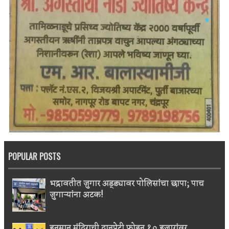
POPULAR POSTS
भद्रावतीत जुगार अड्ड्यावर पोलिसांचा छापा; पाच
जुगाऱ्यांना अटक!
हनुमान मंदिराची दानपेटी फोडून १० हजारांवर