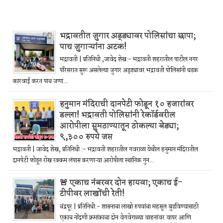
भद्रावतीत जुगार अड्ड्यावर पोलिसांचा छापा;
पाच जुगाऱ्यांना अटक!
भद्रावती | प्रतिनिधी ,जावेद शेख:- भद्रावती शहरातील पाटील नगर
परिसरात सुरू असलेल्या जुगार अड्ड्यावर भद्रावती पोलिसांनी धडक
कारवाई करत पाच जणा...
हनुमान मंदिराची दानपेटी फोडून १० हजारांवर
डल्ला! भद्रावती पोलिसांनी रेकॉर्डवरील
आरोपीला सुमठाण्यातून ठोकल्या बेड्या;
९,३०० रुपये जप्त
भद्रावती | जावेद शेख, प्रतिनिधी :- भद्रावती शहरातील गवराळा येथील हनुमान मंदिरातील
दानपेटी फोडून रोख रक्कम लंपास करणाऱ्या आरोपीला स्थानिक गुन...
🚨 एकाच नंबरवर दोन हायवा; एकाच ई-
टीपीवर लाखोंची रेती!
चंद्रपूर | प्रतिनिधी:- शासनाचा लाखो रुपयांचा महसूल बुडविण्यासाठी
एकाच नोंदणी क्रमांकाचा दोन वेगवेगळ्या वाहनांवर वापर आणि