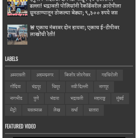
डल्ला! भद्रावती पोलिसांनी रेकॉर्डवरील आरोपीला
सुमठाण्यातून ठोकल्या बेड्या; ९,३०० रुपये जप्त
🚨 एकाच नंबरवर दोन हायवा; एकाच ई-टीपीवर
लाखोंची रेती!
LABELS
अमरावती
अहमदनगर
किशोर जोरगेवार
गडचिरोली
गोंदिया
चंद्रपूर
चिमूर
नवी दिल्ली
नागपूर
नागभीड
पुणे
भंडारा
भद्रावती
महाराष्ट्र
मुंबई
मेट्रो
यवतमाळ
लेख
वर्धा
सातारा
FEATURED VIDEO