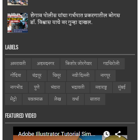
शेगाव पोलीस यांचा गर्भपात प्रकरणातील बोगस
डॉ. विश्वास याचे वर गुन्हा दाखल.
LABELS
अमरावती
अहमदनगर
किशोर जोरगेवार
गडचिरोली
गोंदिया
चंद्रपूर
चिमूर
नवी दिल्ली
नागपूर
नागभीड
पुणे
भंडारा
भद्रावती
महाराष्ट्र
मुंबई
मेट्रो
यवतमाळ
लेख
वर्धा
सातारा
FEATURED VIDEO