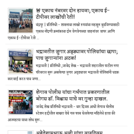
🚨 एकाच नंबरवर दोन हायवा; एकाच ई-
टीपीवर लाखोंची रेती!
चंद्रपूर | प्रतिनिधी:- शासनाचा लाखो रुपयांचा महसूल बुडविण्यासाठी
एकाच नोंदणी क्रमांकाचा दोन वेगवेगळ्या वाहनांवर वापर आणि
एकाच ई-टीपीवर रेती ...
भद्रावतीत जुगार अड्ड्यावर पोलिसांचा छापा;
पाच जुगाऱ्यांना अटक!
भद्रावती | प्रतिनिधी ,जावेद शेख:- भद्रावती शहरातील पाटील नगर
परिसरात सुरू असलेल्या जुगार अड्ड्यावर भद्रावती पोलिसांनी धडक
कारवाई करत पाच जणा...
शेगाव पोलीस यांचा गर्भपात प्रकरणातील
बोगस डॉ. विश्वास याचे वर गुन्हा दाखल.
जावेद शेख प्रतिनिधी भद्रावती:- चार दिवस आधी शेगाव पोलीस
स्टेशन हद्दीतील साखरा येथे गळ फास घेतलेल्या महिलेचे हत्या की
आत्महत्या याचा शोध सुरू...
अहेतेशामभाऊ अली यांचा वाढदिवस