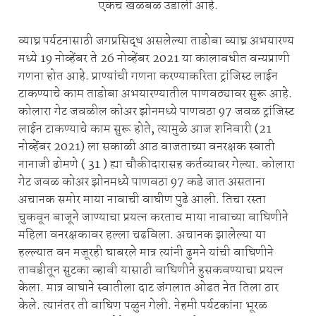
एकच खळबळ उडाली आहे.
व्याघ्र पर्यटनासाठी जगप्रसिद्ध असलेल्या ताडोबा व्याघ्र अभयारण्य
मध्ये 19 नोव्हेंबर ते 26 नोव्हेंबर 2021 या कालावधीत वन्यप्राणी
गणना होत आहे. प्राण्यांची गणना करण्याकरिता ट्रांजिस्ट लाईन
टाकण्याचे काम ताडोबा अभयारण्यातील पाणवठ्यावर सुरू आहे.
कोलारा गेट जवळील कोअर झोनमध्ये पाणवठा 97 जवळ ट्रांजिस्ट
लाईन टाकण्याचे काम सुरू होते, त्यामुळे आज शनिवारी (21
नोव्हेंबर 2021) ला सकाळी आठ वाजताच्या वनरक्षक स्वाती
नानाजी ढोमणे ( 31 ) ह्या चौकीदारासह कर्तव्यावर गेल्या. कोलारा
गेट जवळ कोअर झोनमध्ये पाणवठा 97 कडे जात असताना
अचानक समोर माया नावाची वाघीण पुढे आली. तिचा रस्ता
चुकवून बाजूने जाण्याचा प्रयत्न करताच माया नावाच्या वाघिणीने
महिला वनरक्षकावर हल्ला चढविला. अचानक झालेल्या या
हल्ल्यात वन मजूरही घाबरले मात्र त्यांनी ढुमने यांची वाघिणीने
तावडीतून सुटका व्हावी यासाठी वाघिणीने हुसकवण्याचा प्रयत्न
केला. मात्र वाघाने स्वातीला दाट जंगलात ओढत नेत तिला ठार
केले. त्यानंतर ती वाघिण पळुन गेली. नेहमी पर्यटकांना भूरळ