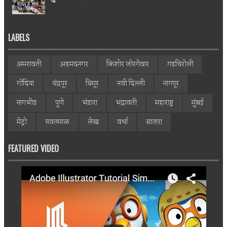
LABELS
अमरावती
अहमदनगर
किशोर जोरगेवार
गडचिरोली
गोंदिया
चंद्रपूर
चिमूर
नवी दिल्ली
नागपूर
नागभीड
पुणे
भंडारा
भद्रावती
महाराष्ट्र
मुंबई
मेट्रो
यवतमाळ
लेख
वर्धा
सातारा
FEATURED VIDEO