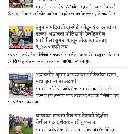
भद्रावती | जावेद शेख, प्रतिनिधी :- भद्रावती तालुक्यातील पिपरी
(देशमुख) परिसरात वर्धा नदीला आलेल्या पुरामुळे जनजीवन विस्कळीत झाले आहे. दि. ३...
हनुमान मंदिराची दानपेटी फोडून १० हजारांवर
डल्ला! भद्रावती पोलिसांनी रेकॉर्डवरील
आरोपीला सुमठाण्यातून ठोकल्या बेड्या;
९,३०० रुपये जप्त
भद्रावती | जावेद शेख, प्रतिनिधी :- भद्रावती शहरातील गवराळा येथील हनुमान मंदिरातील
दानपेटी फोडून रोख रक्कम लंपास करणाऱ्या आरोपीला स्थानिक गुन...
भद्रावतीत जुगार अड्ड्यावर पोलिसांचा छापा;
पाच जुगाऱ्यांना अटक!
भद्रावती | प्रतिनिधी ,जावेद शेख:- भद्रावती शहरातील पाटील नगर
परिसरात सुरू असलेल्या जुगार अड्ड्यावर भद्रावती पोलिसांनी धडक
कारवाई करत पाच जणा...
वाघाच्या हल्यात बैल ठार.टेकाडी दिक्षीत
येथील घटना,शेतकऱ्याचे नुकसान.
भद्रावती. जावेद शेख:- शेतात चरत असलेल्या दोन बैलांपैकी एका