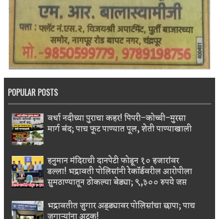
POPULAR POSTS
वर्धा नदीच्या पुराचा कहर! पिपरी–कोच्ची–मुरसा
मार्ग बंद; पाच फूट पाण्यात पूल, शेती पाण्याखाली
हनुमान मंदिराची दानपेटी फोडून १० हजारांवर
डल्ला! भद्रावती पोलिसांनी रेकॉर्डवरील आरोपीला
सुमठाण्यातून ठोकल्या बेड्या; ९,३०० रुपये जप्त
भद्रावतीत जुगार अड्ड्यावर पोलिसांचा छापा; पाच
जुगाऱ्यांना अटक!