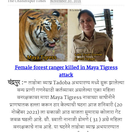
The Chandrapur Times
November 20, 2021
Female forest ranger killed in Maya Tigress
attack
चंद्रपुर :-
ताडोबा व्याघ्र Tadoba अभयारण्य मध्ये सुरू झालेल्या
वन्य प्राणी गणनेसाठी कर्तव्यावर असलेल्या एका महिला
वनरक्षकावर माया Maya Tigress नावाच्या वाघीनीने
प्राणघातक हल्ला करून ठार केल्याची घटना आज शनिवारी (20
नोव्हेंबर 2021) ला सकाळी आठ वाजता सुमारास कोलारा गेट
जवळ घडली आहे. सौ. स्वाती नानाजी ढोमणे ( 31 ) असे महिला
वनरक्षकाचे नाव आहे. या घटनेने ताडोबा व्याघ्र अभयारण्यात