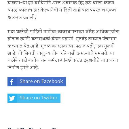
घालणा-या ह्या वाघिणीने आज अचानक रौद्र रूप धारण करून
वनरक्षकालाच ठार केल्यानेची माहिती ताडोबात पसरताच एकच
खळबळ उडाली.
सदर घटनेची माहिती ताडोबा व्यवस्थापनाच्या वरिष्ठ अधिकाऱ्यांना
होताच त्यांनी घटनास्थळी येऊन पहाणी. मृतदेह ताब्यात पंचनामा
करण्यात येत आहे. मृतक वनरक्षकाच्या पश्चात पती, एक मुलगी
आहे. ती जिवती तालुक्यातील रहिवासी असल्याचे समजते. या
घटनेने ताडोबातील वन कर्मचाऱ्यांमध्ये प्रचंड दहशतीचे वातावरण
निर्माण झाले आहे.
Share on Facebook
Share on Twitter
Share on Whatsapp