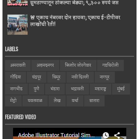
सुमठाण्यातून ठोकल्या बेड्या; ९,३०० रुपये जप्त
🚨 एकाच नंबरवर दोन हायवा; एकाच ई-टीपीवर
लाखोंची रेती!
LABELS
अमरावती
अहमदनगर
किशोर जोरगेवार
गडचिरोली
गोंदिया
चंद्रपूर
चिमूर
नवी दिल्ली
नागपूर
नागभीड
पुणे
भंडारा
भद्रावती
महाराष्ट्र
मुंबई
मेट्रो
यवतमाळ
लेख
वर्धा
सातारा
FEATURED VIDEO