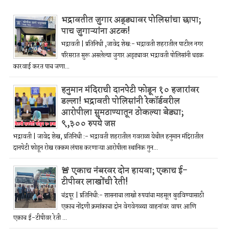
भद्रावतीत जुगार अड्ड्यावर पोलिसांचा छापा;
पाच जुगाऱ्यांना अटक!
भद्रावती | प्रतिनिधी ,जावेद शेख:- भद्रावती शहरातील पाटील नगर
परिसरात सुरू असलेल्या जुगार अड्ड्यावर भद्रावती पोलिसांनी धडक
कारवाई करत पाच जणा...
हनुमान मंदिराची दानपेटी फोडून १० हजारांवर
डल्ला! भद्रावती पोलिसांनी रेकॉर्डवरील
आरोपीला सुमठाण्यातून ठोकल्या बेड्या;
९,३०० रुपये जप्त
भद्रावती | जावेद शेख, प्रतिनिधी :- भद्रावती शहरातील गवराळा येथील हनुमान मंदिरातील
दानपेटी फोडून रोख रक्कम लंपास करणाऱ्या आरोपीला स्थानिक गुन...
🚨 एकाच नंबरवर दोन हायवा; एकाच ई-
टीपीवर लाखोंची रेती!
चंद्रपूर | प्रतिनिधी:- शासनाचा लाखो रुपयांचा महसूल बुडविण्यासाठी
एकाच नोंदणी क्रमांकाचा दोन वेगवेगळ्या वाहनांवर वापर आणि
एकाच ई-टीपीवर रेती ...