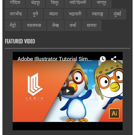
गोंदिया
चंद्रपूर
चिमूर
नवी दिल्ली
नागपूर
नागभीड
पुणे
भंडारा
भद्रावती
महाराष्ट्र
मुंबई
मेट्रो
यवतमाळ
लेख
वर्धा
सातारा
FEATURED VIDEO