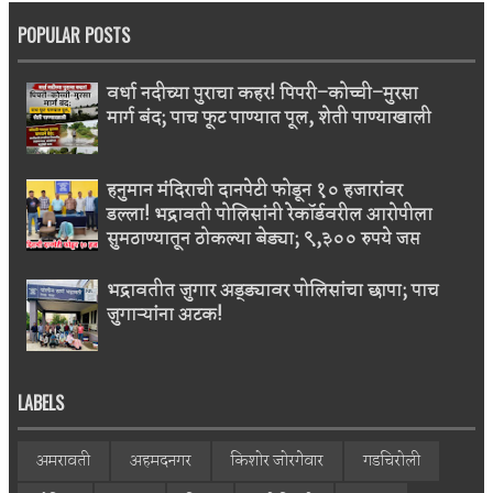
POPULAR POSTS
वर्धा नदीच्या पुराचा कहर! पिपरी–कोच्ची–मुरसा
मार्ग बंद; पाच फूट पाण्यात पूल, शेती पाण्याखाली
हनुमान मंदिराची दानपेटी फोडून १० हजारांवर
डल्ला! भद्रावती पोलिसांनी रेकॉर्डवरील आरोपीला
सुमठाण्यातून ठोकल्या बेड्या; ९,३०० रुपये जप्त
भद्रावतीत जुगार अड्ड्यावर पोलिसांचा छापा; पाच
जुगाऱ्यांना अटक!
LABELS
अमरावती
अहमदनगर
किशोर जोरगेवार
गडचिरोली