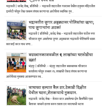
९,३०० रुपये जप्त
भद्रावती | जावेद शेख, प्रतिनिधी :- भद्रावती शहरातील गवराळा येथील हनुमान मंदिरातील
दानपेटी फोडून रोख रक्कम लंपास करणाऱ्या आरोपीला स्थानिक गुन...
भद्रावतीत जुगार अड्ड्यावर पोलिसांचा छापा;
पाच जुगाऱ्यांना अटक!
भद्रावती | प्रतिनिधी ,जावेद शेख:- भद्रावती शहरातील पाटील नगर
परिसरात सुरू असलेल्या जुगार अड्ड्यावर भद्रावती पोलिसांनी धडक
कारवाई करत पाच जणा...
बसस्थानकाजवळील ₹६ लाखांच्या घरफोडीचा
छडा!
चंद्रपूर | प्रतिनिधी :- चंद्रपूर शहरातील बसस्थानक परिसरात
कार्यालय फोडून तब्बल ₹६ लाखांची रोकड लंपास करणाऱ्या
आरोपीच्या मुसक्या आवळण्यात स्थ...
वाघाच्या हल्यात बैल ठार.टेकाडी दिक्षीत
येथील घटना,शेतकऱ्याचे नुकसान.
भद्रावती. जावेद शेख:- शेतात चरत असलेल्या दोन बैलांपैकी एका
बैलावर वाघाने हल्ला करुन त्याला ठार मारल्याची घटना