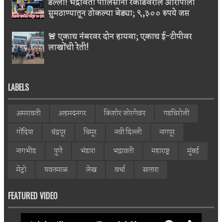
डल्ला! भद्रावती पोलिसांनी रेकॉर्डवरील आरोपीला
सुमठाण्यातून ठोकल्या बेड्या; ९,३०० रुपये जप्त
🚨 एकाच नंबरवर दोन हायवा; एकाच ई-टीपीवर
लाखोंची रेती!
LABELS
अमरावती
अहमदनगर
किशोर जोरगेवार
गडचिरोली
गोंदिया
चंद्रपूर
चिमूर
नवी दिल्ली
नागपूर
नागभीड
पुणे
भंडारा
भद्रावती
महाराष्ट्र
मुंबई
मेट्रो
यवतमाळ
लेख
वर्धा
सातारा
FEATURED VIDEO