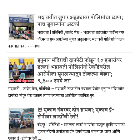
भद्रावतीत जुगार अड्ड्यावर पोलिसांचा छापा;
पाच जुगाऱ्यांना अटक!
भद्रावती | प्रतिनिधी ,जावेद शेख:- भद्रावती शहरातील पाटील नगर
परिसरात सुरू असलेल्या जुगार अड्ड्यावर भद्रावती पोलिसांनी धडक
कारवाई करत पाच जणा...
हनुमान मंदिराची दानपेटी फोडून १० हजारांवर
डल्ला! भद्रावती पोलिसांनी रेकॉर्डवरील
आरोपीला सुमठाण्यातून ठोकल्या बेड्या;
९,३०० रुपये जप्त
भद्रावती | जावेद शेख, प्रतिनिधी :- भद्रावती शहरातील गवराळा येथील हनुमान मंदिरातील
दानपेटी फोडून रोख रक्कम लंपास करणाऱ्या आरोपीला स्थानिक गुन...
🚨 एकाच नंबरवर दोन हायवा; एकाच ई-
टीपीवर लाखोंची रेती!
चंद्रपूर | प्रतिनिधी:- शासनाचा लाखो रुपयांचा महसूल बुडविण्यासाठी
एकाच नोंदणी क्रमांकाचा दोन वेगवेगळ्या वाहनांवर वापर आणि
एकाच ई-टीपीवर रेती ...