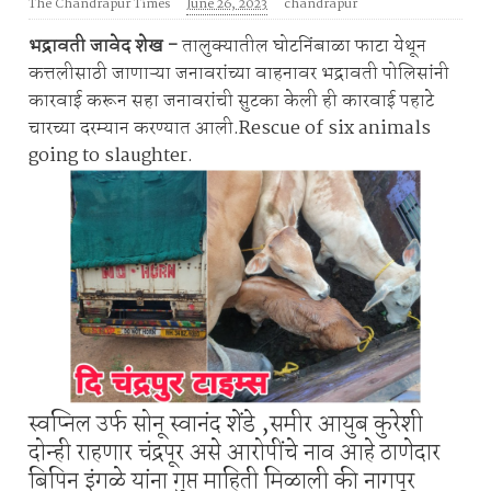
The Chandrapur Times
June 26, 2023
chandrapur
भद्रावती जावेद शेख -
तालुक्यातील घोटनिंबाळा फाटा येथून
कत्तलीसाठी जाणाऱ्या जनावरांच्या वाहनावर भद्रावती पोलिसांनी
कारवाई करून सहा जनावरांची सुटका केली ही कारवाई पहाटे
चारच्या दरम्यान करण्यात आली.Rescue of six animals
going to slaughter.
स्वप्निल उर्फ सोनू स्वानंद शेंडे ,समीर आयुब कुरेशी
दोन्ही राहणार चंद्रपूर असे आरोपींचे नाव आहे ठाणेदार
बिपिन इंगळे यांना गुप्त माहिती मिळाली की नागपूर