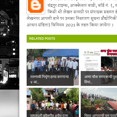
चंद्रपुर टाइम्स, आक्केवार वाडी, वॉर्ड नं. १, 
किसी भी लेखन सामग्री पर संपादक सहमत 
लेखनपर आपत्ती हाने पर उनका निस्तारण सूचना प्रौद्योगिकी
आचार संहिता) विनियम 2021 के तहत किया जायेगा ।
RELATED POSTS
तरुणाची निर्घृण हत्या करणाऱ्या
अम्मा चौक स्मारकाची पुरात
४ आ...
विभा...
महाकाली कॉलरीत अवैध दारू
चिमूर आगाराची बस पलट