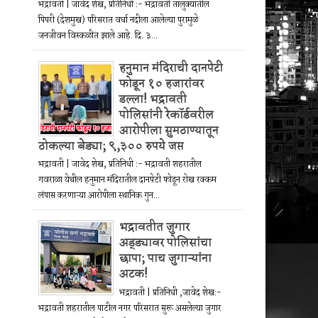
भद्रावती | जावेद शेख, प्रतिनिधी :- भद्रावती तालुक्यातील
पिपरी (देशमुख) परिसरात वर्धा नदीला आलेल्या पुरामुळे
जनजीवन विस्कळीत झाले आहे. दि. ३...
हनुमान मंदिराची दानपेटी
फोडून १० हजारांवर
डल्ला! भद्रावती
पोलिसांनी रेकॉर्डवरील
आरोपीला सुमठाण्यातून
ठोकल्या बेड्या; ९,३०० रुपये जप्त
भद्रावती | जावेद शेख, प्रतिनिधी :- भद्रावती शहरातील
गवराळा येथील हनुमान मंदिरातील दानपेटी फोडून रोख रक्कम
लंपास करणाऱ्या आरोपीला स्थानिक गुन...
भद्रावतीत जुगार
अड्ड्यावर पोलिसांचा
छापा; पाच जुगाऱ्यांना
अटक!
भद्रावती | प्रतिनिधी ,जावेद शेख:-
भद्रावती शहरातील पाटील नगर परिसरात सुरू असलेल्या जुगार