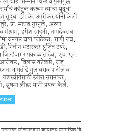
ांचाही सन्मान चिन्ह व पुस्पगुछ
र्याचं कौतुक करून त्यांचा सुद्धा
त सुद्धा डी. के. आरीकर यांनी केली.
वतुरे, प्रा. माधव गुरनुले, अरुण
मेश्राम, हरीश साहनी, नामदेवराव
 सीमा वनकर वर्षा कोठेकर, राणी राव,
ारखी,नितीन भटारकर सुजित उपरे,
ेता जिल्हेवार सपकाळ साहेब, एच. एम.
. आरीकर, विलास कोळसे, राजू
ंजना नागतोडे गुलाबराव पाटील व
ते. यशस्वीतेसाठी हरीश ससनकर,
सुषमा लीडर यांनी प्रयत्न केले.
itter
Share on Whatsapp
सनमाहेन सोलापनद्वारा कार्यालय साप्ताहिक दि