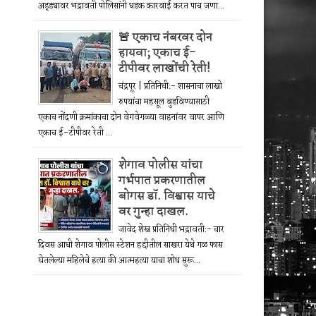
अड्ड्यावर भद्रावती पोलिसांनी धडक कारवाई करत पाच जणा...
🚨 एकाच नंबरवर दोन
हायवा; एकाच ई-
टीपीवर लाखोंची रेती!
चंद्रपूर | प्रतिनिधी:- शासनाचा लाखो
रुपयांचा महसूल बुडविण्यासाठी
एकाच नोंदणी क्रमांकाचा दोन वेगवेगळ्या वाहनांवर वापर आणि
एकाच ई-टीपीवर रेती ...
शेगाव पोलीस यांचा
गर्भपात प्रकरणातील
बोगस डॉ. विश्वास याचे
वर गुन्हा दाखल.
जावेद शेख प्रतिनिधी भद्रावती:- चार
दिवस आधी शेगाव पोलीस स्टेशन हद्दीतील साखरा येथे गळ फास
घेतलेल्या महिलेचे हत्या की आत्महत्या याचा शोध सुरू...