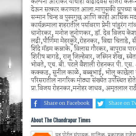
कल्पना आरीकर यांचाही वाढदिवस साजरा करून त्य
देऊन सत्कार करण्यात आला.माणुसकी ग्रुपच्या का
सन्मान चिन्ह व पुस्पगुछ आणि काही आर्थिक मद
कार्यक्रमाला शहरातील पर्यावरण प्रेमी पांडुरंग गां
धानोरकर, मनोज जुनोणकर, डॉ. देव विजय केशव 
लढी,पौर्णिमा मेहरकुरे,रोहनकर, विद्या चिताडे,
शिंदे मॅडम कन्नाके, विलास गौरकर, बापूराव प
शिरीष बागडे, राजू जिल्हेवार, जस्मिन शेख, स्व
भोवते, एच. बी. पटले वैशाली रोहनकर पी. एस
कक्कड, सुनील काळे, बब्बूभाई, भोलू काछेला र
परिसरातील नागरिक मोठ्या संख्येत उपस्थित हो
प्रा.विजय रोहनकर,मनोहर जाधव, अमृतलाल राठी, 
Share on Facebook
Share on Tw
About The Chandrapur Times
यह पोर्टल संपादक, मालिक, प्रकाशक राजेश 