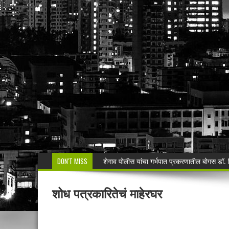
DON'T MISS
शेगाव पोलीस यांचा गर्भपात प्रकरणातील बोगस डॉ. व
मनसेच्या तालुका अध्यक्षा कल्पना पोतर्लावार यांन
शोध पत्रकारितेचं माहेरघर
वरोरा येथे कारगिल विजयदीन साजरा Kargil 
🚨 धडाकेबाज कारवाई! LCBच्या थरारक पाठलागानंतर
वाढदिवसाचा आनंद हिरवाईला अर्पण; रुपेश कुतरमारे या