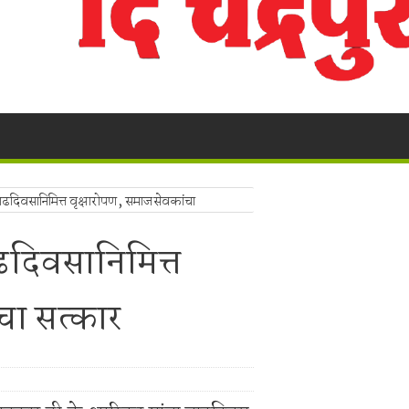
ुगाऱ्यांना अटक!
a Police's explosive action!
! भद्रावती पोलिसांनी रेकॉर्डवरील आरोपीला सुमठाण्यातून ठोकल्या बेड्या; ९,३००
लंबित सौंदर्यीकरणाच्या कामावरून पुन्हा वाद
 बंद; पाच फूट पाण्यात पूल, शेती पाण्याखाली
ढदिवसानिमित्त वृक्षारोपण, समाजसेवकांचा
ालयाच्या ग्रामीण कोट्यातून प्रवेश; सर्वोच्च न्यायालयाचा ऐतिहासिक निर्णय.
ढदिवसानिमित्त
ा,शेतकऱ्याचे नुकसान.
ाखांची विदेशी दारू व स्विफ्ट कार जप्त, चालक पसार
चा सत्कार
र मोठा प्रहार!
लक ताब्यात; भद्रावती पोलिसांची धडक कारवाई
ांजा विक्रेत्याच्या घरावर मध्यरात्री धडक; १.१९३ किलो गांजा जप्त, आरोपीला