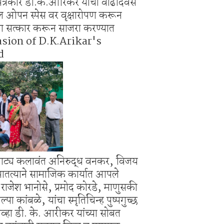
त्रकार डी.के.आरिकर यांचा वाढदिवस
ाहनचालक ताब्यात, पालकांना समज देऊन वाहने सुपूर्द
थील ओपन स्पेस वर वृक्षारोपण करून
ंची रेती!
चा सत्कार करून साजरा करण्यात
asion of D.K.Arikar's
d
े, नाट्य कलावंत अनिरुद्ध वनकर, विजय
 सातत्याने सामाजिक कार्यात आपले
 राजेश भानोसे, प्रमोद कोरडे, माणुसकी
ा कांबळे, यांचा स्मृतिचिन्ह पुष्पगुच्छ
ेव्हा डी. के. आरीकर यांच्या सोबत