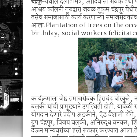
येथील दलीतमित्र, आदिवासी सेवक तथा प
चंद्रपूर-
सिंदेवाही पोलिसांची धडक कारवाई; २५ अल्पवयीन व
आश्रय कॉलनी गुरुद्वारा जवळ तुकुम चंद्रपूर ये
🚨 एकाच नंबरवर दोन हायवा; एकाच ई-टीपीवर लाखो
तसेच समाजासाठी कार्य करणाऱ्या समाजसेवकां
आला.Plantation of trees on the occ
birthday, social workers felicitate
कार्यक्रमाला जेष्ठ समाजसेवक हिराचंद बोरकुट
बलकी यांची प्रामुख्याने उपस्थिती होती. यावेळी
योगदान देणारे प्रदीप अडकीने, ऍड वैशाली टोंगे,
ग्रुप चंद्रपूर, विजय बलकी, अनिरुद्ध वनकर, शिल्प
देऊन मान्यवरांच्या हस्ते सत्कार करण्यात आला.त