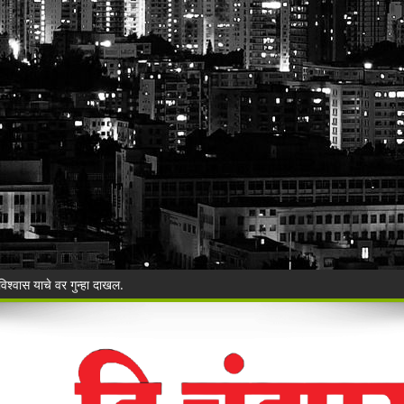
िश्वास याचे वर गुन्हा दाखल.
ी बेकायदेशीर ऑनलाइन लॉटरीविरोधात पोलिसांना निवेदन
Vijay Deen celebrated in Warora
 ३५ गोवंशांची सुटका; २२.३५ लाखांचा मुद्देमाल जप्त
ंचा वृक्षसंवर्धनाचा प्रेरणादायी संकल्प