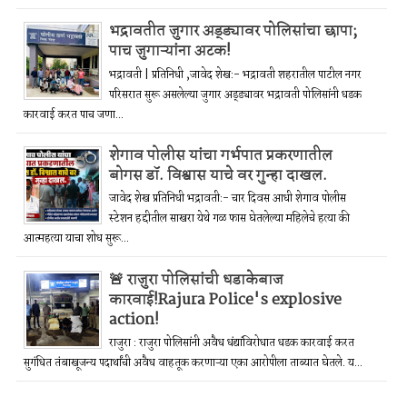
भद्रावतीत जुगार अड्ड्यावर पोलिसांचा छापा;
पाच जुगाऱ्यांना अटक!
भद्रावती | प्रतिनिधी ,जावेद शेख:- भद्रावती शहरातील पाटील नगर
परिसरात सुरू असलेल्या जुगार अड्ड्यावर भद्रावती पोलिसांनी धडक
कारवाई करत पाच जणा...
शेगाव पोलीस यांचा गर्भपात प्रकरणातील
बोगस डॉ. विश्वास याचे वर गुन्हा दाखल.
जावेद शेख प्रतिनिधी भद्रावती:- चार दिवस आधी शेगाव पोलीस
स्टेशन हद्दीतील साखरा येथे गळ फास घेतलेल्या महिलेचे हत्या की
आत्महत्या याचा शोध सुरू...
🚨 राजुरा पोलिसांची धडाकेबाज
कारवाई!Rajura Police's explosive
action!
राजुरा : राजुरा पोलिसांनी अवैध धंद्यांविरोधात धडक कारवाई करत
सुगंधित तंबाखूजन्य पदार्थांची अवैध वाहतूक करणाऱ्या एका आरोपीला ताब्यात घेतले. य...