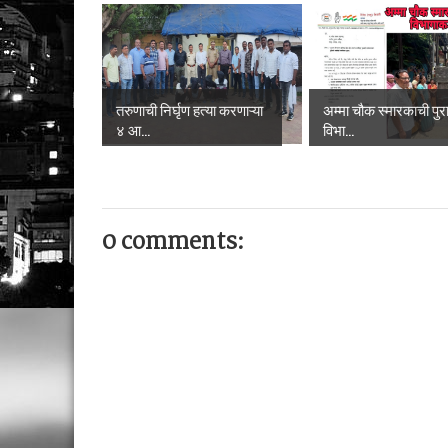
तरुणाची निर्घृण हत्या करणाऱ्या
अम्मा चौक स्मारकाची पुरात
४ आ...
विभा...
0 comments: