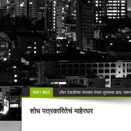
DON'T MISS
रेशनमधील गव्हाऐवजी मका; दळून मिळत नसल्याने लाभ
सिंदेवाही पोलिसांची धडक कारवाई; २५ अल्पवयीन व
शोध पत्रकारितेचं माहेरघर
🚨 एकाच नंबरवर दोन हायवा; एकाच ई-टीपीवर लाखो
शेगाव पोलीस यांचा गर्भपात प्रकरणातील बोगस डॉ. व
मनसेच्या तालुका अध्यक्षा कल्पना पोतर्लावार यांन