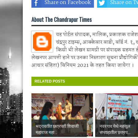
Share on Facebook
Share on Tw
About The Chandrapur Times
यह पोर्टल संपादक, मालिक, प्रकाशक राजेश 
चंद्रपुर टाइम्स, आक्केवार वाडी, वॉर्ड नं. १, 
किसी भी लेखन सामग्री पर संपादक सहमत 
लेखनपर आपत्ती हाने पर उनका निस्तारण सूचना प्रौद्योगिकी
आचार संहिता) विनियम 2021 के तहत किया जायेगा ।
RELATED POSTS
भद्रावतीत छत्रपती शिवाजी
नवरगाव येथे महसूल
महाराज महा...
सप्ताहातील छत्रप...