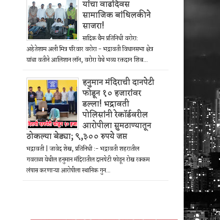
यांचा वाढदिवस
सामाजिक बांधिलकीने
साजरा!
सादिक थैम प्रतिनिधी वरोरा:
अहेतेशाम अली मित्र परिवार वरोरा - भद्रावती विधानसभा क्षेत्र
यांचा वतीने आलिशान लॉन, वरोरा येथे भव्य रक्तदान शिब...
हनुमान मंदिराची दानपेटी
फोडून १० हजारांवर
डल्ला! भद्रावती
पोलिसांनी रेकॉर्डवरील
आरोपीला सुमठाण्यातून
ठोकल्या बेड्या; ९,३०० रुपये जप्त
भद्रावती | जावेद शेख, प्रतिनिधी :- भद्रावती शहरातील
गवराळा येथील हनुमान मंदिरातील दानपेटी फोडून रोख रक्कम
लंपास करणाऱ्या आरोपीला स्थानिक गुन...