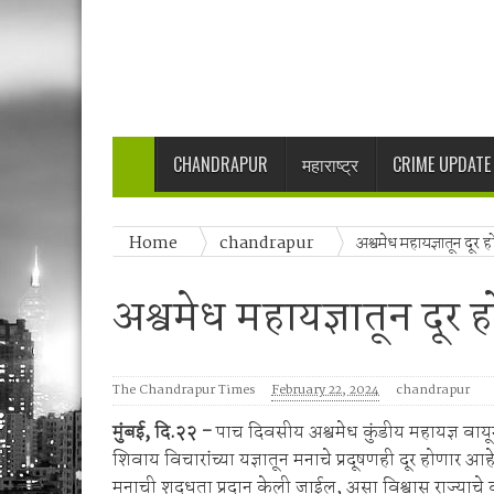
वरोरा येथे कारगिल विजयदीन साजरा Kargil 
🚨 धडाकेबाज कारवाई! LCBच्या थरारक पाठलागानंतर
वाढदिवसाचा आनंद हिरवाईला अर्पण; रुपेश कुतरमारे या
भद्रावतीत जुगार अड्ड्यावर पोलिसांचा छापा; पाच ज
🚨 राजुरा पोलिसांची धडाकेबाज कारवाई!Rajur
CHANDRAPUR
महाराष्ट्र
CRIME UPDATE
हनुमान मंदिराची दानपेटी फोडून १० हजारांवर डल्ला
रुपये जप्त
Home
chandrapur
अश्वमेध महायज्ञातून दूर 
अखेर नगर परिषद प्रशासन नमले; ९ महिन्यांपासून प्र
वर्धा नदीच्या पुराचा कहर! पिपरी–कोच्ची–मुरसा मार्ग
अश्वमेध महायज्ञातून दूर 
बसस्थानकाजवळील ₹६ लाखांच्या घरफोडीचा छडा!
वीरूर पोलिसांचा गौ तस्करीवर ‘सर्जिकल स्ट्राईक’!
नगरपंचायत क्षेत्रातील विद्यार्थ्यांनाही नवोदय विद्य
The Chandrapur Times
February 22, 2024
chandrapur
वाघाच्या हल्यात बैल ठार.टेकाडी दिक्षीत येथील घटन
मुंबई, दि.२२ -
पाच दिवसीय अश्वमेध कुंडीय महायज्ञ वायू
भद्रावती पोलिसांची पहाटेची धडक कारवाई; ८.३६ ल
शिवाय विचारांच्या यज्ञातून मनाचे प्रदूषणही दूर होणार आह
🚨 ब्रेकिंग | चंद्रपुरात एलसीबीचा ड्रग्ज माफियांव
मनाची शुद्धता प्रदान केली जाईल, असा विश्वास राज्याचे व