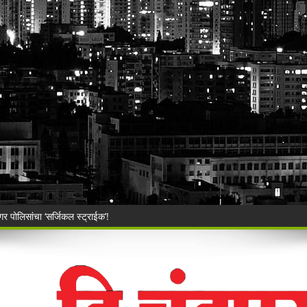
ार्थी अडचणीतग्राहक पंचायत महाराष्ट्र, सिंदेवाही कडे तक्रारींचा व ओघ
ाहनचालक ताब्यात, पालकांना समज देऊन वाहने सुपूर्द
ंची रेती!
िश्वास याचे वर गुन्हा दाखल.
ी बेकायदेशीर ऑनलाइन लॉटरीविरोधात पोलिसांना निवेदन