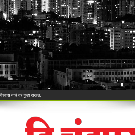
ी बेकायदेशीर ऑनलाइन लॉटरीविरोधात पोलिसांना निवेदन
Vijay Deen celebrated in Warora
 ३५ गोवंशांची सुटका; २२.३५ लाखांचा मुद्देमाल जप्त
ंचा वृक्षसंवर्धनाचा प्रेरणादायी संकल्प
ुगाऱ्यांना अटक!