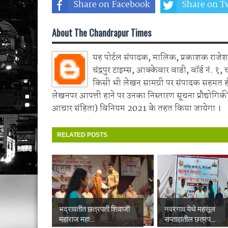
Share on Facebook
Share on Tw
About The Chandrapur Times
यह पोर्टल संपादक, मालिक, प्रकाशक राजेश 
चंद्रपुर टाइम्स, आक्केवार वाडी, वॉर्ड नं. १, 
किसी भी लेखन सामग्री पर संपादक सहमत 
लेखनपर आपत्ती हाने पर उनका निस्तारण सूचना प्रौद्योगिकी
आचार संहिता) विनियम 2021 के तहत किया जायेगा ।
RELATED POSTS
भद्रावतीत छत्रपती शिवाजी
नवरगाव येथे महसूल
महाराज महा...
सप्ताहातील छत्रप...