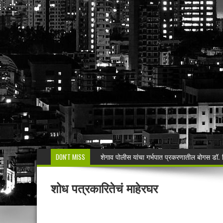
DON'T MISS
मनसेच्या तालुका अध्यक्षा कल्पना पोतर्लावार यांन
वरोरा येथे कारगिल विजयदीन साजरा Kargil 
शोध पत्रकारितेचं माहेरघर
🚨 धडाकेबाज कारवाई! LCBच्या थरारक पाठलागानंतर
वाढदिवसाचा आनंद हिरवाईला अर्पण; रुपेश कुतरमारे या
भद्रावतीत जुगार अड्ड्यावर पोलिसांचा छापा; पाच ज