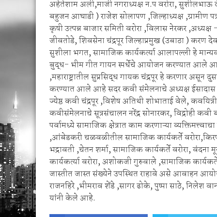
अहेतेशाम अली,माजी नगराध्यक्ष न.प वरोरा, सुशीलभाऊ द
बहुजन आघाडी ) राजेश सोलापण ,जिल्हाध्यक्ष ,ग्रामीण पत्र
कृषी उत्पन्न बाजार समिती वरोरा ,विलास नेरकर ,अध्यक्ष -
जीवतोडे, शिवसेना चंद्रपूर जिल्हाप्रमुख (उबाठा ) करण दे
सुशीला भगत, सामाजिक कार्यकर्त्या आलापल्ली हे मान्यवर
बुद्ध- भीम गीत गायन स्पर्धेचे आयोजन करण्यात आले आहे या 
,महाराष्ट्रातील सुप्रसिद्ध गायक चंद्रपूर हे करणार असून 
करण्यात आले आहे सदर कवी संमेलनाचे अध्यक्ष ईसादास भड
ज्येष्ठ कवी चंद्रपूर ,विशेष अतिथी शोभाताई वेले, कवयित्र
कवीसंमेलनाचे सूत्रसंचालन नरेंद्र सोनारकर, विद्रोही कव
पर्वामध्ये सामाजिक क्षेत्रात काम करणाऱ्या व्यक्तिमत्त्वा
,आंबेडकरी चळवळीतील सामाजिक कार्यकर्ते वरोरा,किरण सा
भद्रावती ,चेतन शर्मा, सामाजिक कार्यकर्ते वरोरा, वं
कार्यकर्त्या वरोरा, अशोकजी गुरुवाले ,सामाजिक कार्यकर्ते
जास्तीत जास्त संख्येने उपस्थित राहावे असे आवाहन आय
राजनहिरे ,भीमराव शेंडे ,सागर ढोके, पुष्पा साठे, निलेश वा
यांनी केले आहे.