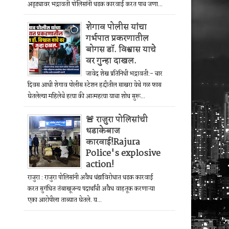
अड्ड्यावर भद्रावती पोलिसांनी धडक कारवाई करत पाच जणा...
शेगाव पोलीस यांचा
गर्भपात प्रकरणातील
बोगस डॉ. विश्वास याचे
वर गुन्हा दाखल.
जावेद शेख प्रतिनिधी भद्रावती:- चार
दिवस आधी शेगाव पोलीस स्टेशन हद्दीतील साखरा येथे गळ फास
घेतलेल्या महिलेचे हत्या की आत्महत्या याचा शोध सुरू...
🚨 राजुरा पोलिसांची
धडाकेबाज
कारवाई!Rajura
Police's explosive
action!
राजुरा : राजुरा पोलिसांनी अवैध धंद्यांविरोधात धडक कारवाई
करत सुगंधित तंबाखूजन्य पदार्थांची अवैध वाहतूक करणाऱ्या
एका आरोपीला ताब्यात घेतले. य...