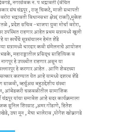
ेवगडे, नगरसेवक न. प भद्रावती (वंचित
कार संघ चंद्रपूर , राजू चिकटे, माजी सभापती
वरोरा भद्रावती विधानसभा क्षेत्र( राकाँ),मुकेश
वतळे , प्रदेश सचिव -भाजपा युवा मोर्चा वरोरा,
 उपस्थित राहणार आहेत प्रथम सत्रामध्ये खुली
स्पर्धेचे सूत्रसंचालन हेमंत शेंडे
दुसऱ्या सत्रामध्ये धारदार कवी संमेलनाचे आयोजन
के, महाराष्ट्रातील प्रसिद्ध साहित्यिक व
ी नागपूर हे उपस्थीत राहणार असून या
ी बल्लारपूर हे करणार आहेत . आणि शेवटच्या
चा सत्कार करण्यात येत आहे यामध्ये दशरथ शेंडे
ळवी, व्हर्चुअस बहुउद्देशीय संस्था
दना मून, आंबेडकरी चळवळीतील सामाजिक
 चंद्रपूर यांचा समावेश आहे सदर कार्यक्रमाला
ोजक सुनिल शिरसाट ,अमर गोंडाणे, हितेश
नखेडे, उषा मून , मेघा भालेराव ,योगेश खोब्रागडे