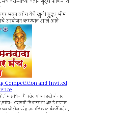
च वरोऱ्याच्या वतीने बुद्ध पौर्णिमा व
िक्स स्पर्धा 2026.
ि.
िश्वास याचे वर गुन्हा दाखल.
र भवन वरोरा येथे खुली बुद्ध भीम
ंमेलनाचे आयोजन करण्यात आले आहे
 Competition and Invited
rence
ोलीस अधिकारी वरोरा यांच्या हस्ते होणार
वरोरा- भद्रावती विधानसभा क्षेत्र हे राहणार
वळीतील ज्येष्ठ सामाजिक कार्यकर्ते वरोरा,