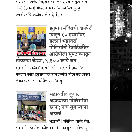
भद्रावती | जावेद शेख, प्रतिनिधी :- भद्रावती तालुक्यातील
पिपरी (देशमुख) परिसरात वर्धा नदीला आलेल्या पुरामुळे
जनजीवन विस्कळीत झाले आहे. दि. ३...
हनुमान मंदिराची दानपेटी
फोडून १० हजारांवर
डल्ला! भद्रावती
पोलिसांनी रेकॉर्डवरील
आरोपीला सुमठाण्यातून
ठोकल्या बेड्या; ९,३०० रुपये जप्त
भद्रावती | जावेद शेख, प्रतिनिधी :- भद्रावती शहरातील
गवराळा येथील हनुमान मंदिरातील दानपेटी फोडून रोख रक्कम
लंपास करणाऱ्या आरोपीला स्थानिक गुन...
भद्रावतीत जुगार
अड्ड्यावर पोलिसांचा
छापा; पाच जुगाऱ्यांना
अटक!
भद्रावती | प्रतिनिधी ,जावेद शेख:-
भद्रावती शहरातील पाटील नगर परिसरात सुरू असलेल्या जुगार