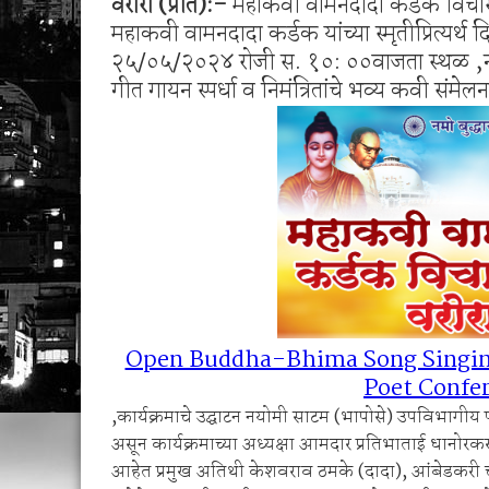
वरोरा (प्रति):-
महाकवी वामनदादा कर्डक विचार मं
1 व 2 ऑगस्ट रोजी जिल्हास्तरीय कनिष्ठ गट अथलेट
महाकवी वामनदादा कर्डक यांच्या स्मृतीप्रित्यर्थ द
शेगाव पोलीस यांचा गर्भपात प्रकरणातील बोगस डॉ. व
२५/०५/२०२४ रोजी स. १०: ००वाजता स्थळ ,नग
गीत गायन स्पर्धा व निमंत्रितांचे भव्य कवी स
Open Buddha-Bhima Song Singing
Poet Confe
,कार्यक्रमाचे उद्घाटन नयोमी साटम (भापोसे) उपविभागीय प
असून कार्यक्रमाच्या अध्यक्षा आमदार प्रतिभाताई धानोरकर,
आहेत प्रमुख अतिथी केशवराव ठमके (दादा), आंबेडकरी चळ