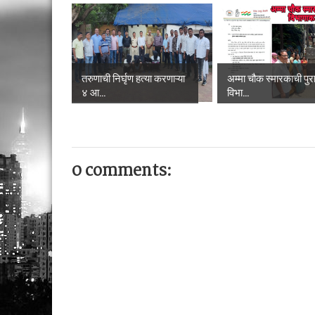
तरुणाची निर्घृण हत्या करणाऱ्या
अम्मा चौक स्मारकाची पुरात
४ आ...
विभा...
0 comments: