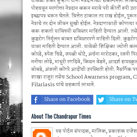
यावेळी शंकर बुऱ्हाण यांनी नेत्रदानाच्या संकल्पनेला लोकच
पोहचवून मरणोत्तर नेत्रदान करून मरावे परी कीर्ती रुपी उ
इच्छापत्र भरून घेतले. चित्तेत टाकाल तर राख होईल, पुरू
नेत्राचे तर दोन जीवन सुखी होईल. नेत्रदाणासाठी कोणत्या व
करू शकतो याविषयी सविस्तर माहिती देण्यात आली. तसेच 
कुष्ठरोग निर्मूलन बाबत सविस्तरपणे माहिती दिली. कुष्ठरोग
यावर माहिती देण्यात आली. यावेळी शिक्षिका ज्योती कल्ल
कोरडे, रुपेश चिडे, जयश्री धोटे, अर्चना मारोटकर, रजनी पि
मनीषा लोढे, माधुरी रणदिवे, किसन वेडमे, आदर्श हायस्कुलच
बोबडे, अंजली कोंगरे आदींची उपस्थिती होती. नैसर्गिक प
शाखा राजुरा तसेच School Awarness program,
Filariasis यांचे सहकार्य लाभले.
Share on Facebook
Share on Tw
About The Chandrapur Times
यह पोर्टल संपादक, मालिक, प्रकाशक राजेश 