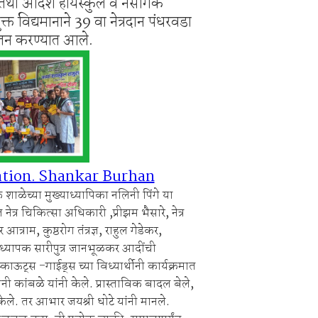
ा तथा आदर्श हायस्कुल व नैसर्गिक
साय व विविध योजनांचा लाभ घ्यावा
क्त विद्यमानाने 39 वा नेत्रदान पंधरवडा
ी बेकायदेशीर ऑनलाइन लॉटरीविरोधात पोलिसांना निवेदन
योजन करण्यात आले.
nation. Shankar Burhan
क शाळेच्या मुख्याध्यापिका नलिनी पिंगे या
त नेत्र चिकित्सा अधिकारी ,प्रीझम भैसारे, नेत्र
्राम, कुष्ठरोग तंत्रज्ञ, राहुल गेडेकर,
्याध्यापक सारीपुत्र जानभूळकर आदींची
 स्काऊट्स -गाईड्स च्या विध्यार्थीनी कार्यक्रमात
ी कांबळे यांनी केले. प्रास्ताविक बादल बेले,
 केले. तर आभार जयश्री धोटे यांनी मानले.