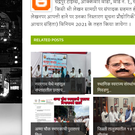
चंद्रपुर टाइम्स, आक्केवार वाडी, वॉर्ड नं. १, 
किसी भी लेखन सामग्री पर संपादक सहमत 
लेखनपर आपत्ती हाने पर उनका निस्तारण सूचना प्रौद्योगिकी
आचार संहिता) विनियम 2021 के तहत किया जायेगा ।
RELATED POSTS
नवरगाव येथे महसूल
स्थानिक स्वराज्य संस्थांच
सप्ताहातील छत्रप...
निवडणु...
अम्मा चौक स्मारकाची पुरातत्त्व
जिवती तालुक्यातील १४ गा
विभा...
सीमांक...