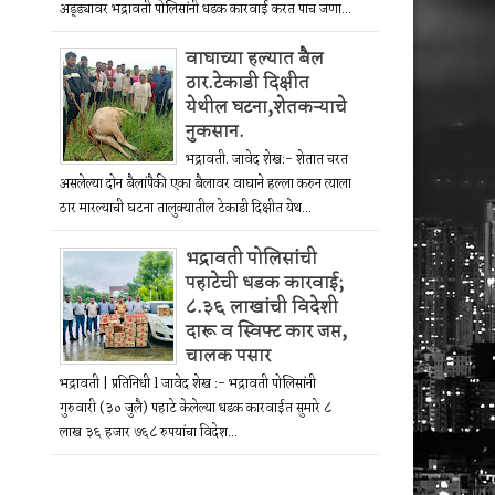
अड्ड्यावर भद्रावती पोलिसांनी धडक कारवाई करत पाच जणा...
वाघाच्या हल्यात बैल
ठार.टेकाडी दिक्षीत
येथील घटना,शेतकऱ्याचे
नुकसान.
भद्रावती. जावेद शेख:- शेतात चरत
असलेल्या दोन बैलांपैकी एका बैलावर वाघाने हल्ला करुन त्याला
ठार मारल्याची घटना तालुक्यातील टेकाडी दिक्षीत येथ...
भद्रावती पोलिसांची
पहाटेची धडक कारवाई;
८.३६ लाखांची विदेशी
दारू व स्विफ्ट कार जप्त,
चालक पसार
भद्रावती | प्रतिनिधी l जावेद शेख :- भद्रावती पोलिसांनी
गुरुवारी (३० जुलै) पहाटे केलेल्या धडक कारवाईत सुमारे ८
लाख ३६ हजार ७६८ रुपयांचा विदेश...