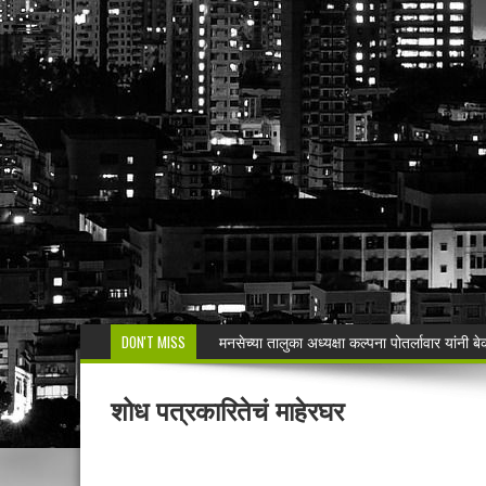
DON'T MISS
वरोरा येथे कारगिल विजयदीन साजरा Kargil 
🚨 धडाकेबाज कारवाई! LCBच्या थरारक पाठलागानंतर
शोध पत्रकारितेचं माहेरघर
वाढदिवसाचा आनंद हिरवाईला अर्पण; रुपेश कुतरमारे या
भद्रावतीत जुगार अड्ड्यावर पोलिसांचा छापा; पाच ज
🚨 राजुरा पोलिसांची धडाकेबाज कारवाई!Rajur