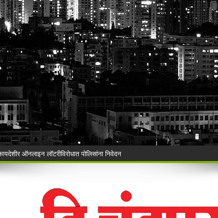
Vijay Deen celebrated in Warora
 ३५ गोवंशांची सुटका; २२.३५ लाखांचा मुद्देमाल जप्त
ंचा वृक्षसंवर्धनाचा प्रेरणादायी संकल्प
ुगाऱ्यांना अटक!
a Police's explosive action!