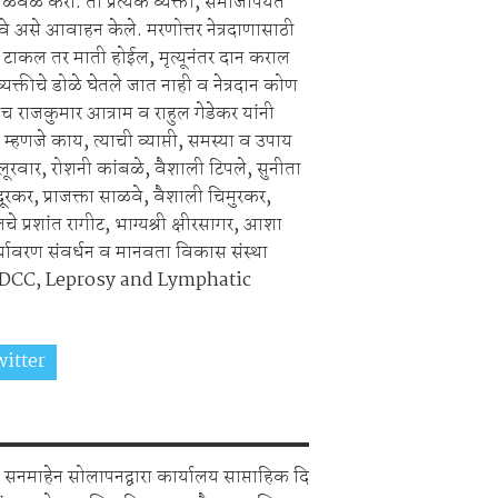
ळवळ करा. ती प्रत्येक व्यक्ती, समाजापर्यंत
रावे असे आवाहन केले. मरणोत्तर नेत्रदाणासाठी
न टाकल तर माती होईल, मृत्यूनंतर दान कराल
्यक्तीचे डोळे घेतले जात नाही व नेत्रदान कोण
राजकुमार आत्राम व राहुल गेडेकर यांनी
 म्हणजे काय, त्याची व्याप्ती, समस्या व उपाय
ूरवार, रोशनी कांबळे, वैशाली टिपले, सुनीता
दूरकर, प्राजक्ता साळवे, वैशाली चिमुरकर,
े प्रशांत रागीट, भाग्यश्री क्षीरसागर, आशा
र्यावरण संवर्धन व मानवता विकास संस्था
 CDCC, Leprosy and Lymphatic
itter
Share on Whatsapp
सनमाहेन सोलापनद्वारा कार्यालय साप्ताहिक दि