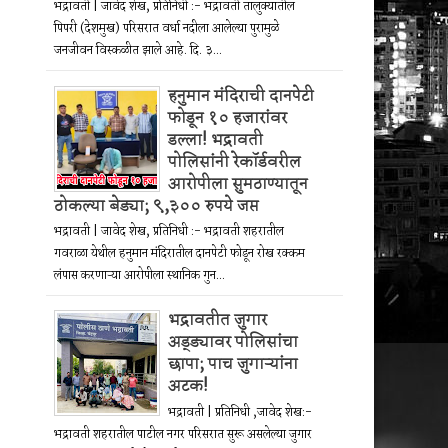
भद्रावती | जावेद शेख, प्रतिनिधी :- भद्रावती तालुक्यातील
पिपरी (देशमुख) परिसरात वर्धा नदीला आलेल्या पुरामुळे
जनजीवन विस्कळीत झाले आहे. दि. ३...
हनुमान मंदिराची दानपेटी
फोडून १० हजारांवर
डल्ला! भद्रावती
पोलिसांनी रेकॉर्डवरील
आरोपीला सुमठाण्यातून
ठोकल्या बेड्या; ९,३०० रुपये जप्त
भद्रावती | जावेद शेख, प्रतिनिधी :- भद्रावती शहरातील
गवराळा येथील हनुमान मंदिरातील दानपेटी फोडून रोख रक्कम
लंपास करणाऱ्या आरोपीला स्थानिक गुन...
भद्रावतीत जुगार
अड्ड्यावर पोलिसांचा
छापा; पाच जुगाऱ्यांना
अटक!
भद्रावती | प्रतिनिधी ,जावेद शेख:-
भद्रावती शहरातील पाटील नगर परिसरात सुरू असलेल्या जुगार