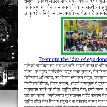
आदर्श मराठी प्राथमिक विद्यामंदिर राजुर
राजूरा :-
जिल्हातील पशुपालकांनी पशुवैद्यकीय सेवा, दुग्धव्यव
पर्यावरण संवर्धन व मानवता विकास संस्थेच्या संयु
मनसेच्या तालुका अध्यक्षा कल्पना पोतर्लावार यांन
व कुष्ठरोग निर्मूलन जनजागृती कार्यक्रमाचे आ
Promote the idea of ​​eye do
यावेळी कार्यक्रमाच्या अध्यक्षस्थानि आदर्श मराठी प्राथमि
होत्या. तर प्रमुख मार्गदर्शक म्हणून शंकर बुऱ्हान, सेवानिवृत्
चिकित्सा अधिकारी, उप जिल्हा रुग्णालय राजुरा, राजकुमार आत
फिजिओथेरेपिस्ट, श्रेयश बुऱ्हान, आदर्श हायस्कुल चे मुख
प्रामुख्याने उपस्थिती होती. राष्ट्रीय हरित सेना, इको क्लब,
सहभाग घेतला. कार्यक्रमाचे सूत्रसंचालन गाईड कॅपटण रोशन
राष्ट्रीय हरित सेना विभाग प्रमुख तथा स्काऊट मास्तर यांनी