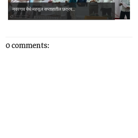
नवरगाव येथे महसूल सप्ताहातील छत्रप...
0 comments: