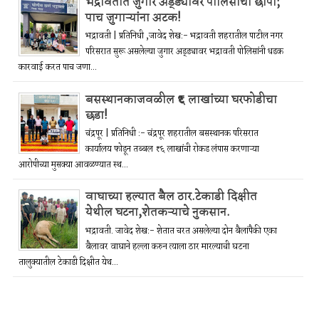
भद्रावतीत जुगार अड्ड्यावर पोलिसांचा छापा;
पाच जुगाऱ्यांना अटक!
भद्रावती | प्रतिनिधी ,जावेद शेख:- भद्रावती शहरातील पाटील नगर
परिसरात सुरू असलेल्या जुगार अड्ड्यावर भद्रावती पोलिसांनी धडक
कारवाई करत पाच जणा...
बसस्थानकाजवळील ₹६ लाखांच्या घरफोडीचा
छडा!
चंद्रपूर | प्रतिनिधी :- चंद्रपूर शहरातील बसस्थानक परिसरात
कार्यालय फोडून तब्बल ₹६ लाखांची रोकड लंपास करणाऱ्या
आरोपीच्या मुसक्या आवळण्यात स्थ...
वाघाच्या हल्यात बैल ठार.टेकाडी दिक्षीत
येथील घटना,शेतकऱ्याचे नुकसान.
भद्रावती. जावेद शेख:- शेतात चरत असलेल्या दोन बैलांपैकी एका
बैलावर वाघाने हल्ला करुन त्याला ठार मारल्याची घटना
तालुक्यातील टेकाडी दिक्षीत येथ...