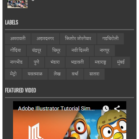
LABELS
अमरावती
अहमदनगर
किशोर जोरगेवार
गडचिरोली
गोंदिया
चंद्रपूर
चिमूर
नवी दिल्ली
नागपूर
नागभीड
पुणे
भंडारा
भद्रावती
महाराष्ट्र
मुंबई
मेट्रो
यवतमाळ
लेख
वर्धा
सातारा
FEATURED VIDEO