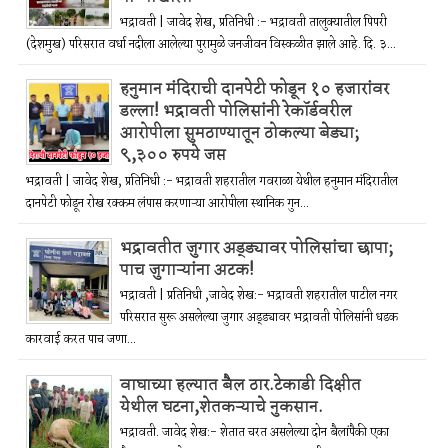
भद्रावती | जावेद शेख, प्रतिनिधी :- भद्रावती तालुक्यातील पिपरी
(देशमुख) परिसरात वर्धा नदीला आलेल्या पुरामुळे जनजीवन विस्कळीत झाले आहे. दि. ३...
हनुमान मंदिराची दानपेटी फोडून १० हजारांवर
डल्ला! भद्रावती पोलिसांनी रेकॉर्डवरील
आरोपीला सुमठाण्यातून ठोकल्या बेड्या;
९,३०० रुपये जप्त
भद्रावती | जावेद शेख, प्रतिनिधी :- भद्रावती शहरातील गवराळा येथील हनुमान मंदिरातील
दानपेटी फोडून रोख रक्कम लंपास करणाऱ्या आरोपीला स्थानिक गुन...
भद्रावतीत जुगार अड्ड्यावर पोलिसांचा छापा;
पाच जुगाऱ्यांना अटक!
भद्रावती | प्रतिनिधी ,जावेद शेख:- भद्रावती शहरातील पाटील नगर
परिसरात सुरू असलेल्या जुगार अड्ड्यावर भद्रावती पोलिसांनी धडक
कारवाई करत पाच जणा...
वाघाच्या हल्यात बैल ठार.टेकाडी दिक्षीत
येथील घटना,शेतकऱ्याचे नुकसान.
भद्रावती. जावेद शेख:- शेतात चरत असलेल्या दोन बैलांपैकी एका