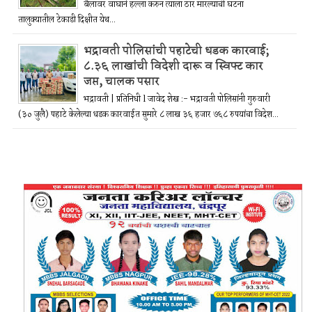
बैलावर वाघाने हल्ला करुन त्याला ठार मारल्याची घटना
तालुक्यातील टेकाडी दिक्षीत येथ...
भद्रावती पोलिसांची पहाटेची धडक कारवाई;
८.३६ लाखांची विदेशी दारू व स्विफ्ट कार
जप्त, चालक पसार
भद्रावती | प्रतिनिधी l जावेद शेख :- भद्रावती पोलिसांनी गुरुवारी
(३० जुलै) पहाटे केलेल्या धडक कारवाईत सुमारे ८ लाख ३६ हजार ७६८ रुपयांचा विदेश...