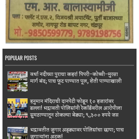
POPULAR POSTS
वर्धा नदीच्या पुराचा कहर! पिपरी–कोच्ची–मुरसा
मार्ग बंद; पाच फूट पाण्यात पूल, शेती पाण्याखाली
हनुमान मंदिराची दानपेटी फोडून १० हजारांवर
डल्ला! भद्रावती पोलिसांनी रेकॉर्डवरील आरोपीला
सुमठाण्यातून ठोकल्या बेड्या; ९,३०० रुपये जप्त
भद्रावतीत जुगार अड्ड्यावर पोलिसांचा छापा; पाच
जुगाऱ्यांना अटक!