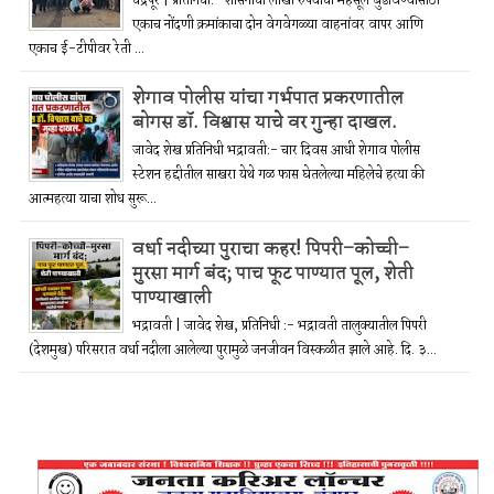
चंद्रपूर | प्रतिनिधी:- शासनाचा लाखो रुपयांचा महसूल बुडविण्यासाठी
एकाच नोंदणी क्रमांकाचा दोन वेगवेगळ्या वाहनांवर वापर आणि
एकाच ई-टीपीवर रेती ...
शेगाव पोलीस यांचा गर्भपात प्रकरणातील
बोगस डॉ. विश्वास याचे वर गुन्हा दाखल.
जावेद शेख प्रतिनिधी भद्रावती:- चार दिवस आधी शेगाव पोलीस
स्टेशन हद्दीतील साखरा येथे गळ फास घेतलेल्या महिलेचे हत्या की
आत्महत्या याचा शोध सुरू...
वर्धा नदीच्या पुराचा कहर! पिपरी–कोच्ची–
मुरसा मार्ग बंद; पाच फूट पाण्यात पूल, शेती
पाण्याखाली
भद्रावती | जावेद शेख, प्रतिनिधी :- भद्रावती तालुक्यातील पिपरी
(देशमुख) परिसरात वर्धा नदीला आलेल्या पुरामुळे जनजीवन विस्कळीत झाले आहे. दि. ३...