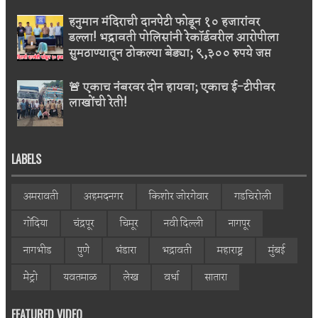
हनुमान मंदिराची दानपेटी फोडून १० हजारांवर
डल्ला! भद्रावती पोलिसांनी रेकॉर्डवरील आरोपीला
सुमठाण्यातून ठोकल्या बेड्या; ९,३०० रुपये जप्त
🚨 एकाच नंबरवर दोन हायवा; एकाच ई-टीपीवर
लाखोंची रेती!
LABELS
अमरावती
अहमदनगर
किशोर जोरगेवार
गडचिरोली
गोंदिया
चंद्रपूर
चिमूर
नवी दिल्ली
नागपूर
नागभीड
पुणे
भंडारा
भद्रावती
महाराष्ट्र
मुंबई
मेट्रो
यवतमाळ
लेख
वर्धा
सातारा
FEATURED VIDEO