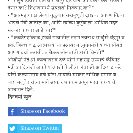
▪️ *सलुन व्यवसायिक बारा बलुतेदार यांना आर्थिक पॅकेज सरकार
देणार का? शिक्षणामध्ये सवलती मिळणार का?*
▪️ *आत्महत्या झालेल्या कुटुंबास सहानुभूती दाखवत आपण किंवा
आपले मंत्री जातील का, आणि त्यांच्या कुटुंबाला आर्थिक मदत
सरकार करणार आहे का?*
▪️ *कवठेमहांकाळ,ईरळी गावातील तरुण नवनाथ साळुंखे चंद्रपूर व
इतर जिल्ह्यात 4 आत्महत्या या प्रश्नावर मा.मुख्यमंत्री यांच्या सोबत
आपण चर्चा करावी. व बैठक बोलवावी अशी विनंती*
ओबीसी नेते श्री.कल्याणराव दळे यांनी महाराष्ट्र राज्याचे कॅबिनेट
मंत्री आदित्यजी ठाकरे यांच्याशी केली.या नंतर श्री.आदित्य ठाकरे
यांनी कल्याणराव दळे यांना आघाडी सरकार नाभिक समाज व
बारा बलुतेदारांच्या मागे सरकार भक्कम असून मदत करण्याचे
आश्वासन दिले.
दिनचर्या न्युज
Share on Facebook
Share on Twitter