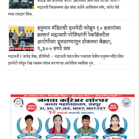
सादिक थैम प्रतिनिधी वरोरा: अहेतेशाम अली मित्र परिवार वरोरा -
भद्रावती विधानसभा क्षेत्र यांचा वतीने आलिशान लॉन, वरोरा येथे
भव्य रक्तदान शिब...
हनुमान मंदिराची दानपेटी फोडून १० हजारांवर
डल्ला! भद्रावती पोलिसांनी रेकॉर्डवरील
आरोपीला सुमठाण्यातून ठोकल्या बेड्या;
९,३०० रुपये जप्त
भद्रावती | जावेद शेख, प्रतिनिधी :- भद्रावती शहरातील गवराळा येथील हनुमान मंदिरातील
दानपेटी फोडून रोख रक्कम लंपास करणाऱ्या आरोपीला स्थानिक गुन...