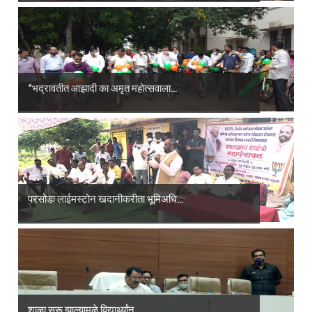
*भद्रावतीत आझादी का अमृत महोत्सवाला...
परसोडा लाईमस्टोन खदानीकरीता भूमिअधि...
शाळा सुरू झाल्यामुळे विद्यार्थ्यांन...