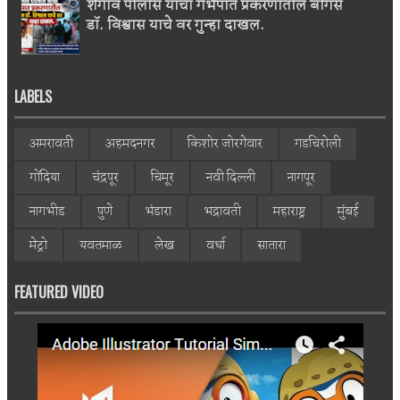
शेगाव पोलीस यांचा गर्भपात प्रकरणातील बोगस
डॉ. विश्वास याचे वर गुन्हा दाखल.
LABELS
अमरावती
अहमदनगर
किशोर जोरगेवार
गडचिरोली
गोंदिया
चंद्रपूर
चिमूर
नवी दिल्ली
नागपूर
नागभीड
पुणे
भंडारा
भद्रावती
महाराष्ट्र
मुंबई
मेट्रो
यवतमाळ
लेख
वर्धा
सातारा
FEATURED VIDEO