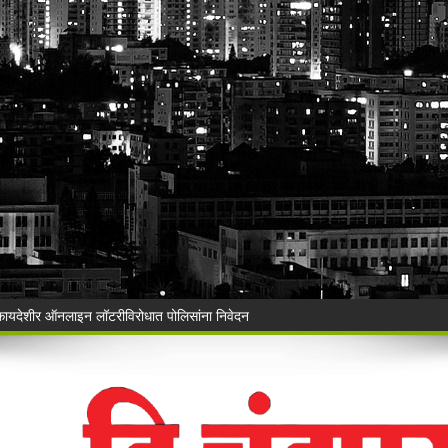
ी बेकायदेशीर ऑनलाइन लॉटरीविरोधात पोलिसांना निवेदन
Vijay Deen celebrated in Warora
 ३५ गोवंशांची सुटका; २२.३५ लाखांचा मुद्देमाल जप्त
ंचा वृक्षसंवर्धनाचा प्रेरणादायी संकल्प
ुगाऱ्यांना अटक!