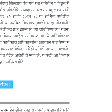
्रपूर जिल्ह्यात पंचायत राज समितीने ९ फेब्रुवारी
्भात समितीचे अध्यक्ष आ.संजय रायमुलकर यांनी
 २०११-१२ आणि २०१७-१८ या आर्थिक वर्षातील
ली व सबंधित विभागप्रमुखांची साक्ष नोंदवली.
तीकडे प्राप्त झाल्यात त्या सोडविण्याच्या सूचना
 सूचना केल्या आहेत. अनेक कामांमध्ये अनियमितात
्य कार्यकारी अधिकाऱ्यांना अहवाल पाठविण्यास
रण्यात येईल, असेही समिती अध्यक्ष म्हणाले.
्यात येईल असेही ते म्हणाले. यावेळी आ.किशोर
ार उपस्थित होते.
itter
Share on Whatsapp
सनमाहेन सोलापनद्वारा कार्यालय साप्ताहिक दि