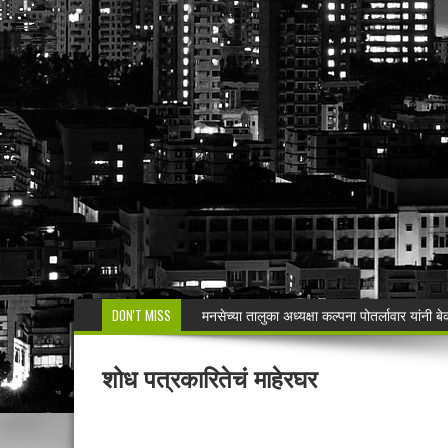
DON'T MISS
मनसेच्या तालुका अध्यक्षा कल्पना पोतर्लावार यांन
वरोरा येथे कारगिल विजयदीन साजरा Kargil 
शोध पत्रकारितेचं माहेरघर
🚨 धडाकेबाज कारवाई! LCBच्या थरारक पाठलागानंतर
वाढदिवसाचा आनंद हिरवाईला अर्पण; रुपेश कुतरमारे या
भद्रावतीत जुगार अड्ड्यावर पोलिसांचा छापा; पाच ज