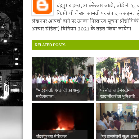
चंद्रपुर टाइम्स, आक्केवार वाडी, वॉर्ड नं. १, 
किसी भी लेखन सामग्री पर संपादक सहमत 
लेखनपर आपत्ती हाने पर उनका निस्तारण सूचना प्रौद्योगिकी
आचार संहिता) विनियम 2021 के तहत किया जायेगा ।
RELATED POSTS
*भद्रावतीत आझादी का अमृत
परसोडा लाईमस्टोन
महोत्सवाला...
खदानीकरीता भूमिअधि...
चंद्रपूरच्या मेडिकल
*प्रधानमंत्री सूक्ष्म अन्न