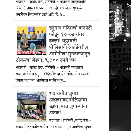
भद्रावती | जावेद शेख, प्रतिनिधी :- भद्रावती तालुक्यातील
पिपरी (देशमुख) परिसरात वर्धा नदीला आलेल्या पुरामुळे
जनजीवन विस्कळीत झाले आहे. दि. ३...
हनुमान मंदिराची दानपेटी
फोडून १० हजारांवर
डल्ला! भद्रावती
पोलिसांनी रेकॉर्डवरील
आरोपीला सुमठाण्यातून
ठोकल्या बेड्या; ९,३०० रुपये जप्त
भद्रावती | जावेद शेख, प्रतिनिधी :- भद्रावती शहरातील
गवराळा येथील हनुमान मंदिरातील दानपेटी फोडून रोख रक्कम
लंपास करणाऱ्या आरोपीला स्थानिक गुन...
भद्रावतीत जुगार
अड्ड्यावर पोलिसांचा
छापा; पाच जुगाऱ्यांना
अटक!
भद्रावती | प्रतिनिधी ,जावेद शेख:-
भद्रावती शहरातील पाटील नगर परिसरात सुरू असलेल्या जुगार