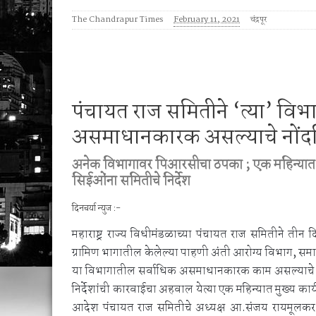
1 व 2 ऑगस्ट रोजी जिल्हास्तरीय कनिष्ठ गट अथलेट
The Chandrapur Times
February 11, 2021
चंद्रपूर
शेगाव पोलीस यांचा गर्भपात प्रकरणातील बोगस डॉ. व
पंचायत राज समितीने ‘त्या’ वि
असमाधानकारक असल्याचे नोंद
अनेक विभागावर पिआरसीचा ठपका ; एक महिन्यात 
सिईओंना समितीचे निर्देश
दिनचर्या न्युज :-
महाराष्ट्र राज्य विधीमंडळाच्या पंचायत राज समितीने तीन 
ग्रामिण भागातील केलेल्या पाहणी अंती आरोग्य विभाग,
या विभागातील सर्वाधिक असमाधानकारक काम असल्याचे नों
निर्देशांची कारवाईचा अहवाल येत्या एक महिन्यात मुख्य क
आदेश पंचायत राज समितीचे अध्यक्ष आ.संजय रायमूलकर 