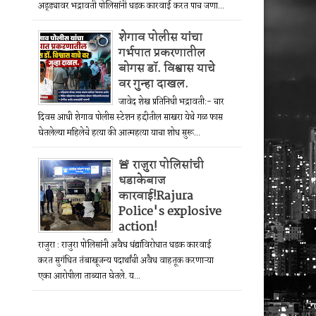
अड्ड्यावर भद्रावती पोलिसांनी धडक कारवाई करत पाच जणा...
शेगाव पोलीस यांचा
गर्भपात प्रकरणातील
बोगस डॉ. विश्वास याचे
वर गुन्हा दाखल.
जावेद शेख प्रतिनिधी भद्रावती:- चार
दिवस आधी शेगाव पोलीस स्टेशन हद्दीतील साखरा येथे गळ फास
घेतलेल्या महिलेचे हत्या की आत्महत्या याचा शोध सुरू...
🚨 राजुरा पोलिसांची
धडाकेबाज
कारवाई!Rajura
Police's explosive
action!
राजुरा : राजुरा पोलिसांनी अवैध धंद्यांविरोधात धडक कारवाई
करत सुगंधित तंबाखूजन्य पदार्थांची अवैध वाहतूक करणाऱ्या
एका आरोपीला ताब्यात घेतले. य...