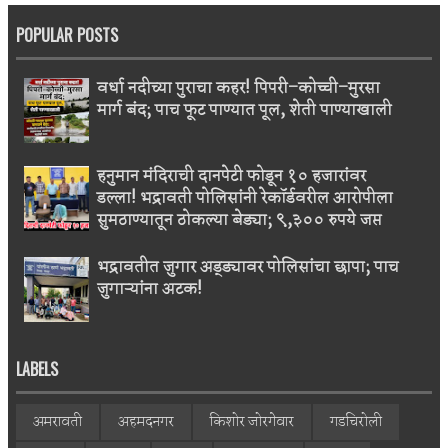
POPULAR POSTS
वर्धा नदीच्या पुराचा कहर! पिपरी–कोच्ची–मुरसा
मार्ग बंद; पाच फूट पाण्यात पूल, शेती पाण्याखाली
हनुमान मंदिराची दानपेटी फोडून १० हजारांवर
डल्ला! भद्रावती पोलिसांनी रेकॉर्डवरील आरोपीला
सुमठाण्यातून ठोकल्या बेड्या; ९,३०० रुपये जप्त
भद्रावतीत जुगार अड्ड्यावर पोलिसांचा छापा; पाच
जुगाऱ्यांना अटक!
LABELS
अमरावती
अहमदनगर
किशोर जोरगेवार
गडचिरोली