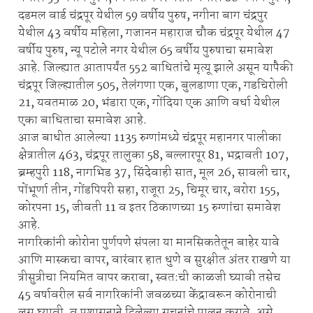
दडमल वार्ड चंद्रपूर येथील 59 वर्षीय पुरुष, नगीना बाग चंद्रपुर
येथील 43 वर्षीय महिला, गजानन महाराज चौक चंद्रपूर येथील 47
वर्षीय पुरुष, न्यू पटोले नगर येथील 65 वर्षीय पुरुषाचा समावेश
आहे. जिल्ह्यात आतापर्यंत 552 बाधितांचे मृत्यू झाले असून यापैकी
चंद्रपूर जिल्ह्यातील 505, तेलंगणा एक, बुलडाणा एक, गडचिरोली
21, यवतमाळ 20, भंडारा एक, गोंदिया एक आणि वर्धा येथील
एका बाधिताचा समावेश आहे.
आज बाधीत आलेल्या 1135 रुग्णांमध्ये चंद्रपूर महानगर पालीका
क्षेत्रातील 463, चंद्रपूर तालुका 58, बल्लारपूर 81, भद्रावती 107,
ब्रम्हपुरी 118, नागभिड 37, सिंदेवाही सात, मूल 26, सावली चार,
पोंभूर्णा तीन, गोंडपिपरी सहा, राजूरा 25, चिमूर चार, वरोरा 155,
कोरपना 15, जीवती 11 व इतर ठिकाणच्या 15 रुग्णांचा समावेश
आहे.
नागरिकांनी कोरोना पुर्णपणे संपला या मानसिकतेतून बाहेर यावे
आणि मास्कचा वापर, वारंवार हात धुणे व सुरक्षीत अंतर राखणे या
त्रीसुत्रीचा नियमित वापर करावा, स्वत:ची काळजी घ्यावी तसेच
45 वर्षावरील सर्व नागरिकांनी जवळच्या केंद्रावरून कोरोनाची
लस घ्यावी, व प्रशासनाने दिलेल्या सूचनांचे पालन करावे. असे