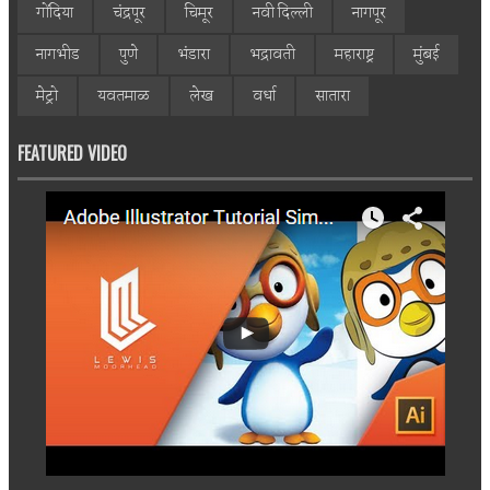
गोंदिया
चंद्रपूर
चिमूर
नवी दिल्ली
नागपूर
नागभीड
पुणे
भंडारा
भद्रावती
महाराष्ट्र
मुंबई
मेट्रो
यवतमाळ
लेख
वर्धा
सातारा
FEATURED VIDEO