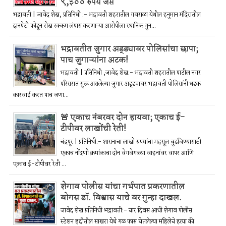
९,३०० रुपये जप्त
भद्रावती | जावेद शेख, प्रतिनिधी :- भद्रावती शहरातील गवराळा येथील हनुमान मंदिरातील
दानपेटी फोडून रोख रक्कम लंपास करणाऱ्या आरोपीला स्थानिक गुन...
भद्रावतीत जुगार अड्ड्यावर पोलिसांचा छापा;
पाच जुगाऱ्यांना अटक!
भद्रावती | प्रतिनिधी ,जावेद शेख:- भद्रावती शहरातील पाटील नगर
परिसरात सुरू असलेल्या जुगार अड्ड्यावर भद्रावती पोलिसांनी धडक
कारवाई करत पाच जणा...
🚨 एकाच नंबरवर दोन हायवा; एकाच ई-
टीपीवर लाखोंची रेती!
चंद्रपूर | प्रतिनिधी:- शासनाचा लाखो रुपयांचा महसूल बुडविण्यासाठी
एकाच नोंदणी क्रमांकाचा दोन वेगवेगळ्या वाहनांवर वापर आणि
एकाच ई-टीपीवर रेती ...
शेगाव पोलीस यांचा गर्भपात प्रकरणातील
बोगस डॉ. विश्वास याचे वर गुन्हा दाखल.
जावेद शेख प्रतिनिधी भद्रावती:- चार दिवस आधी शेगाव पोलीस
स्टेशन हद्दीतील साखरा येथे गळ फास घेतलेल्या महिलेचे हत्या की