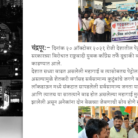
1 व 2 ऑगस्ट रोजी जिल्हास्तरीय कनिष्ठ गट अथलेट
शेगाव पोलीस यांचा गर्भपात प्रकरणातील बोगस डॉ. व
चंद्रपूर:-
दिनांक २० ऑक्टोबर २०२१ रोजी देशातील पेट्रोल
सरकारच्या विरोधात राष्ट्रवादी युवक काँग्रेस तर्फे दुचाक
काढण्यात आले.
देशात सध्या वाढत असलेली महागाई व त्यासोबतच पेट्रोल,
असल्यामुळे शेतकरी वर्गासह सर्वसामान्य कुटुंबांचे जग
लॉकडाऊन मध्ये संकटात सापडलेली सर्वसामान्य जनता या 
आणि त्यातच या सातत्याने वाढ होत असलेल्या महागाई मुळ
झालेली असून अनेकांना दोन वेळच्या जेवणाची सोय होणे 