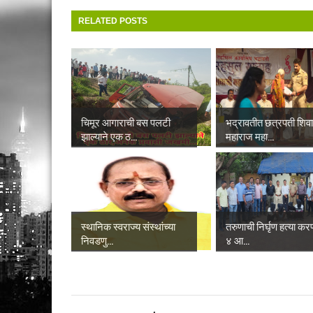
RELATED POSTS
चिमूर आगाराची बस पलटी
भद्रावतीत छत्रपती शिव
झाल्याने एक ठ...
महाराज महा...
स्थानिक स्वराज्य संस्थांच्या
तरुणाची निर्घृण हत्या करण
निवडणु...
४ आ...