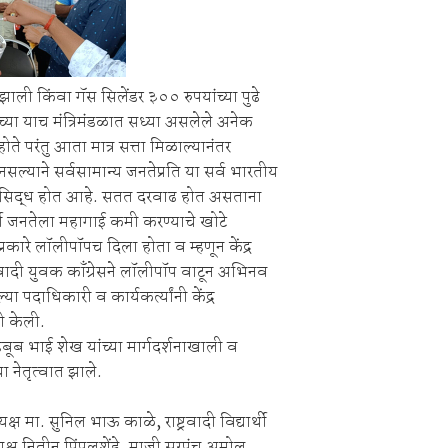
झाली किंवा गॅस सिलेंडर ३०० रुपयांच्या पुढे
ेबांच्या याच मंत्रिमंडळात सध्या असलेले अनेक
होते परंतु आता मात्र सत्ता मिळाल्यानंतर
नसल्याने सर्वसामान्य जनतेप्रति या सर्व भारतीय
ही हे सिद्ध होत आहे. सतत दरवाढ होत असताना
ूर्वी जनतेला महागाई कमी करण्याचे खोटे
रकारे लॉलीपॉपच दिला होता व म्हणून केंद्र
्रवादी युवक काँग्रेसने लॉलीपॉप वाटून अभिनव
 पदाधिकारी व कार्यकर्त्यांनी केंद्र
ी केली.
महेबूब भाई शेख यांच्या मार्गदर्शनाखाली व
या नेतृत्वात झाले.
क्ष मा. सुनिल भाऊ काळे, राष्ट्रवादी विद्यार्थी
ध्यक्ष नितीन पिंपलशेंडे, माजी सरपंच अमोल