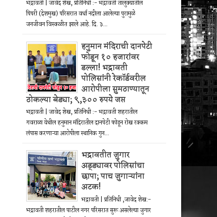
भद्रावती | जावेद शेख, प्रतिनिधी :- भद्रावती तालुक्यातील
पिपरी (देशमुख) परिसरात वर्धा नदीला आलेल्या पुरामुळे
जनजीवन विस्कळीत झाले आहे. दि. ३...
हनुमान मंदिराची दानपेटी
फोडून १० हजारांवर
डल्ला! भद्रावती
पोलिसांनी रेकॉर्डवरील
आरोपीला सुमठाण्यातून
ठोकल्या बेड्या; ९,३०० रुपये जप्त
भद्रावती | जावेद शेख, प्रतिनिधी :- भद्रावती शहरातील
गवराळा येथील हनुमान मंदिरातील दानपेटी फोडून रोख रक्कम
लंपास करणाऱ्या आरोपीला स्थानिक गुन...
भद्रावतीत जुगार
अड्ड्यावर पोलिसांचा
छापा; पाच जुगाऱ्यांना
अटक!
भद्रावती | प्रतिनिधी ,जावेद शेख:-
भद्रावती शहरातील पाटील नगर परिसरात सुरू असलेल्या जुगार