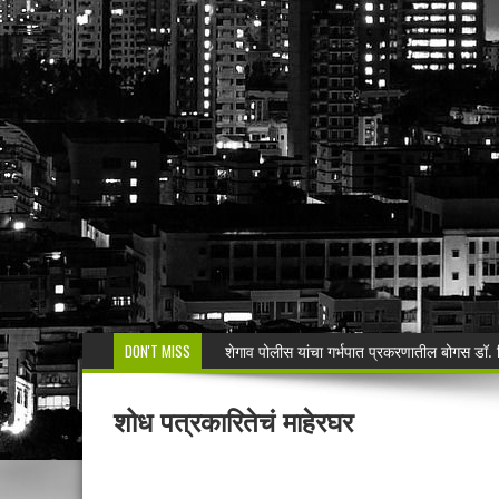
DON'T MISS
मनसेच्या तालुका अध्यक्षा कल्पना पोतर्लावार यांन
वरोरा येथे कारगिल विजयदीन साजरा Kargil 
शोध पत्रकारितेचं माहेरघर
🚨 धडाकेबाज कारवाई! LCBच्या थरारक पाठलागानंतर
वाढदिवसाचा आनंद हिरवाईला अर्पण; रुपेश कुतरमारे या
भद्रावतीत जुगार अड्ड्यावर पोलिसांचा छापा; पाच ज