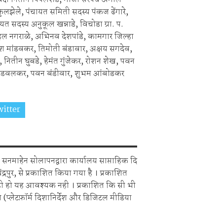
फुलझेले, पंचायत समिती सदस्य पंकज ढेंगारे,
चायत सदस्य अनुकूल खन्नाडे, विचोडा ग्रा. प.
िहल नगराळे, अभिनव देशपांडे, कामगार जिल्हा
ीश मांडवकर, तिमोती बंडावार, अक्षय सगदेव,
ितीन घुबडे, हेमंत गुंजेकर, रोशन शेख, पवन
ीक भांडवलकर, पवन बंडीवार, शुभम आंबोडकर
itter
Share on Whatsapp
सनमाहेन सोलापनद्वारा कार्यालय साप्ताहिक दि
चंद्रपुर, से प्रकाशित किया गया है । प्रकाशित
ही हो यह आवश्यक नही । प्रकाशित कि सी भी
 (प्लेटफ़ॉर्म दिशानिर्देश और डिजिटल मीडिया