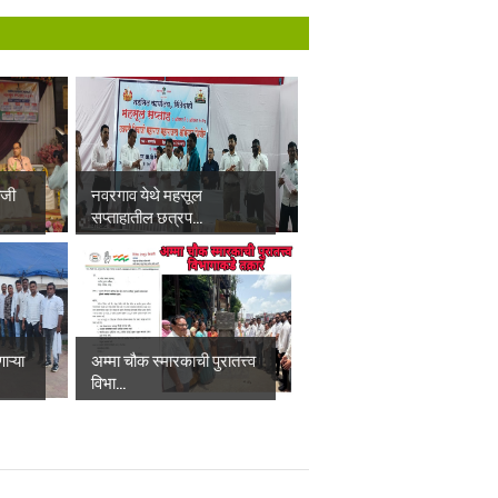
ाजी
नवरगाव येथे महसूल
सप्ताहातील छत्रप...
ाऱ्या
अम्मा चौक स्मारकाची पुरातत्त्व
विभा...