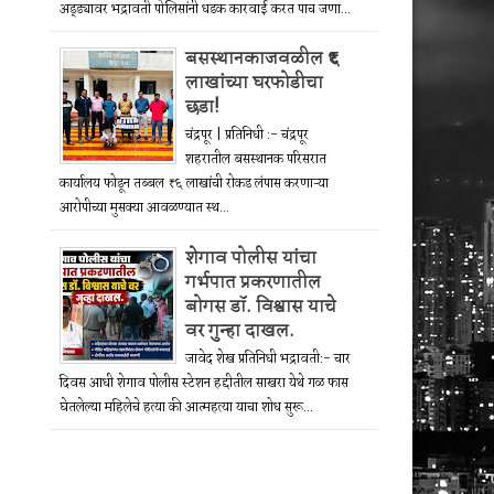
अड्ड्यावर भद्रावती पोलिसांनी धडक कारवाई करत पाच जणा...
बसस्थानकाजवळील ₹६
लाखांच्या घरफोडीचा
छडा!
चंद्रपूर | प्रतिनिधी :- चंद्रपूर
शहरातील बसस्थानक परिसरात
कार्यालय फोडून तब्बल ₹६ लाखांची रोकड लंपास करणाऱ्या
आरोपीच्या मुसक्या आवळण्यात स्थ...
शेगाव पोलीस यांचा
गर्भपात प्रकरणातील
बोगस डॉ. विश्वास याचे
वर गुन्हा दाखल.
जावेद शेख प्रतिनिधी भद्रावती:- चार
दिवस आधी शेगाव पोलीस स्टेशन हद्दीतील साखरा येथे गळ फास
घेतलेल्या महिलेचे हत्या की आत्महत्या याचा शोध सुरू...