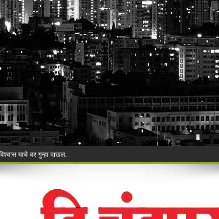
ी बेकायदेशीर ऑनलाइन लॉटरीविरोधात पोलिसांना निवेदन
Vijay Deen celebrated in Warora
 ३५ गोवंशांची सुटका; २२.३५ लाखांचा मुद्देमाल जप्त
ंचा वृक्षसंवर्धनाचा प्रेरणादायी संकल्प
ुगाऱ्यांना अटक!