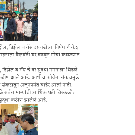
िक्स स्पर्धा 2026.
िश्वास याचे वर गुन्हा दाखल.
, डिझेल व गॅस दरवाढीच्या निषेधार्थ केंद्र
ी वाहनाला बैलबंडी वर चढवून मोर्चा काढण्यात
 डिझेल व गॅस चे दर सुद्धा गगनाला भिडले
णे कठीण झाले आहे. आधीच कोरोना संकटामुळे
संकटातून अजूनपर्यंत बाहेर आली नाही.
े सर्वसामान्यांची आर्थिक घडी विस्कळीत
सुद्धा कठीण झालेले आहे.