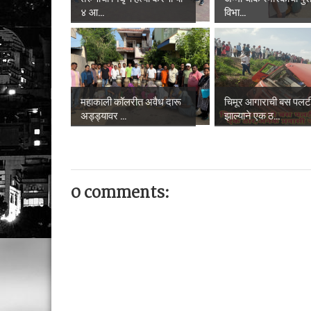
४ आ...
विभा...
महाकाली कॉलरीत अवैध दारू
चिमूर आगाराची बस पलट
अड्ड्यावर ...
झाल्याने एक ठ...
0 comments: