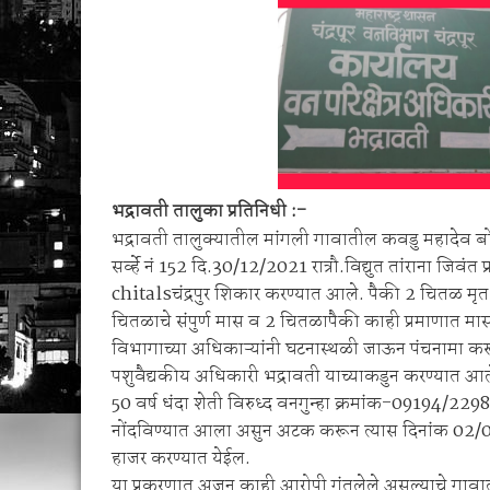
सिंदेवाही पोलिसांची धडक कारवाई; २५ अल्पवयीन व
🚨 एकाच नंबरवर दोन हायवा; एकाच ई-टीपीवर लाखो
भद्रावती तालुका प्रतिनिधी :-
भद्रावती तालुक्यातील मांगली गावातील कवडु महादेव बोंढ
सर्व्हे नं 152 दि.30/12/2021 रात्रौ.विद्युत तांराना जिवंत प
chitalsचंद्रपुर शिकार करण्यात आले. पैकी 2 चितळ मृत
चितळाचे संपुर्ण मास व 2 चितळापैकी काही प्रमाणात मास
विभागाच्या अधिकाऱ्यांनी घटनास्थळी जाऊन पंचनामा करू
पशुवैद्यकीय अधिकारी भद्रावती याच्याकडुन करण्यात आल
50 वर्ष धंदा शेती विरुध्द वनगुन्हा क्रमांक-09194/22
नोंदविण्यात आला असुन अटक करून त्यास दिनांक 02/01/2
हाजर करण्यात येईल.
या प्रकरणात अजून काही आरोपी गुंतलेले असल्याचे गावात