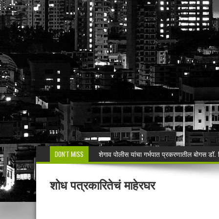
DON'T MISS
शेगाव पोलीस यांचा गर्भपात प्रकरणातील बोगस डॉ. व
मनसेच्या तालुका अध्यक्षा कल्पना पोतर्लावार यांन
शोध पत्रकारितेचं माहेरघर
वरोरा येथे कारगिल विजयदीन साजरा Kargil 
🚨 धडाकेबाज कारवाई! LCBच्या थरारक पाठलागानंतर
वाढदिवसाचा आनंद हिरवाईला अर्पण; रुपेश कुतरमारे या