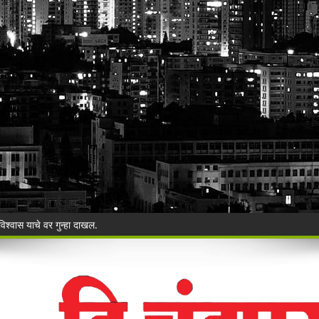
िश्वास याचे वर गुन्हा दाखल.
ी बेकायदेशीर ऑनलाइन लॉटरीविरोधात पोलिसांना निवेदन
Vijay Deen celebrated in Warora
 ३५ गोवंशांची सुटका; २२.३५ लाखांचा मुद्देमाल जप्त
ंचा वृक्षसंवर्धनाचा प्रेरणादायी संकल्प