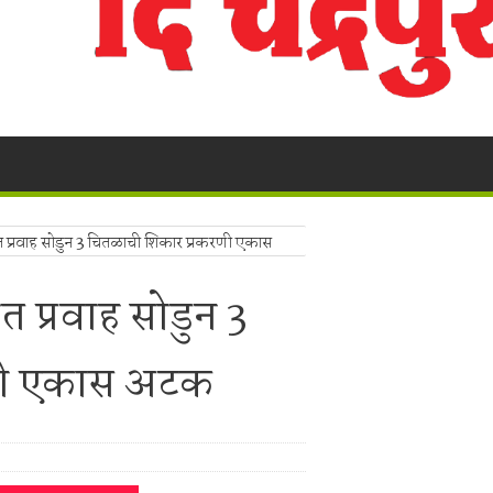
ुगाऱ्यांना अटक!
a Police's explosive action!
! भद्रावती पोलिसांनी रेकॉर्डवरील आरोपीला सुमठाण्यातून ठोकल्या बेड्या; ९,३००
लंबित सौंदर्यीकरणाच्या कामावरून पुन्हा वाद
 बंद; पाच फूट पाण्यात पूल, शेती पाण्याखाली
िवंत प्रवाह सोडुन 3 चितळाची शिकार प्रकरणी एकास
ालयाच्या ग्रामीण कोट्यातून प्रवेश; सर्वोच्च न्यायालयाचा ऐतिहासिक निर्णय.
ंत प्रवाह सोडुन 3
ा,शेतकऱ्याचे नुकसान.
ाखांची विदेशी दारू व स्विफ्ट कार जप्त, चालक पसार
णी एकास अटक
र मोठा प्रहार!
लक ताब्यात; भद्रावती पोलिसांची धडक कारवाई
ांजा विक्रेत्याच्या घरावर मध्यरात्री धडक; १.१९३ किलो गांजा जप्त, आरोपीला