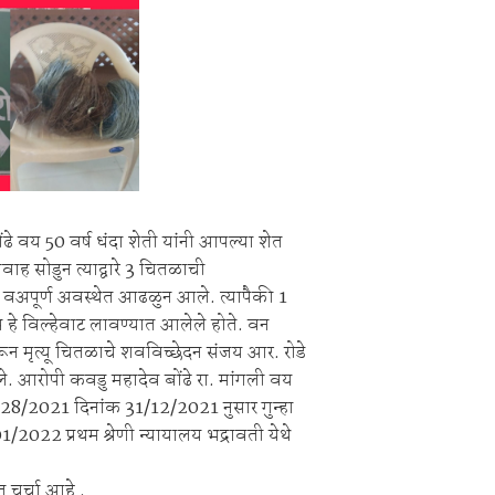
ाहनचालक ताब्यात, पालकांना समज देऊन वाहने सुपूर्द
ंची रेती!
े वय 50 वर्ष धंदा शेती यांनी आपल्या शेत
्रवाह सोडुन त्याद्वारे 3 चितळाची
 वअपूर्ण अवस्थेत आढळुन आले. त्यापैकी 1
 हे विल्हेवाट लावण्यात आलेले होते. वन
न मृत्यू चितळाचे शवविच्छेदन संजय आर. रोडे
े. आरोपी कवडु महादेव बोंढे रा. मांगली वय
9828/2021 दिनांक 31/12/2021 नुसार गुन्हा
022 प्रथम श्रेणी न्यायालय भद्रावती येथे
 चर्चा आहे .