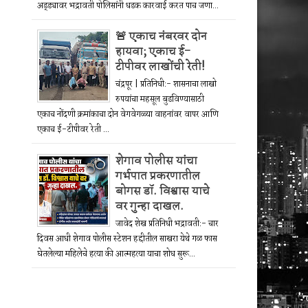
अड्ड्यावर भद्रावती पोलिसांनी धडक कारवाई करत पाच जणा...
🚨 एकाच नंबरवर दोन
हायवा; एकाच ई-
टीपीवर लाखोंची रेती!
चंद्रपूर | प्रतिनिधी:- शासनाचा लाखो
रुपयांचा महसूल बुडविण्यासाठी
एकाच नोंदणी क्रमांकाचा दोन वेगवेगळ्या वाहनांवर वापर आणि
एकाच ई-टीपीवर रेती ...
शेगाव पोलीस यांचा
गर्भपात प्रकरणातील
बोगस डॉ. विश्वास याचे
वर गुन्हा दाखल.
जावेद शेख प्रतिनिधी भद्रावती:- चार
दिवस आधी शेगाव पोलीस स्टेशन हद्दीतील साखरा येथे गळ फास
घेतलेल्या महिलेचे हत्या की आत्महत्या याचा शोध सुरू...