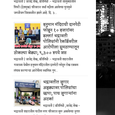
भद्रावती | जावेद शेख, प्रतिनिधी :- भद्रावती तालुक्यातील
पिपरी (देशमुख) परिसरात वर्धा नदीला आलेल्या पुरामुळे
जनजीवन विस्कळीत झाले आहे. दि. ३...
हनुमान मंदिराची दानपेटी
फोडून १० हजारांवर
डल्ला! भद्रावती
पोलिसांनी रेकॉर्डवरील
आरोपीला सुमठाण्यातून
ठोकल्या बेड्या; ९,३०० रुपये जप्त
भद्रावती | जावेद शेख, प्रतिनिधी :- भद्रावती शहरातील
गवराळा येथील हनुमान मंदिरातील दानपेटी फोडून रोख रक्कम
लंपास करणाऱ्या आरोपीला स्थानिक गुन...
भद्रावतीत जुगार
अड्ड्यावर पोलिसांचा
छापा; पाच जुगाऱ्यांना
अटक!
भद्रावती | प्रतिनिधी ,जावेद शेख:-
भद्रावती शहरातील पाटील नगर परिसरात सुरू असलेल्या जुगार