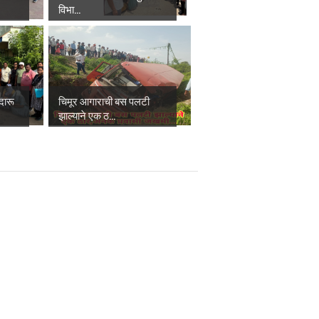
विभा...
दारू
चिमूर आगाराची बस पलटी
झाल्याने एक ठ...