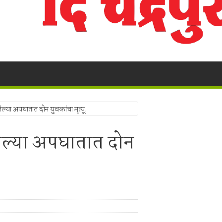
ी बेकायदेशीर ऑनलाइन लॉटरीविरोधात पोलिसांना निवेदन
Vijay Deen celebrated in Warora
 ३५ गोवंशांची सुटका; २२.३५ लाखांचा मुद्देमाल जप्त
ंचा वृक्षसंवर्धनाचा प्रेरणादायी संकल्प
ुगाऱ्यांना अटक!
a Police's explosive action!
! भद्रावती पोलिसांनी रेकॉर्डवरील आरोपीला सुमठाण्यातून ठोकल्या बेड्या; ९,३००
ल्या अपघातात दोन युवकांचा मृत्यू.
लंबित सौंदर्यीकरणाच्या कामावरून पुन्हा वाद
ेल्या अपघातात दोन
 बंद; पाच फूट पाण्यात पूल, शेती पाण्याखाली
ालयाच्या ग्रामीण कोट्यातून प्रवेश; सर्वोच्च न्यायालयाचा ऐतिहासिक निर्णय.
ा,शेतकऱ्याचे नुकसान.
ाखांची विदेशी दारू व स्विफ्ट कार जप्त, चालक पसार