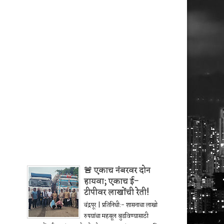
🚨 एकाच नंबरवर दोन
हायवा; एकाच ई-
टीपीवर लाखोंची रेती!
चंद्रपूर | प्रतिनिधी:- शासनाचा लाखो
रुपयांचा महसूल बुडविण्यासाठी