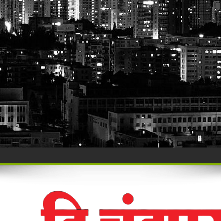
र पोलिसांचा ‘सर्जिकल स्ट्राईक’!
ार्थी अडचणीतग्राहक पंचायत महाराष्ट्र, सिंदेवाही कडे तक्रारींचा व ओघ
ाहनचालक ताब्यात, पालकांना समज देऊन वाहने सुपूर्द
ंची रेती!
िश्वास याचे वर गुन्हा दाखल.