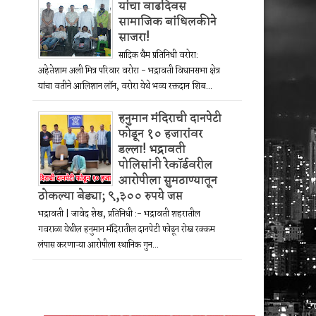
यांचा वाढदिवस
सामाजिक बांधिलकीने
साजरा!
सादिक थैम प्रतिनिधी वरोरा:
अहेतेशाम अली मित्र परिवार वरोरा - भद्रावती विधानसभा क्षेत्र
यांचा वतीने आलिशान लॉन, वरोरा येथे भव्य रक्तदान शिब...
हनुमान मंदिराची दानपेटी
फोडून १० हजारांवर
डल्ला! भद्रावती
पोलिसांनी रेकॉर्डवरील
आरोपीला सुमठाण्यातून
ठोकल्या बेड्या; ९,३०० रुपये जप्त
भद्रावती | जावेद शेख, प्रतिनिधी :- भद्रावती शहरातील
गवराळा येथील हनुमान मंदिरातील दानपेटी फोडून रोख रक्कम
लंपास करणाऱ्या आरोपीला स्थानिक गुन...