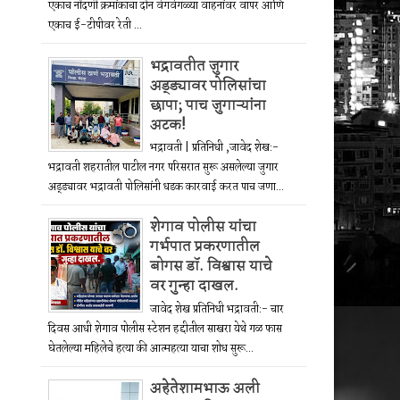
एकाच नोंदणी क्रमांकाचा दोन वेगवेगळ्या वाहनांवर वापर आणि
एकाच ई-टीपीवर रेती ...
भद्रावतीत जुगार
अड्ड्यावर पोलिसांचा
छापा; पाच जुगाऱ्यांना
अटक!
भद्रावती | प्रतिनिधी ,जावेद शेख:-
भद्रावती शहरातील पाटील नगर परिसरात सुरू असलेल्या जुगार
अड्ड्यावर भद्रावती पोलिसांनी धडक कारवाई करत पाच जणा...
शेगाव पोलीस यांचा
गर्भपात प्रकरणातील
बोगस डॉ. विश्वास याचे
वर गुन्हा दाखल.
जावेद शेख प्रतिनिधी भद्रावती:- चार
दिवस आधी शेगाव पोलीस स्टेशन हद्दीतील साखरा येथे गळ फास
घेतलेल्या महिलेचे हत्या की आत्महत्या याचा शोध सुरू...
अहेतेशामभाऊ अली