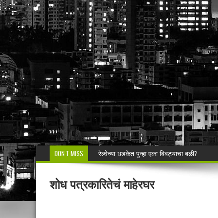
DON'T MISS
टॉवर टेकडीच्या जंगलात रंगला जुगाराचा डाव; रामनग
रेशनमधील गव्हाऐवजी मका; दळून मिळत नसल्याने लाभ
शोध पत्रकारितेचं माहेरघर
सिंदेवाही पोलिसांची धडक कारवाई; २५ अल्पवयीन व
🚨 एकाच नंबरवर दोन हायवा; एकाच ई-टीपीवर लाखो
शेगाव पोलीस यांचा गर्भपात प्रकरणातील बोगस डॉ. व