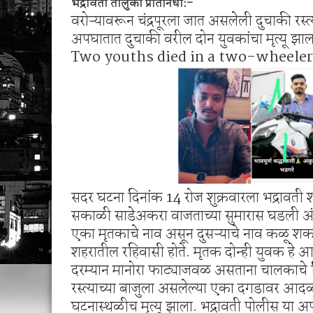
भद्रावती तालुका प्रतिनिधी:-
रेल्वेच्या धडकेत पुन्हा एका बिबट्याचा बळी?
वरोऱ्यावरून चंद्रपूरला जात असलेली दुचाकी रस्त
अपघातात दुचाकी वरील दोन युवकांचा मृत्यू झाल
Two youths died in a two-wheeler 
सदर घटना दिनांक 14 रोज शुक्रवारला भद्रावत
सकाळी साडेअकरा वाजताच्या सुमारास घडली अंक
एका मृतकाचे नाव असून दुसऱ्याचे नाव कळू शकले
शहरातील रहिवासी होते. मृतक दोन्ही युवक हे आपल
दरम्यान मानोरा फाट्याजवळ असताना चालकाचे निय
रस्त्याच्या बाजुला असलेल्या एका दगडावर आद
घटनास्थळीच मृत्यू झाला. भद्रावती पोलीस य