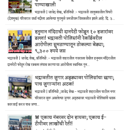
पाण्याखाली
भद्रावती | जावेद शेख, प्रतिनिधी :- भद्रावती तालुक्यातील पिपरी
(देशमुख) परिसरात वर्धा नदीला आलेल्या पुरामुळे जनजीवन विस्कळीत झाले आहे. दि. ३...
हनुमान मंदिराची दानपेटी फोडून १० हजारांवर
डल्ला! भद्रावती पोलिसांनी रेकॉर्डवरील
आरोपीला सुमठाण्यातून ठोकल्या बेड्या;
९,३०० रुपये जप्त
भद्रावती | जावेद शेख, प्रतिनिधी :- भद्रावती शहरातील गवराळा येथील हनुमान मंदिरातील
दानपेटी फोडून रोख रक्कम लंपास करणाऱ्या आरोपीला स्थानिक गुन...
भद्रावतीत जुगार अड्ड्यावर पोलिसांचा छापा;
पाच जुगाऱ्यांना अटक!
भद्रावती | प्रतिनिधी ,जावेद शेख:- भद्रावती शहरातील पाटील नगर
परिसरात सुरू असलेल्या जुगार अड्ड्यावर भद्रावती पोलिसांनी धडक
कारवाई करत पाच जणा...
🚨 एकाच नंबरवर दोन हायवा; एकाच ई-
टीपीवर लाखोंची रेती!