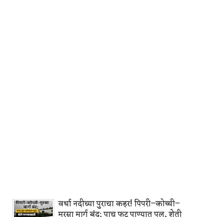
वर्धा नदीच्या पुराचा कहर! पिपरी–कोच्ची–
मुरसा मार्ग बंद; पाच फूट पाण्यात पूल, शेती