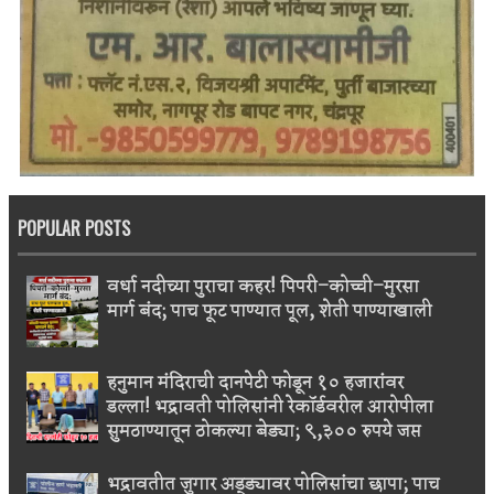
POPULAR POSTS
वर्धा नदीच्या पुराचा कहर! पिपरी–कोच्ची–मुरसा
मार्ग बंद; पाच फूट पाण्यात पूल, शेती पाण्याखाली
हनुमान मंदिराची दानपेटी फोडून १० हजारांवर
डल्ला! भद्रावती पोलिसांनी रेकॉर्डवरील आरोपीला
सुमठाण्यातून ठोकल्या बेड्या; ९,३०० रुपये जप्त
भद्रावतीत जुगार अड्ड्यावर पोलिसांचा छापा; पाच