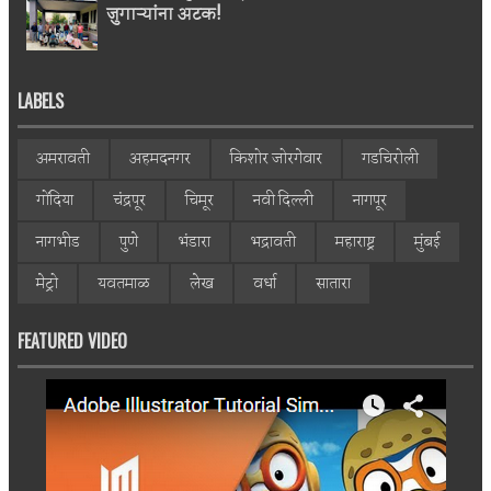
जुगाऱ्यांना अटक!
LABELS
अमरावती
अहमदनगर
किशोर जोरगेवार
गडचिरोली
गोंदिया
चंद्रपूर
चिमूर
नवी दिल्ली
नागपूर
नागभीड
पुणे
भंडारा
भद्रावती
महाराष्ट्र
मुंबई
मेट्रो
यवतमाळ
लेख
वर्धा
सातारा
FEATURED VIDEO