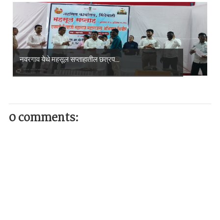
नवरगाव येथे महसूल सप्ताहातील छत्रप...
0 comments: