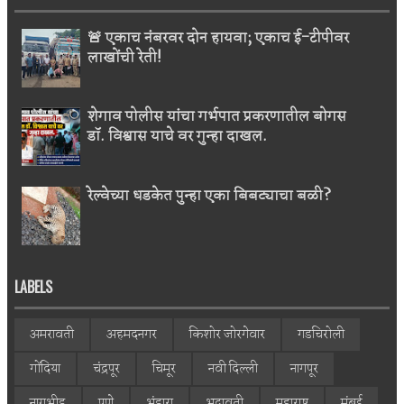
🚨 एकाच नंबरवर दोन हायवा; एकाच ई-टीपीवर
लाखोंची रेती!
शेगाव पोलीस यांचा गर्भपात प्रकरणातील बोगस
डॉ. विश्वास याचे वर गुन्हा दाखल.
रेल्वेच्या धडकेत पुन्हा एका बिबट्याचा बळी?
LABELS
अमरावती
अहमदनगर
किशोर जोरगेवार
गडचिरोली
गोंदिया
चंद्रपूर
चिमूर
नवी दिल्ली
नागपूर
नागभीड
पुणे
भंडारा
भद्रावती
महाराष्ट्र
मुंबई