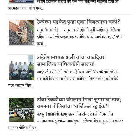
स्टेशन हद्दीतील साखरा येथे गळ फास घेतलेल्या महिलेचे हत्या की
आत्महत्या याचा शोध सुरू...
रेल्वेच्या धडकेत पुन्हा एका बिबट्याचा बळी?
राजुरा(प्रतिनिधी)- राजुरा वनपरिक्षेत्राचे मूर्ती वनक्षेत्रातून गेलेल्या
दक्षिण मध्य रेल्वे बल्हारशाह काजीपेट डाऊन लाईनवर 152/26 या
क्रमां...
अहेतेशामभाऊ अली यांचा वाढदिवस
सामाजिक बांधिलकीने साजरा!
सादिक थैम प्रतिनिधी वरोरा: अहेतेशाम अली मित्र परिवार वरोरा -
भद्रावती विधानसभा क्षेत्र यांचा वतीने आलिशान लॉन, वरोरा येथे
भव्य रक्तदान शिब...
टॉवर टेकडीच्या जंगलात रंगला जुगाराचा डाव;
रामनगर पोलिसांचा ‘सर्जिकल स्ट्राईक’!
चंद्रपूर | प्रतिनिधी चंद्रपूर शहरातील टॉवर टेकडी परिसरातील
जंगलात झाडाझुडपांच्या आड सुरू असलेल्या मोठ्या जुगार अड्ड्यावर
रामनगर पोलिसांनी धड...