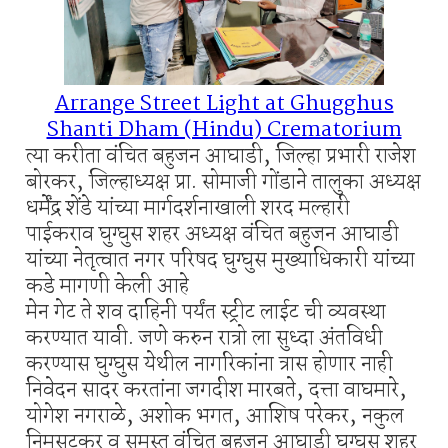
Arrange Street Light at Ghugghus
Shanti Dham (Hindu) Crematorium
त्या करीता वंचित बहुजन आघाडी, जिल्हा प्रभारी राजेश
बोरकर, जिल्हाध्यक्ष प्रा. सोमाजी गोंडाने तालुका अध्यक्ष
धर्मेंद्र शेंडे यांच्या मार्गदर्शनाखाली शरद मल्हारी
पाईकराव घुग्घुस शहर अध्यक्ष वंचित बहुजन आघाडी
यांच्या नेतृत्वात नगर परिषद घुग्घुस मुख्याधिकारी यांच्या
कडे मागणी केली आहे
मेन गेट ते शव दाहिनी पर्यंत स्ट्रीट लाईट ची व्यवस्था
करण्यात यावी. जणे करुन रात्रो ला सुध्दा अंतविधी
करण्यास घुग्घुस येथील नागरिकांना त्रास होणार नाही
निवेदन सादर करतांना जगदीश मारबते, दत्ता वाघमारे,
योगेश नगराळे, अशोक भगत, आशिष परेकर, नकुल
निमसटकर व समस्त वंचित बहुजन आघाडी घुग्घुस शहर