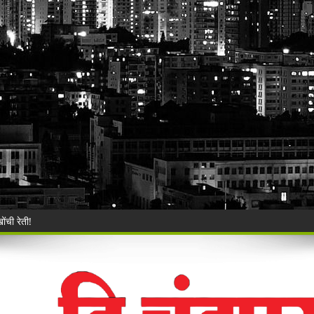
ंची रेती!
िश्वास याचे वर गुन्हा दाखल.
ी बेकायदेशीर ऑनलाइन लॉटरीविरोधात पोलिसांना निवेदन
Vijay Deen celebrated in Warora
 ३५ गोवंशांची सुटका; २२.३५ लाखांचा मुद्देमाल जप्त