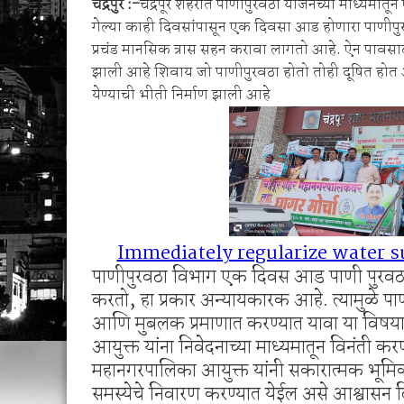
चंद्रपुर :-
चंद्रपूर शहरात पाणीपुरवठा योजनेच्या माध्यमात
बेड्या ठोकल्या
गेल्या काही दिवसांपासून एक दिवसा आड होणारा पाणीपुर
सिंदेवाही पोलिसांची धडक कारवाई; २५ अल्पवयीन व
प्रचंड मानसिक त्रास सहन करावा लागतो आहे. ऐन पावसाळ्य
झाली आहे शिवाय जो पाणीपुरवठा होतो तोही दूषित होत अ
येण्याची भीती निर्माण झाली आहे
Immediately regularize water s
पाणीपुरवठा विभाग एक दिवस आड पाणी पुरवठा
करतो, हा प्रकार अन्यायकारक आहे. त्यामुळे पा
आणि मुबलक प्रमाणात करण्यात यावा या विषयाअ
आयुक्त यांना निवेदनाच्या माध्यमातून विनंती कर
महानगरपालिका आयुक्त यांनी सकारात्मक भूमि
समस्येचे निवारण करण्यात येईल असे आश्वासन दिल