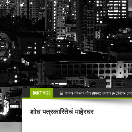
DON'T MISS
🚨 एकाच नंबरवर दोन हायवा; एकाच ई-टीपीवर लाखो
शेगाव पोलीस यांचा गर्भपात प्रकरणातील बोगस डॉ. व
शोध पत्रकारितेचं माहेरघर
मनसेच्या तालुका अध्यक्षा कल्पना पोतर्लावार यांन
वरोरा येथे कारगिल विजयदीन साजरा Kargil 
🚨 धडाकेबाज कारवाई! LCBच्या थरारक पाठलागानंतर