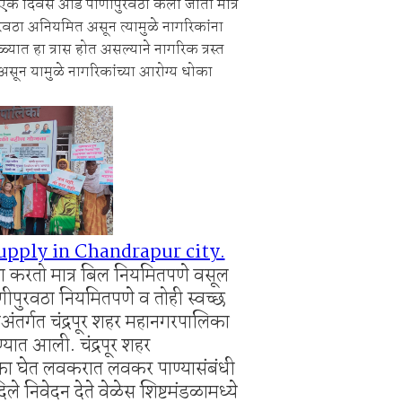
ून एक दिवस आड पाणीपुरवठा केला जातो मात्र
वठा अनियमित असून त्यामुळे नागरिकांना
ाहनचालक ताब्यात, पालकांना समज देऊन वाहने सुपूर्द
ात हा त्रास होत असल्याने नागरिक त्रस्त
सून यामुळे नागरिकांच्या आरोग्य धोका
upply in Chandrapur city.
 करतो मात्र बिल नियमितपणे वसूल
णीपुरवठा नियमितपणे व तोही स्वच्छ
ंतर्गत चंद्रपूर शहर महानगरपालिका
ण्यात आली. चंद्रपूर शहर
का घेत लवकरात लवकर पाण्यासंबंधी
े निवेदन देते वेळेस शिष्टमंडळामध्ये