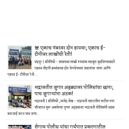
🚨 एकाच नंबरवर दोन हायवा; एकाच ई-
टीपीवर लाखोंची रेती!
चंद्रपूर | प्रतिनिधी:- शासनाचा लाखो रुपयांचा महसूल बुडविण्यासाठी
एकाच नोंदणी क्रमांकाचा दोन वेगवेगळ्या वाहनांवर वापर आणि
एकाच ई-टीपीवर रेती ...
भद्रावतीत जुगार अड्ड्यावर पोलिसांचा छापा;
पाच जुगाऱ्यांना अटक!
भद्रावती | प्रतिनिधी ,जावेद शेख:- भद्रावती शहरातील पाटील नगर
परिसरात सुरू असलेल्या जुगार अड्ड्यावर भद्रावती पोलिसांनी धडक
कारवाई करत पाच जणा...
शेगाव पोलीस यांचा गर्भपात प्रकरणातील