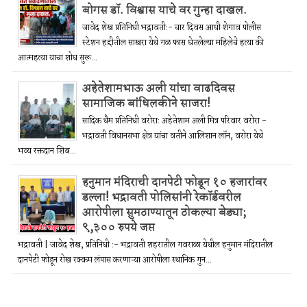
बोगस डॉ. विश्वास याचे वर गुन्हा दाखल.
जावेद शेख प्रतिनिधी भद्रावती:- चार दिवस आधी शेगाव पोलीस
स्टेशन हद्दीतील साखरा येथे गळ फास घेतलेल्या महिलेचे हत्या की
आत्महत्या याचा शोध सुरू...
अहेतेशामभाऊ अली यांचा वाढदिवस
सामाजिक बांधिलकीने साजरा!
सादिक थैम प्रतिनिधी वरोरा: अहेतेशाम अली मित्र परिवार वरोरा -
भद्रावती विधानसभा क्षेत्र यांचा वतीने आलिशान लॉन, वरोरा येथे
भव्य रक्तदान शिब...
हनुमान मंदिराची दानपेटी फोडून १० हजारांवर
डल्ला! भद्रावती पोलिसांनी रेकॉर्डवरील
आरोपीला सुमठाण्यातून ठोकल्या बेड्या;
९,३०० रुपये जप्त
भद्रावती | जावेद शेख, प्रतिनिधी :- भद्रावती शहरातील गवराळा येथील हनुमान मंदिरातील
दानपेटी फोडून रोख रक्कम लंपास करणाऱ्या आरोपीला स्थानिक गुन...