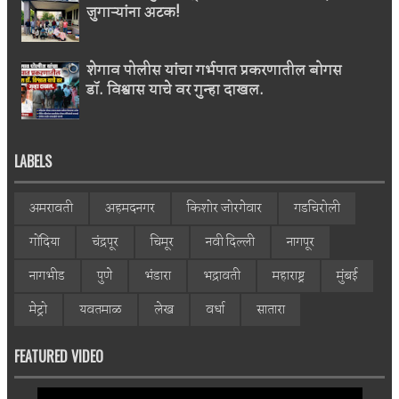
जुगाऱ्यांना अटक!
शेगाव पोलीस यांचा गर्भपात प्रकरणातील बोगस
डॉ. विश्वास याचे वर गुन्हा दाखल.
LABELS
अमरावती
अहमदनगर
किशोर जोरगेवार
गडचिरोली
गोंदिया
चंद्रपूर
चिमूर
नवी दिल्ली
नागपूर
नागभीड
पुणे
भंडारा
भद्रावती
महाराष्ट्र
मुंबई
मेट्रो
यवतमाळ
लेख
वर्धा
सातारा
FEATURED VIDEO