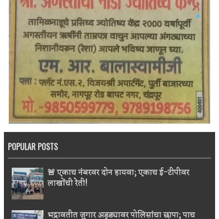
POPULAR POSTS
🚨 एकाच नंबरवर दोन हायवा; एकाच ई-टीपीवर
लाखोंची रेती!
भद्रावतीत जुगार अड्ड्यावर पोलिसांचा छापा; पाच