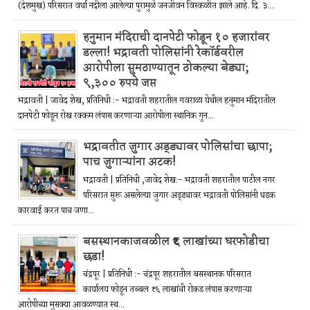
(देशमुख) परिसरात वर्धा नदीला आलेल्या पुरामुळे जनजीवन विस्कळीत झाले आहे. दि. ३...
हनुमान मंदिराची दानपेटी फोडून १० हजारांवर
डल्ला! भद्रावती पोलिसांनी रेकॉर्डवरील
आरोपीला सुमठाण्यातून ठोकल्या बेड्या;
९,३०० रुपये जप्त
भद्रावती | जावेद शेख, प्रतिनिधी :- भद्रावती शहरातील गवराळा येथील हनुमान मंदिरातील
दानपेटी फोडून रोख रक्कम लंपास करणाऱ्या आरोपीला स्थानिक गुन...
भद्रावतीत जुगार अड्ड्यावर पोलिसांचा छापा;
पाच जुगाऱ्यांना अटक!
भद्रावती | प्रतिनिधी ,जावेद शेख:- भद्रावती शहरातील पाटील नगर
परिसरात सुरू असलेल्या जुगार अड्ड्यावर भद्रावती पोलिसांनी धडक
कारवाई करत पाच जणा...
बसस्थानकाजवळील ₹६ लाखांच्या घरफोडीचा
छडा!
चंद्रपूर | प्रतिनिधी :- चंद्रपूर शहरातील बसस्थानक परिसरात
कार्यालय फोडून तब्बल ₹६ लाखांची रोकड लंपास करणाऱ्या
आरोपीच्या मुसक्या आवळण्यात स्थ...