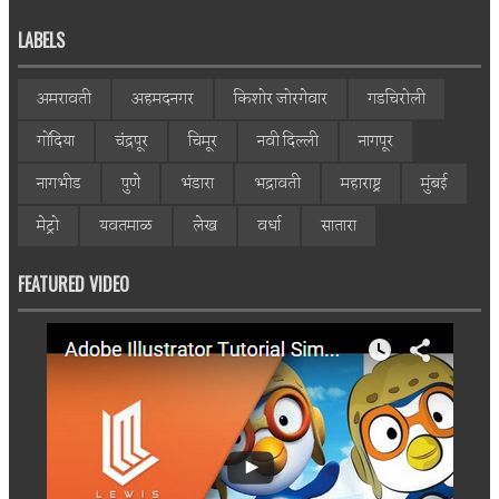
LABELS
अमरावती
अहमदनगर
किशोर जोरगेवार
गडचिरोली
गोंदिया
चंद्रपूर
चिमूर
नवी दिल्ली
नागपूर
नागभीड
पुणे
भंडारा
भद्रावती
महाराष्ट्र
मुंबई
मेट्रो
यवतमाळ
लेख
वर्धा
सातारा
FEATURED VIDEO