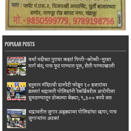
POPULAR POSTS
वर्धा नदीच्या पुराचा कहर! पिपरी–कोच्ची–मुरसा
मार्ग बंद; पाच फूट पाण्यात पूल, शेती पाण्याखाली
हनुमान मंदिराची दानपेटी फोडून १० हजारांवर
डल्ला! भद्रावती पोलिसांनी रेकॉर्डवरील आरोपीला
सुमठाण्यातून ठोकल्या बेड्या; ९,३०० रुपये जप्त
भद्रावतीत जुगार अड्ड्यावर पोलिसांचा छापा; पाच
जुगाऱ्यांना अटक!