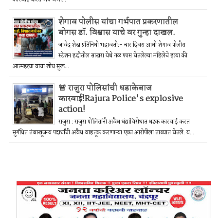
शेगाव पोलीस यांचा गर्भपात प्रकरणातील
बोगस डॉ. विश्वास याचे वर गुन्हा दाखल.
जावेद शेख प्रतिनिधी भद्रावती:- चार दिवस आधी शेगाव पोलीस
स्टेशन हद्दीतील साखरा येथे गळ फास घेतलेल्या महिलेचे हत्या की
आत्महत्या याचा शोध सुरू...
🚨 राजुरा पोलिसांची धडाकेबाज
कारवाई!Rajura Police's explosive
action!
राजुरा : राजुरा पोलिसांनी अवैध धंद्यांविरोधात धडक कारवाई करत
सुगंधित तंबाखूजन्य पदार्थांची अवैध वाहतूक करणाऱ्या एका आरोपीला ताब्यात घेतले. य...