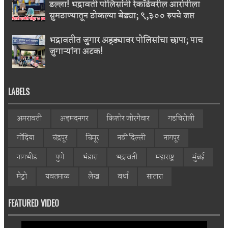
डल्ला! भद्रावती पोलिसांनी रेकॉर्डवरील आरोपीला
सुमठाण्यातून ठोकल्या बेड्या; ९,३०० रुपये जप्त
भद्रावतीत जुगार अड्ड्यावर पोलिसांचा छापा; पाच
जुगाऱ्यांना अटक!
LABELS
अमरावती
अहमदनगर
किशोर जोरगेवार
गडचिरोली
गोंदिया
चंद्रपूर
चिमूर
नवी दिल्ली
नागपूर
नागभीड
पुणे
भंडारा
भद्रावती
महाराष्ट्र
मुंबई
मेट्रो
यवतमाळ
लेख
वर्धा
सातारा
FEATURED VIDEO