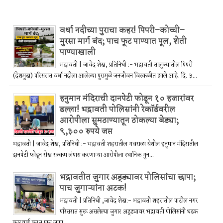
वर्धा नदीच्या पुराचा कहर! पिपरी–कोच्ची–
मुरसा मार्ग बंद; पाच फूट पाण्यात पूल, शेती
पाण्याखाली
भद्रावती | जावेद शेख, प्रतिनिधी :- भद्रावती तालुक्यातील पिपरी
(देशमुख) परिसरात वर्धा नदीला आलेल्या पुरामुळे जनजीवन विस्कळीत झाले आहे. दि. ३...
हनुमान मंदिराची दानपेटी फोडून १० हजारांवर
डल्ला! भद्रावती पोलिसांनी रेकॉर्डवरील
आरोपीला सुमठाण्यातून ठोकल्या बेड्या;
९,३०० रुपये जप्त
भद्रावती | जावेद शेख, प्रतिनिधी :- भद्रावती शहरातील गवराळा येथील हनुमान मंदिरातील
दानपेटी फोडून रोख रक्कम लंपास करणाऱ्या आरोपीला स्थानिक गुन...
भद्रावतीत जुगार अड्ड्यावर पोलिसांचा छापा;
पाच जुगाऱ्यांना अटक!
भद्रावती | प्रतिनिधी ,जावेद शेख:- भद्रावती शहरातील पाटील नगर
परिसरात सुरू असलेल्या जुगार अड्ड्यावर भद्रावती पोलिसांनी धडक
कारवाई करत पाच जणा...