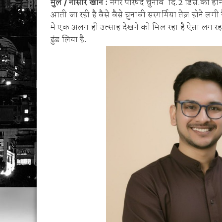
मुल / नासीर खान :
नगर परिषद चुनाव दि.2 डिसें.को होने 
1 व 2 ऑगस्ट रोजी जिल्हास्तरीय कनिष्ठ गट अथलेट
आती जा रही है वैसे वैसे चुनावी सरगर्मिया तेज़ होने लग
शेगाव पोलीस यांचा गर्भपात प्रकरणातील बोगस डॉ. व
मे एक अलग ही उत्साह देखने को मिल रहा है ऐसा लग रह
ढुंड लिया है.