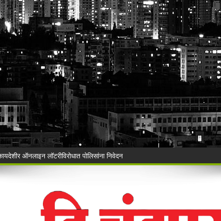
ी बेकायदेशीर ऑनलाइन लॉटरीविरोधात पोलिसांना निवेदन
Vijay Deen celebrated in Warora
 ३५ गोवंशांची सुटका; २२.३५ लाखांचा मुद्देमाल जप्त
ंचा वृक्षसंवर्धनाचा प्रेरणादायी संकल्प
ुगाऱ्यांना अटक!