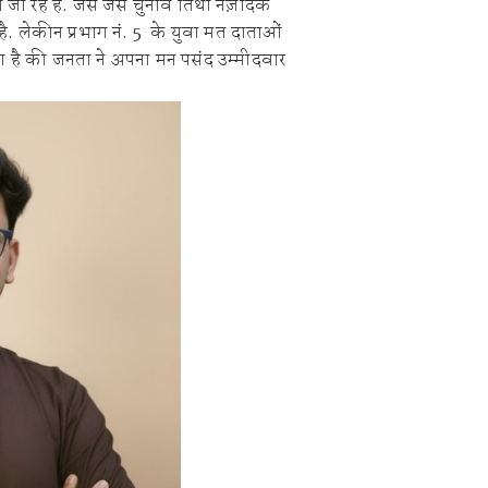
जा रहे हैं. जैसे जैसे चुनाव तिथी नज़दिक
िक्स स्पर्धा 2026.
ी है. लेकीन प्रभाग नं. 5 के युवा मत दाताओं
िश्वास याचे वर गुन्हा दाखल.
ा है की जनता ने अपना मन पसंद उम्मीदवार