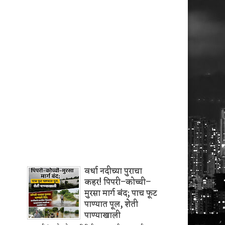
वर्धा नदीच्या पुराचा
कहर! पिपरी–कोच्ची–
मुरसा मार्ग बंद; पाच फूट
पाण्यात पूल, शेती
पाण्याखाली