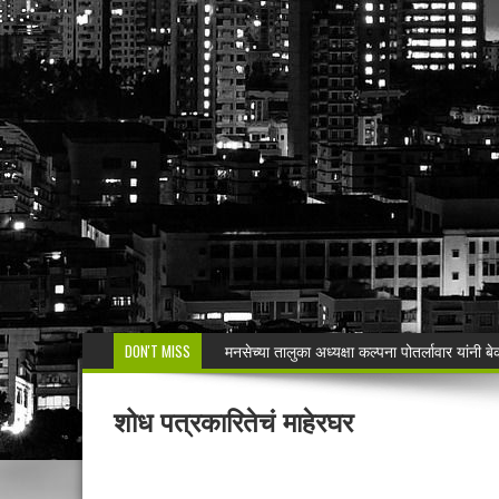
DON'T MISS
मनसेच्या तालुका अध्यक्षा कल्पना पोतर्लावार यांन
वरोरा येथे कारगिल विजयदीन साजरा Kargil 
शोध पत्रकारितेचं माहेरघर
🚨 धडाकेबाज कारवाई! LCBच्या थरारक पाठलागानंतर
वाढदिवसाचा आनंद हिरवाईला अर्पण; रुपेश कुतरमारे या
भद्रावतीत जुगार अड्ड्यावर पोलिसांचा छापा; पाच ज