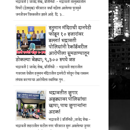
भद्रावती | जावेद शेख, प्रतिनिधी :- भद्रावती तालुक्यातील
पिपरी (देशमुख) परिसरात वर्धा नदीला आलेल्या पुरामुळे
जनजीवन विस्कळीत झाले आहे. दि. ३...
हनुमान मंदिराची दानपेटी
फोडून १० हजारांवर
डल्ला! भद्रावती
पोलिसांनी रेकॉर्डवरील
आरोपीला सुमठाण्यातून
ठोकल्या बेड्या; ९,३०० रुपये जप्त
भद्रावती | जावेद शेख, प्रतिनिधी :- भद्रावती शहरातील
गवराळा येथील हनुमान मंदिरातील दानपेटी फोडून रोख रक्कम
लंपास करणाऱ्या आरोपीला स्थानिक गुन...
भद्रावतीत जुगार
अड्ड्यावर पोलिसांचा
छापा; पाच जुगाऱ्यांना
अटक!
भद्रावती | प्रतिनिधी ,जावेद शेख:-
भद्रावती शहरातील पाटील नगर परिसरात सुरू असलेल्या जुगार