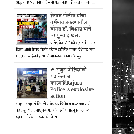
अड्ड्यावर भद्रावती पोलिसांनी धडक कारवाई करत पाच जणा...
शेगाव पोलीस यांचा
गर्भपात प्रकरणातील
बोगस डॉ. विश्वास याचे
वर गुन्हा दाखल.
जावेद शेख प्रतिनिधी भद्रावती:- चार
दिवस आधी शेगाव पोलीस स्टेशन हद्दीतील साखरा येथे गळ फास
घेतलेल्या महिलेचे हत्या की आत्महत्या याचा शोध सुरू...
🚨 राजुरा पोलिसांची
धडाकेबाज
कारवाई!Rajura
Police's explosive
action!
राजुरा : राजुरा पोलिसांनी अवैध धंद्यांविरोधात धडक कारवाई
करत सुगंधित तंबाखूजन्य पदार्थांची अवैध वाहतूक करणाऱ्या
एका आरोपीला ताब्यात घेतले. य...