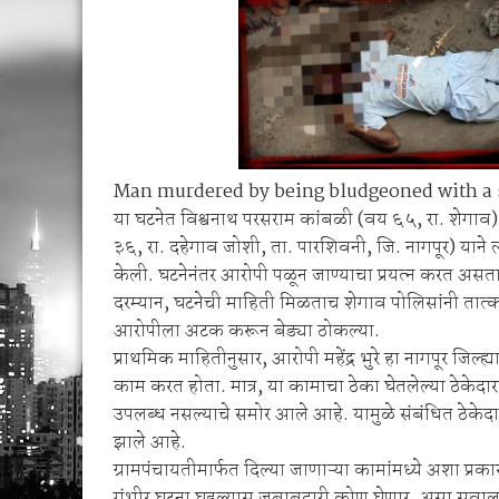
Man murdered by being bludgeoned with a st
या घटनेत विश्वनाथ परसराम कांबळी (वय ६५, रा. शेगाव) यां
३६, रा. दहेगाव जोशी, ता. पारशिवनी, जि. नागपूर) याने त
केली. घटनेनंतर आरोपी पळून जाण्याचा प्रयत्न करत असता
दरम्यान, घटनेची माहिती मिळताच शेगाव पोलिसांनी ता
आरोपीला अटक करून बेड्या ठोकल्या.
प्राथमिक माहितीनुसार, आरोपी महेंद्र भुरे हा नागपूर जिल
काम करत होता. मात्र, या कामाचा ठेका घेतलेल्या ठेकेद
उपलब्ध नसल्याचे समोर आले आहे. यामुळे संबंधित ठेकेदाराच
झाले आहे.
ग्रामपंचायतीमार्फत दिल्या जाणाऱ्या कामांमध्ये अशा प्
गंभीर घटना घडल्यास जबाबदारी कोण घेणार, असा सवाल