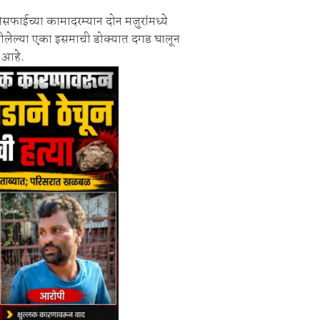
ंची रेती!
ाईच्या कामादरम्यान दोन मजुरांमध्ये
िश्वास याचे वर गुन्हा दाखल.
गेलेल्या एका इसमाची डोक्यात दगड घालून
 आहे.