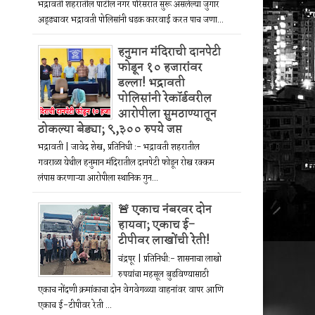
भद्रावती शहरातील पाटील नगर परिसरात सुरू असलेल्या जुगार
अड्ड्यावर भद्रावती पोलिसांनी धडक कारवाई करत पाच जणा...
हनुमान मंदिराची दानपेटी
फोडून १० हजारांवर
डल्ला! भद्रावती
पोलिसांनी रेकॉर्डवरील
आरोपीला सुमठाण्यातून
ठोकल्या बेड्या; ९,३०० रुपये जप्त
भद्रावती | जावेद शेख, प्रतिनिधी :- भद्रावती शहरातील
गवराळा येथील हनुमान मंदिरातील दानपेटी फोडून रोख रक्कम
लंपास करणाऱ्या आरोपीला स्थानिक गुन...
🚨 एकाच नंबरवर दोन
हायवा; एकाच ई-
टीपीवर लाखोंची रेती!
चंद्रपूर | प्रतिनिधी:- शासनाचा लाखो
रुपयांचा महसूल बुडविण्यासाठी
एकाच नोंदणी क्रमांकाचा दोन वेगवेगळ्या वाहनांवर वापर आणि
एकाच ई-टीपीवर रेती ...