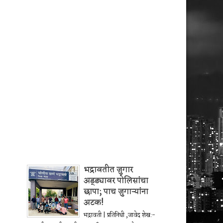
भद्रावतीत जुगार
अड्ड्यावर पोलिसांचा
छापा; पाच जुगाऱ्यांना
अटक!
भद्रावती | प्रतिनिधी ,जावेद शेख:-