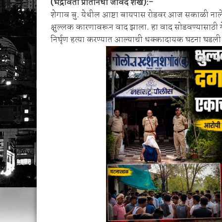
(भद्रावती प्रतिनिधी जावेद शेख):-
🚨 एकाच नंबरवर दोन हायवा; एकाच ई-टीपीवर लाखो
शेगाव बु. येथील आष्टा बायपास रोडवर आज सकाळी नालेसफ
शेगाव पोलीस यांचा गर्भपात प्रकरणातील बोगस डॉ. व
क्षुल्लक कारणावरून वाद झाला. हा वाद सोडवण्यासाठी 
निर्घृण हत्या करण्यात आल्याची धक्कादायक घटना घडली