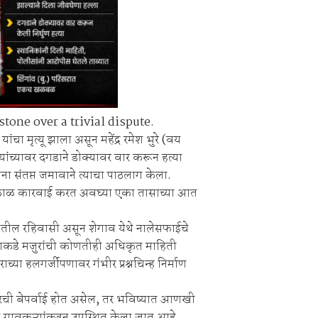
one over a trivial dispute.
चा मृत्यू झाला असून महेंद्र रमेश भुरे (वय
्यांच्यावर दगडाने डोक्यावर वार करून हत्या
ना संतप्त जमावाने त्याचा पाठलाग केला.
त्काळ कारवाई करत अवघ्या एका तासाच्या आत
्ह्यातील रहिवासी असून शेगाव येथे नालेसफाईचे
ाराकडे मजुरांची कोणतीही अधिकृत माहिती
्या हलगर्जीपणावर गंभीर प्रश्नचिन्ह निर्माण
रकारची बेपर्वाई होत असेल, तर भविष्यात आणखी
 गावकऱ्यांकडून उपस्थित केला जात आहे.