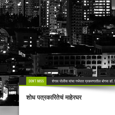
DON'T MISS
मनसेच्या तालुका अध्यक्षा कल्पना पोतर्लावार यांन
वरोरा येथे कारगिल विजयदीन साजरा Kargil 
शोध पत्रकारितेचं माहेरघर
🚨 धडाकेबाज कारवाई! LCBच्या थरारक पाठलागानंतर
वाढदिवसाचा आनंद हिरवाईला अर्पण; रुपेश कुतरमारे या
भद्रावतीत जुगार अड्ड्यावर पोलिसांचा छापा; पाच ज