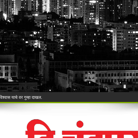
ी बेकायदेशीर ऑनलाइन लॉटरीविरोधात पोलिसांना निवेदन
Vijay Deen celebrated in Warora
 ३५ गोवंशांची सुटका; २२.३५ लाखांचा मुद्देमाल जप्त
ंचा वृक्षसंवर्धनाचा प्रेरणादायी संकल्प
ुगाऱ्यांना अटक!