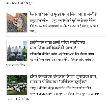
आत्महत्या याचा शोध सुरू...
रेल्वेच्या धडकेत पुन्हा एका बिबट्याचा बळी?
राजुरा(प्रतिनिधी)- राजुरा वनपरिक्षेत्राचे मूर्ती वनक्षेत्रातून गेलेल्या
दक्षिण मध्य रेल्वे बल्हारशाह काजीपेट डाऊन लाईनवर 152/26 या
क्रमां...
अहेतेशामभाऊ अली यांचा वाढदिवस
सामाजिक बांधिलकीने साजरा!
सादिक थैम प्रतिनिधी वरोरा: अहेतेशाम अली मित्र परिवार वरोरा -
भद्रावती विधानसभा क्षेत्र यांचा वतीने आलिशान लॉन, वरोरा येथे
भव्य रक्तदान शिब...
टॉवर टेकडीच्या जंगलात रंगला जुगाराचा डाव;
रामनगर पोलिसांचा ‘सर्जिकल स्ट्राईक’!
चंद्रपूर | प्रतिनिधी चंद्रपूर शहरातील टॉवर टेकडी परिसरातील
जंगलात झाडाझुडपांच्या आड सुरू असलेल्या मोठ्या जुगार अड्ड्यावर
रामनगर पोलिसांनी धड...