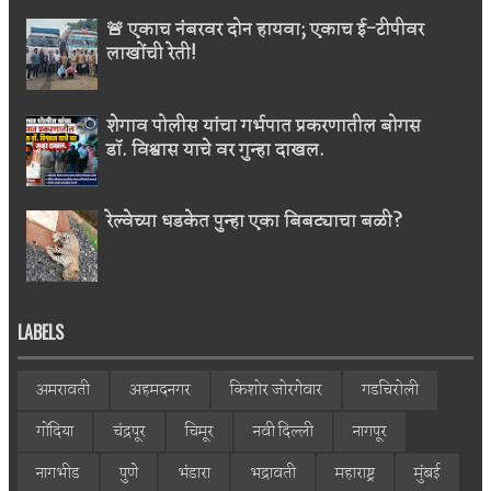
🚨 एकाच नंबरवर दोन हायवा; एकाच ई-टीपीवर
लाखोंची रेती!
शेगाव पोलीस यांचा गर्भपात प्रकरणातील बोगस
डॉ. विश्वास याचे वर गुन्हा दाखल.
रेल्वेच्या धडकेत पुन्हा एका बिबट्याचा बळी?
LABELS
अमरावती
अहमदनगर
किशोर जोरगेवार
गडचिरोली
गोंदिया
चंद्रपूर
चिमूर
नवी दिल्ली
नागपूर
नागभीड
पुणे
भंडारा
भद्रावती
महाराष्ट्र
मुंबई