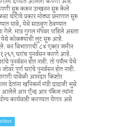
िभागाला देण्यात आलेली कंपणी आहे.
कंपणी सुरु करुन उत्खनन सुरु केले
ा चोरीचे प्रकार मोठ्या प्रमाणात सुरु
्यात यावे, येथे साठवूण ठेवण्यात
गेले. मात्र गुगल मॅपवर पाहिले असता
 येथे कोळश्याची लुट सुरु आहे.
ेधले. वन विभाागाची ८४ एक्टर जमीन
 १२६९ घरांच पुनर्वसन करणे आहे.
ंचे पुनर्वसन होत नाही. तो पर्यंत्न येथे
जोवर पुर्ण घरांचे पुनर्वसन होत नाही.
शी मागणी यावेळी आमदार किशोर
्तर देतांना खनिकर्म मंत्री दादाजी भुसे
त आलेले आर एँन्ड आर पॅकेज त्यांना
ोग्य कार्यवाही करण्यात येणार असे
itter
Share on Whatsapp