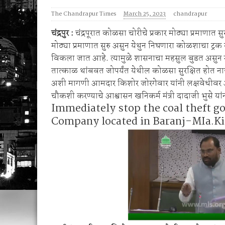
1 व 2 ऑगस्ट रोजी जिल्हास्तरीय कनिष्ठ गट अथलेट
The Chandrapur Times
March 25, 2023
chandrapur
शेगाव पोलीस यांचा गर्भपात प्रकरणातील बोगस डॉ. व
चंद्रपुर :
चंद्रपूरात कोळसा चोरीचे प्रकार मोठ्या प्रमाणात सु
मोठ्या प्रमाणात सुरु असुन येथुन निघणारा कोळशाचा ट्रक
विकला जात आहे. त्यामुळे शासनाचा महसुल बुडत असुन गु
तात्काळ थांबवत जोपर्यंत येथील कोळसा सुरक्षित होत ना
अशी मागणी आमदार किशोर जोरगेवार यांनी लक्षवेधीवर
चौकशी करण्याचे आश्वासन खनिकर्म मंत्री दादाजी भुसे यां
Immediately stop the coal theft g
Company located in Baranj-MIa.K