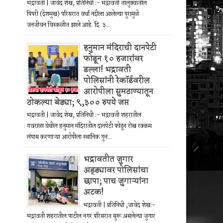
भद्रावती | जावेद शेख, प्रतिनिधी :- भद्रावती तालुक्यातील
पिपरी (देशमुख) परिसरात वर्धा नदीला आलेल्या पुरामुळे
जनजीवन विस्कळीत झाले आहे. दि. ३...
हनुमान मंदिराची दानपेटी
फोडून १० हजारांवर
डल्ला! भद्रावती
पोलिसांनी रेकॉर्डवरील
आरोपीला सुमठाण्यातून
ठोकल्या बेड्या; ९,३०० रुपये जप्त
भद्रावती | जावेद शेख, प्रतिनिधी :- भद्रावती शहरातील
गवराळा येथील हनुमान मंदिरातील दानपेटी फोडून रोख रक्कम
लंपास करणाऱ्या आरोपीला स्थानिक गुन...
भद्रावतीत जुगार
अड्ड्यावर पोलिसांचा
छापा; पाच जुगाऱ्यांना
अटक!
भद्रावती | प्रतिनिधी ,जावेद शेख:-
भद्रावती शहरातील पाटील नगर परिसरात सुरू असलेल्या जुगार