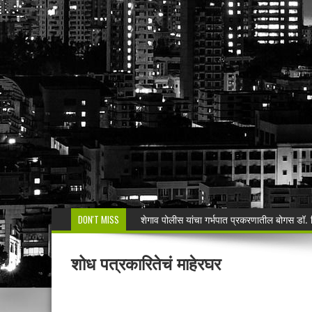
DON'T MISS
मनसेच्या तालुका अध्यक्षा कल्पना पोतर्लावार यांन
वरोरा येथे कारगिल विजयदीन साजरा Kargil 
शोध पत्रकारितेचं माहेरघर
🚨 धडाकेबाज कारवाई! LCBच्या थरारक पाठलागानंतर
वाढदिवसाचा आनंद हिरवाईला अर्पण; रुपेश कुतरमारे या
भद्रावतीत जुगार अड्ड्यावर पोलिसांचा छापा; पाच ज