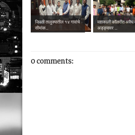
जिवती तालुक्यातील १४ गावांचे
महाकाली कॉलरीत अवैध 
सीमांक...
अड्ड्यावर ...
0 comments: