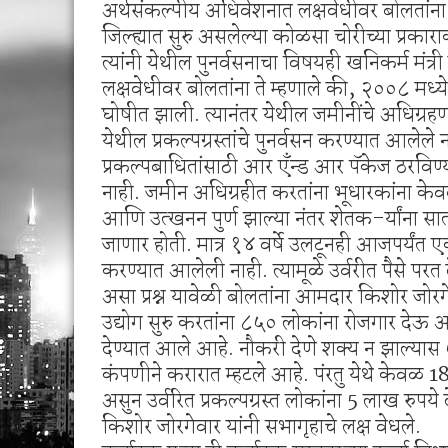
अर्थसंकल्पीय अधिवेशनात लक्षवेधीवर बोलतांना 
जिल्ह्यात सुरु असलेल्या कोळसा चोरीच्या प्रकार
त्यांनी येथील पुनर्वसनाचा विषयही खनिकर्म मंत्र
लक्षवेधीवर बोलतांना ते म्हणाले की, २००८ मध्
घोषीत झाली. त्यानंतर येथील जमीनींचे अधिग्रहण
येथील प्रकल्पग्रस्तांचे पुनर्वसन करण्यात आलेले
प्रकल्पबाधितांसाठी आर एँन्ड आर पॅकेज ठरविण्य
नाही. जमीन अधिग्रहीत करतांना भूधारकांना के
आणि उत्खनन पुर्ण झाल्या नंतर शेतक-र्यांना सा
जाणार होती. मात्र १४ वर्षे उलटूनही आजपर्यंत 
करण्यात आलेली नाही. त्यामूळे उर्वरीत पैसे 
असा प्रश्न यावेळी बोलतांना आमदार किशोर जोरगे
उद्योग सुरु करतांना ८५० लोकांना रोजगार देऊ 
देण्यात आले आहे. नौकरी देणे शक्य न झाल्यास ५
कंपणीने करारात म्हटले आहे. पंरतु येथे केवळ 
असुन उर्वरित प्रकल्पग्रस्त लोकांना 5 लाख रुप
किशोर जोरगेवार यांनी सभागृहाचे लक्ष वेधले.