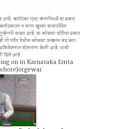
िक्स स्पर्धा 2026.
िश्वास याचे वर गुन्हा दाखल.
रु आहे. कर्नाटका एम्टा कंपणीमध्ये हा प्रकार
 कर्नाटकाला न जाता खुल्या बाजारपेठेत
न्हेगारी वाढत आहे. हा कोळसा चोरीचा प्रकार
ही तो पर्यंत येथील कोळसा उत्खनन बंद करा.
 अधिवेशनात बोलतांना केली आहे. याची
नी दिले आहे.
oing on in Karnataka Emta
ishoreJorgewar