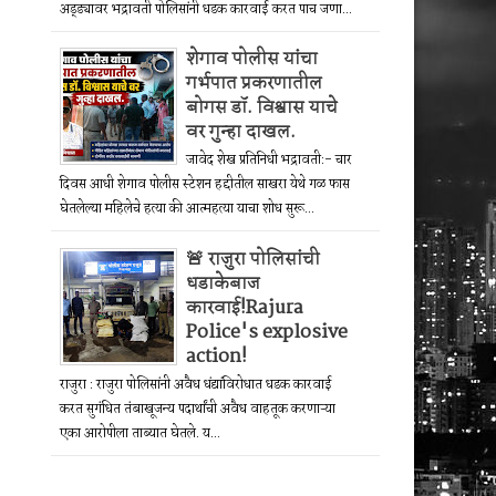
अड्ड्यावर भद्रावती पोलिसांनी धडक कारवाई करत पाच जणा...
शेगाव पोलीस यांचा
गर्भपात प्रकरणातील
बोगस डॉ. विश्वास याचे
वर गुन्हा दाखल.
जावेद शेख प्रतिनिधी भद्रावती:- चार
दिवस आधी शेगाव पोलीस स्टेशन हद्दीतील साखरा येथे गळ फास
घेतलेल्या महिलेचे हत्या की आत्महत्या याचा शोध सुरू...
🚨 राजुरा पोलिसांची
धडाकेबाज
कारवाई!Rajura
Police's explosive
action!
राजुरा : राजुरा पोलिसांनी अवैध धंद्यांविरोधात धडक कारवाई
करत सुगंधित तंबाखूजन्य पदार्थांची अवैध वाहतूक करणाऱ्या
एका आरोपीला ताब्यात घेतले. य...