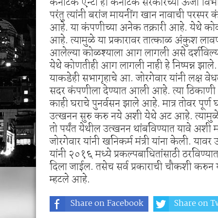
कर्नाटक एन्टा ही कर्नाटक सरकारच्या ऊर्जा व
परंतु त्यांनी बरांज मायनींग खान नावाची परस्पर 
आहे. या कंपणीच्या अनेक तक्रारी आहे. येथे कोळस
आहे. त्यामुळे या प्रकारावर तात्काळ अंकुश लावण
आलेल्या कोळश्याला आग लागली असे दर्शविल्या 
येथे कोणतीही आग लागली नाही हे निष्पन्न झाले.
याकडेही सभागृहाचे आ. जोरगेवार यांनी लक्ष व
सदर कंपणीला देण्यात आली आहे. त्या ठिकाणी
काही घराचे पुनर्वसन झाले आहे. मात्र तोवर पूर्ण घरा
उत्खनन सुरु करु नये अशी येथे अट आहे. त्यामुळे 
तो पर्यंत येथील उत्खनन थांबविण्यात यावे अ
जोरगेवार यांनी खनिकर्म मंत्री यांना केली. यावर उत
यांनी २०१६ मध्ये प्रकल्पबाधितांसाठी ठरविण्या
दिला जाईल. तसेच सर्व प्रकाराची चौकशी करुन य
म्हटले आहे.
Share on Facebook
Share on Tw