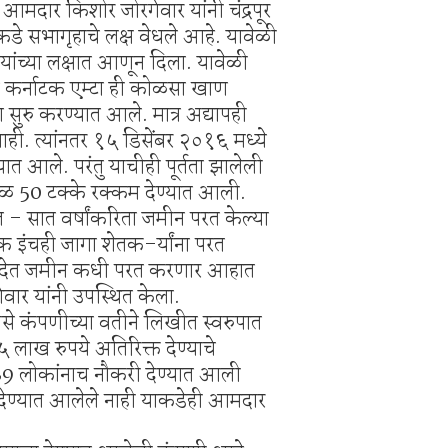
आमदार किशोर जोरगेवार यांनी चंद्रपूर
ाकडे सभागृहाचे लक्ष वेधले आहे. यावेळी
ी यांच्या लक्षात आणून दिला. यावेळी
ये कर्नाटक एम्टा ही कोळसा खाण
 सुरु करण्यात आले. मात्र अद्यापही
 नाही. त्यांनतर १५ डिसेंबर २०१६ मध्ये
ात आले. परंतु याचीही पूर्तता झालेली
वळ 50 टक्के रक्कम देण्यात आली.
त - सात वर्षांकरिता जमीन परत केल्या
एक इंचही जागा शेतक-र्यांना परत
परत देत जमीन कधी परत करणार आहात
वार यांनी उपस्थित केला.
असे कंपणीच्या वतीने लिखीत स्वरुपात
 लाख रुपये अतिरिक्त देण्याचे
189 लोकांनाच नौकरी देण्यात आली
ये देण्यात आलेले नाही याकडेही आमदार