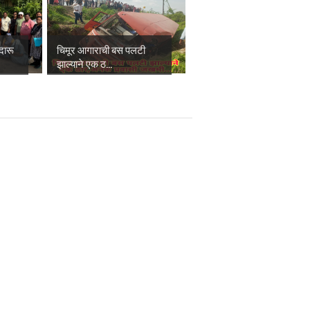
दारू
चिमूर आगाराची बस पलटी
झाल्याने एक ठ...