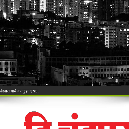
ी बेकायदेशीर ऑनलाइन लॉटरीविरोधात पोलिसांना निवेदन
Vijay Deen celebrated in Warora
 ३५ गोवंशांची सुटका; २२.३५ लाखांचा मुद्देमाल जप्त
ंचा वृक्षसंवर्धनाचा प्रेरणादायी संकल्प
ुगाऱ्यांना अटक!