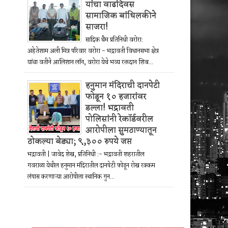
यांचा वाढदिवस
सामाजिक बांधिलकीने
साजरा!
सादिक थैम प्रतिनिधी वरोरा:
अहेतेशाम अली मित्र परिवार वरोरा - भद्रावती विधानसभा क्षेत्र
यांचा वतीने आलिशान लॉन, वरोरा येथे भव्य रक्तदान शिब...
हनुमान मंदिराची दानपेटी
फोडून १० हजारांवर
डल्ला! भद्रावती
पोलिसांनी रेकॉर्डवरील
आरोपीला सुमठाण्यातून
ठोकल्या बेड्या; ९,३०० रुपये जप्त
भद्रावती | जावेद शेख, प्रतिनिधी :- भद्रावती शहरातील
गवराळा येथील हनुमान मंदिरातील दानपेटी फोडून रोख रक्कम
लंपास करणाऱ्या आरोपीला स्थानिक गुन...