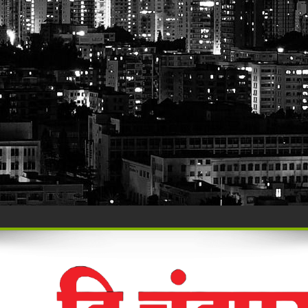
र पोलिसांचा ‘सर्जिकल स्ट्राईक’!
ार्थी अडचणीतग्राहक पंचायत महाराष्ट्र, सिंदेवाही कडे तक्रारींचा व ओघ
ाहनचालक ताब्यात, पालकांना समज देऊन वाहने सुपूर्द
ंची रेती!
िश्वास याचे वर गुन्हा दाखल.