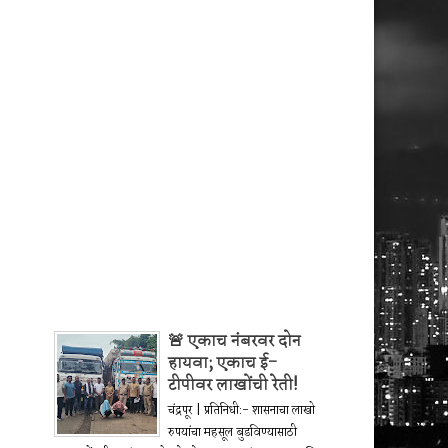
🚨 एकाच नंबरवर दोन
हायवा; एकाच ई-
टीपीवर लाखोंची रेती!
चंद्रपूर | प्रतिनिधी:- शासनाचा लाखो
रुपयांचा महसूल बुडविण्यासाठी