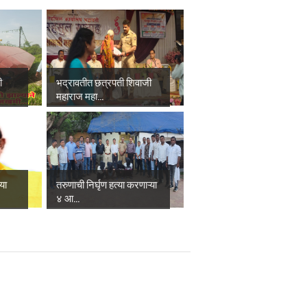
ी
भद्रावतीत छत्रपती शिवाजी
महाराज महा...
्या
तरुणाची निर्घृण हत्या करणाऱ्या
४ आ...