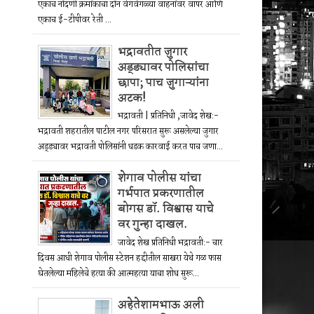
एकाच नोंदणी क्रमांकाचा दोन वेगवेगळ्या वाहनांवर वापर आणि
एकाच ई-टीपीवर रेती ...
भद्रावतीत जुगार
अड्ड्यावर पोलिसांचा
छापा; पाच जुगाऱ्यांना
अटक!
भद्रावती | प्रतिनिधी ,जावेद शेख:-
भद्रावती शहरातील पाटील नगर परिसरात सुरू असलेल्या जुगार
अड्ड्यावर भद्रावती पोलिसांनी धडक कारवाई करत पाच जणा...
शेगाव पोलीस यांचा
गर्भपात प्रकरणातील
बोगस डॉ. विश्वास याचे
वर गुन्हा दाखल.
जावेद शेख प्रतिनिधी भद्रावती:- चार
दिवस आधी शेगाव पोलीस स्टेशन हद्दीतील साखरा येथे गळ फास
घेतलेल्या महिलेचे हत्या की आत्महत्या याचा शोध सुरू...
अहेतेशामभाऊ अली