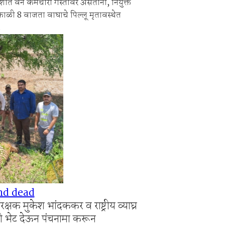
ेशात वन कर्मचारी गस्तीवर असताना, नियुक्त
काळी 8 वाजता वाघाचे पिल्लू मृतावस्थेत
.
nd dead
्षक मुकेश भांदककर व राष्ट्रीय व्याघ्र
्थळी भेट देऊन पंचनामा करून