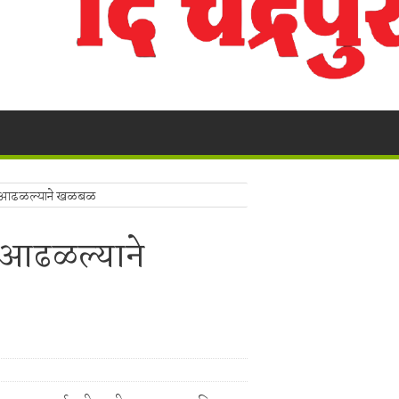
ी बेकायदेशीर ऑनलाइन लॉटरीविरोधात पोलिसांना निवेदन
Vijay Deen celebrated in Warora
 ३५ गोवंशांची सुटका; २२.३५ लाखांचा मुद्देमाल जप्त
ंचा वृक्षसंवर्धनाचा प्रेरणादायी संकल्प
ुगाऱ्यांना अटक!
a Police's explosive action!
! भद्रावती पोलिसांनी रेकॉर्डवरील आरोपीला सुमठाण्यातून ठोकल्या बेड्या; ९,३००
्थेत आढळल्याने खळबळ
लंबित सौंदर्यीकरणाच्या कामावरून पुन्हा वाद
त आढळल्याने
 बंद; पाच फूट पाण्यात पूल, शेती पाण्याखाली
ालयाच्या ग्रामीण कोट्यातून प्रवेश; सर्वोच्च न्यायालयाचा ऐतिहासिक निर्णय.
ा,शेतकऱ्याचे नुकसान.
ाखांची विदेशी दारू व स्विफ्ट कार जप्त, चालक पसार