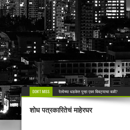
DON'T MISS
टॉवर टेकडीच्या जंगलात रंगला जुगाराचा डाव; रामनग
रेशनमधील गव्हाऐवजी मका; दळून मिळत नसल्याने लाभ
शोध पत्रकारितेचं माहेरघर
सिंदेवाही पोलिसांची धडक कारवाई; २५ अल्पवयीन व
🚨 एकाच नंबरवर दोन हायवा; एकाच ई-टीपीवर लाखो
शेगाव पोलीस यांचा गर्भपात प्रकरणातील बोगस डॉ. व