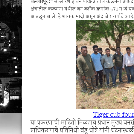
बल्लारपूर :-
बल्लारशाह वन परिक्षेत्रातील कळमना उपप्रद
रेल्वेच्या धडकेत पुन्हा एका बिबट्याचा बळी?
क्षेत्रातील कळमना येथील वन ब्लॉक क्रमांक 571 मध्ये स
आढळून आले. हे शावक मादी असून अंदाजे 1 वर्षाचे आहे
Tiger cub fou
या प्रकरणाची माहिती मिळताच प्रधान मुख्य वनसंरक
प्राधिकरणाचे प्रतिनिधी बंडू धोत्रे यांनी घटनास