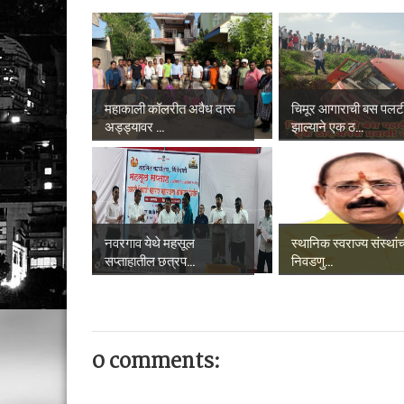
महाकाली कॉलरीत अवैध दारू
चिमूर आगाराची बस पलट
अड्ड्यावर ...
झाल्याने एक ठ...
नवरगाव येथे महसूल
स्थानिक स्वराज्य संस्थांच
सप्ताहातील छत्रप...
निवडणु...
0 comments: