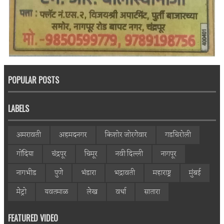
POPULAR POSTS
LABELS
अमरावती
अहमदनगर
किशोर जोरगेवार
गडचिरोली
गोंदिया
चंद्रपूर
चिमूर
नवी दिल्ली
नागपूर
नागभीड
पुणे
भंडारा
भद्रावती
महाराष्ट्र
मुंबई
मेट्रो
यवतमाळ
लेख
वर्धा
सातारा
FEATURED VIDEO