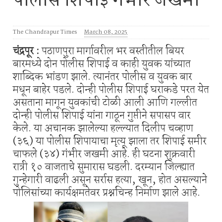
पोलीस शिपाई गंभीर जखमी
The Chandrapur Times
March 08, 2025
चंद्रपूर :
पठाणपुरा मार्गावरील भर वस्तीतील बियर
बारमध्ये दोन पोलीस शिपाई व काही युवक यांच्यात
शाब्दिक भांडण झाले. त्यानंतर पोलीस व युवक बार
मधून बाहेर पडले. दोन्ही पोलीस शिपाई घराकडे परत येत
असताना मागून युवकांची टोळी आली आणि गल्लीत
दोन्ही पोलीस शिपाई यांना गाठून गुप्तीने सपासप वार
केले. या अचानक झालेल्या हल्ल्यात दिलीप चव्हाण
(३६) या पोलीस शिपायाचा मृत्यू झाला तर शिपाई समीर
चाफले (३४) गंभीर जखमी आहे. ही घटना शुक्रवारी
रात्री १० वाजताचे सुमारास घडली. दरम्यान जिल्ह्यात
गुन्हेगारी वाढली असून सर्रास हत्या, खून, होत असल्याने
पोलिसांच्या कार्यक्षमतेवर प्रश्नचिन्ह निर्माण झाले आहे.