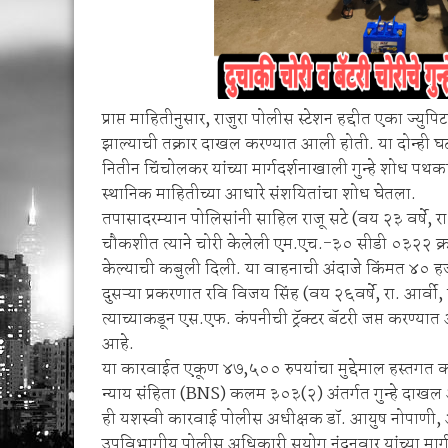
प्राप्त माहितीनुसार, राजुरा पोलीस स्टेशन हद्दीत एका ज्युप
झाल्याची तक्रार दाखल करण्यात आली होती. या दोन्ही घट
नितीन चिंचोलकर यांच्या मार्गदर्शनाखाली गुन्हे शोध पथका
स्थानिक माहितीच्या आधारे संशयितांचा शोध घेतला.
तपासादरम्यान पोलिसांनी साहिल राजू सटे (वय २३ वर्षे, रा
चौकशीत त्याने चोरी केलेली एम.एच.-३० सीडी ०३२२ क्रमां
केल्याची कबुली दिली. या वाहनाची अंदाजे किंमत ४० हजा
दुसऱ्या प्रकरणात रवि विजय सिंह (वय २६वर्षे, रा. आर्व
त्याच्याकडून एस.एफ. कंपनीची ट्रॅक्टर बॅटरी जप्त करण्
आहे.
या कारवाईत एकूण ४७,५०० रुपयांचा मुद्देमाल हस्तगत 
न्याय संहिता (BNS) कलम ३०३(२) अंतर्गत गुन्हे दाखल
ही यशस्वी कारवाई पोलीस अधीक्षक डॉ. आयुष नोपाणी, 
उपविभागीय पोलीस अधिकारी सुयोग नंदनवार यांच्या मार्