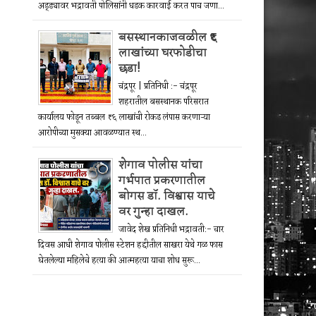
अड्ड्यावर भद्रावती पोलिसांनी धडक कारवाई करत पाच जणा...
बसस्थानकाजवळील ₹६
लाखांच्या घरफोडीचा
छडा!
चंद्रपूर | प्रतिनिधी :- चंद्रपूर
शहरातील बसस्थानक परिसरात
कार्यालय फोडून तब्बल ₹६ लाखांची रोकड लंपास करणाऱ्या
आरोपीच्या मुसक्या आवळण्यात स्थ...
शेगाव पोलीस यांचा
गर्भपात प्रकरणातील
बोगस डॉ. विश्वास याचे
वर गुन्हा दाखल.
जावेद शेख प्रतिनिधी भद्रावती:- चार
दिवस आधी शेगाव पोलीस स्टेशन हद्दीतील साखरा येथे गळ फास
घेतलेल्या महिलेचे हत्या की आत्महत्या याचा शोध सुरू...