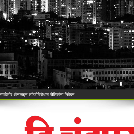
ी बेकायदेशीर ऑनलाइन लॉटरीविरोधात पोलिसांना निवेदन
Vijay Deen celebrated in Warora
 ३५ गोवंशांची सुटका; २२.३५ लाखांचा मुद्देमाल जप्त
ंचा वृक्षसंवर्धनाचा प्रेरणादायी संकल्प
ुगाऱ्यांना अटक!