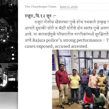
1 व 2 ऑगस्ट रोजी जिल्हास्तरीय कनिष्ठ गट अथलेट
The Chandrapur Times
June 13, 2026
शेगाव पोलीस यांचा गर्भपात प्रकरणातील बोगस डॉ. व
राजुरा, दि.१२ जून :-
राजुरा पोलीस स्टेशनच्या गुन्हे शोध पथकाने उत्कृष्ट 
आधारे दुचाकी चोरी व बॅटरी चोरीचे दोन स्वतंत्र गुन्
आहे. या कारवाईमुळे परिसरातील नागरिकांमध्ये सुरक्
आहे.Rajura police's strong performance.
- T
cases exposed; accused arrested.