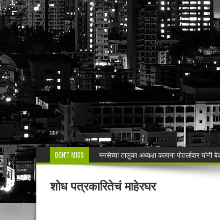
DON'T MISS
मनसेच्या तालुका अध्यक्षा कल्पना पोतर्लावार यांन
वरोरा येथे कारगिल विजयदीन साजरा Kargil 
शोध पत्रकारितेचं माहेरघर
🚨 धडाकेबाज कारवाई! LCBच्या थरारक पाठलागानंतर
वाढदिवसाचा आनंद हिरवाईला अर्पण; रुपेश कुतरमारे या
भद्रावतीत जुगार अड्ड्यावर पोलिसांचा छापा; पाच ज