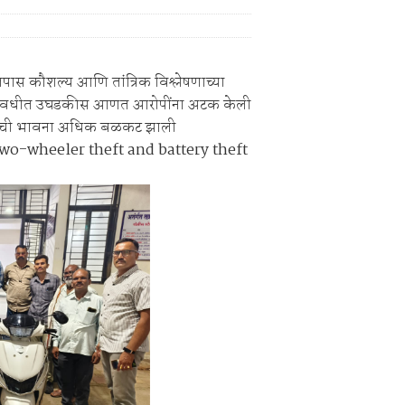
िक्स स्पर्धा 2026.
िश्वास याचे वर गुन्हा दाखल.
तपास कौशल्य आणि तांत्रिक विश्लेषणाच्या
हे अल्पावधीत उघडकीस आणत आरोपींना अटक केली
षिततेची भावना अधिक बळकट झाली
wo-wheeler theft and battery theft