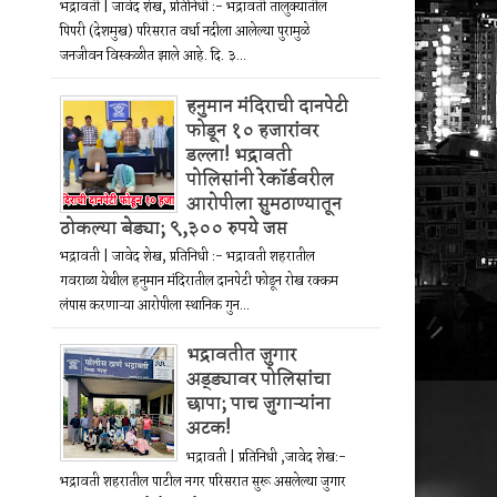
भद्रावती | जावेद शेख, प्रतिनिधी :- भद्रावती तालुक्यातील
पिपरी (देशमुख) परिसरात वर्धा नदीला आलेल्या पुरामुळे
जनजीवन विस्कळीत झाले आहे. दि. ३...
हनुमान मंदिराची दानपेटी
फोडून १० हजारांवर
डल्ला! भद्रावती
पोलिसांनी रेकॉर्डवरील
आरोपीला सुमठाण्यातून
ठोकल्या बेड्या; ९,३०० रुपये जप्त
भद्रावती | जावेद शेख, प्रतिनिधी :- भद्रावती शहरातील
गवराळा येथील हनुमान मंदिरातील दानपेटी फोडून रोख रक्कम
लंपास करणाऱ्या आरोपीला स्थानिक गुन...
भद्रावतीत जुगार
अड्ड्यावर पोलिसांचा
छापा; पाच जुगाऱ्यांना
अटक!
भद्रावती | प्रतिनिधी ,जावेद शेख:-
भद्रावती शहरातील पाटील नगर परिसरात सुरू असलेल्या जुगार