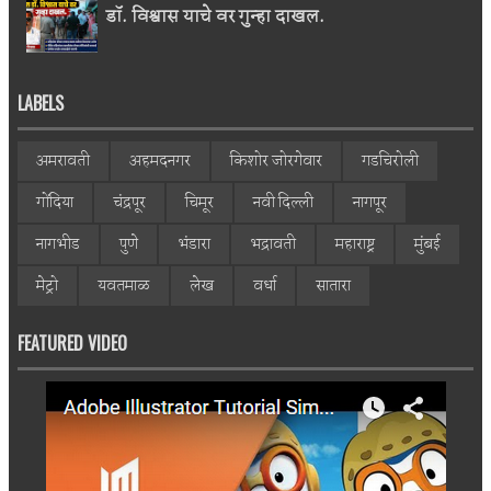
डॉ. विश्वास याचे वर गुन्हा दाखल.
LABELS
अमरावती
अहमदनगर
किशोर जोरगेवार
गडचिरोली
गोंदिया
चंद्रपूर
चिमूर
नवी दिल्ली
नागपूर
नागभीड
पुणे
भंडारा
भद्रावती
महाराष्ट्र
मुंबई
मेट्रो
यवतमाळ
लेख
वर्धा
सातारा
FEATURED VIDEO