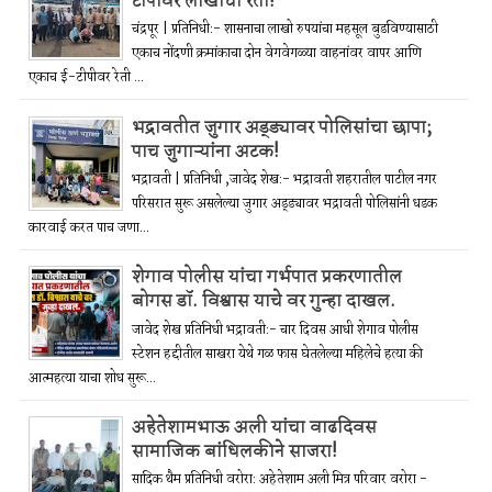
टीपीवर लाखोंची रेती!
चंद्रपूर | प्रतिनिधी:- शासनाचा लाखो रुपयांचा महसूल बुडविण्यासाठी
एकाच नोंदणी क्रमांकाचा दोन वेगवेगळ्या वाहनांवर वापर आणि
एकाच ई-टीपीवर रेती ...
भद्रावतीत जुगार अड्ड्यावर पोलिसांचा छापा;
पाच जुगाऱ्यांना अटक!
भद्रावती | प्रतिनिधी ,जावेद शेख:- भद्रावती शहरातील पाटील नगर
परिसरात सुरू असलेल्या जुगार अड्ड्यावर भद्रावती पोलिसांनी धडक
कारवाई करत पाच जणा...
शेगाव पोलीस यांचा गर्भपात प्रकरणातील
बोगस डॉ. विश्वास याचे वर गुन्हा दाखल.
जावेद शेख प्रतिनिधी भद्रावती:- चार दिवस आधी शेगाव पोलीस
स्टेशन हद्दीतील साखरा येथे गळ फास घेतलेल्या महिलेचे हत्या की
आत्महत्या याचा शोध सुरू...
अहेतेशामभाऊ अली यांचा वाढदिवस
सामाजिक बांधिलकीने साजरा!
सादिक थैम प्रतिनिधी वरोरा: अहेतेशाम अली मित्र परिवार वरोरा -