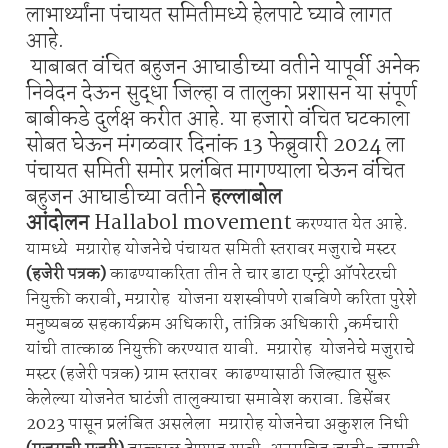
लाभार्थ्यांना पंचायत समितीमध्ये हेलपाटे घ्यावे लागत
आहे.
याबाबत वंचित बहुजन आघाडीच्या वतीने यापूर्वी अनेक
निवेदन देऊन सुद्धा जिल्हा व तालुका प्रशासन या संपूर्ण
बाबीकडे दुर्लक्ष करीत आहे. या हजारो वंचित घटकाला
सोबत घेऊन मंगळवार दिनांक 13 फेब्रुवारी 2024 ला
पंचायत समिती समोर प्रलंबित मागण्याला घेऊन वंचित
बहुजन आघाडीच्या वतीने
हल्लाबोल
आंदोलन
Hallabol movement
करण्यात येत आहे.
यामध्ये मग्रारोह योजनेचे पंचायत समिती स्तरावर मजुराचे मस्टर
(हजेरी पत्रक)
काढण्याकरिता तीन ते चार डाटा एन्ट्री ऑपरेटरची
नियुक्ती करावी, मग्रारोह योजना यशस्वीपणे राबविणे करिता पुरेशे
मनुष्यबळ सहकार्यक्रम अधिकारी, तांत्रिक अधिकारी ,कर्मचारी
यांची तात्काळ नियुक्ती करण्यात यावी. मग्रारोह योजनेचे मजुराचे
मस्टर (हजेरी पत्रक) ग्राम स्तरावर काढण्यासाठी जिल्ह्यात सुरू
केलेल्या योजनेत घाटंजी तालुक्याचा समावेश करावा. डिसेंबर
2023 पासून प्रलंबित असलेला मग्रारोह योजनेचा अकुशल निधी