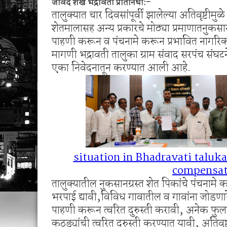
जावेद शेख भद्रावती प्रतिनिधी:-
रुपये जप्त
तालुक्यात चार दिवसांपूर्वी झालेल्या अतिवृष्टी
अखेर नगर परिषद प्रशासन नमले; ९ महिन्यांपासून प्र
शेतमालासह अन्य प्रकारचे मोठ्या प्रमाणातनुकसा
पाहणी करून व पंचनामे करून प्रभावित नागरिका
मागणी भद्रावती तालुका ग्राम संवाद सरपंच संघटन
एका निवेदनातून करण्यात आली आहे.
situation in Bhadravati taluk
compensat
तालुक्यातील नुकसानग्रस्त शेत पिकांचे पंचनामे 
भरपाई द्यावी,विविध गावातील व गावांना जोडणारे 
पाहणी करून त्वरित दुरुस्ती करावी, अनेक फुलांच
कठड्यांची त्वरित दुरुस्ती करण्यात यावी, अतिव