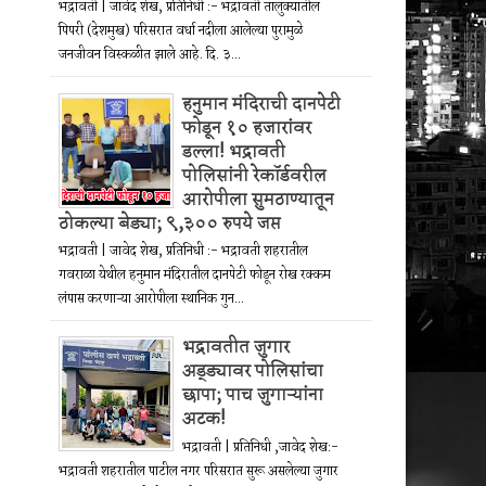
भद्रावती | जावेद शेख, प्रतिनिधी :- भद्रावती तालुक्यातील
पिपरी (देशमुख) परिसरात वर्धा नदीला आलेल्या पुरामुळे
जनजीवन विस्कळीत झाले आहे. दि. ३...
हनुमान मंदिराची दानपेटी
फोडून १० हजारांवर
डल्ला! भद्रावती
पोलिसांनी रेकॉर्डवरील
आरोपीला सुमठाण्यातून
ठोकल्या बेड्या; ९,३०० रुपये जप्त
भद्रावती | जावेद शेख, प्रतिनिधी :- भद्रावती शहरातील
गवराळा येथील हनुमान मंदिरातील दानपेटी फोडून रोख रक्कम
लंपास करणाऱ्या आरोपीला स्थानिक गुन...
भद्रावतीत जुगार
अड्ड्यावर पोलिसांचा
छापा; पाच जुगाऱ्यांना
अटक!
भद्रावती | प्रतिनिधी ,जावेद शेख:-
भद्रावती शहरातील पाटील नगर परिसरात सुरू असलेल्या जुगार