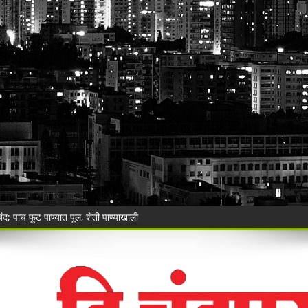
 बंद; पाच फूट पाण्यात पूल, शेती पाण्याखाली
ालयाच्या ग्रामीण कोट्यातून प्रवेश; सर्वोच्च न्यायालयाचा ऐतिहासिक निर्णय.
ा,शेतकऱ्याचे नुकसान.