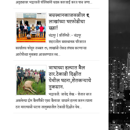
अड्ड्यावर भद्रावती पोलिसांनी धडक कारवाई करत पाच जणा...
बसस्थानकाजवळील ₹६
लाखांच्या घरफोडीचा
छडा!
चंद्रपूर | प्रतिनिधी :- चंद्रपूर
शहरातील बसस्थानक परिसरात
कार्यालय फोडून तब्बल ₹६ लाखांची रोकड लंपास करणाऱ्या
आरोपीच्या मुसक्या आवळण्यात स्थ...
वाघाच्या हल्यात बैल
ठार.टेकाडी दिक्षीत
येथील घटना,शेतकऱ्याचे
नुकसान.
भद्रावती. जावेद शेख:- शेतात चरत
असलेल्या दोन बैलांपैकी एका बैलावर वाघाने हल्ला करुन त्याला
ठार मारल्याची घटना तालुक्यातील टेकाडी दिक्षीत येथ...