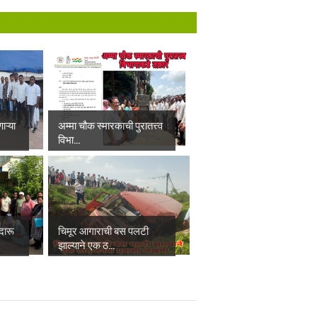
ाऱ्या
अम्मा चौक स्मारकाची पुरातत्त्व
विभा...
दारू
चिमूर आगाराची बस पलटी
झाल्याने एक ठ...