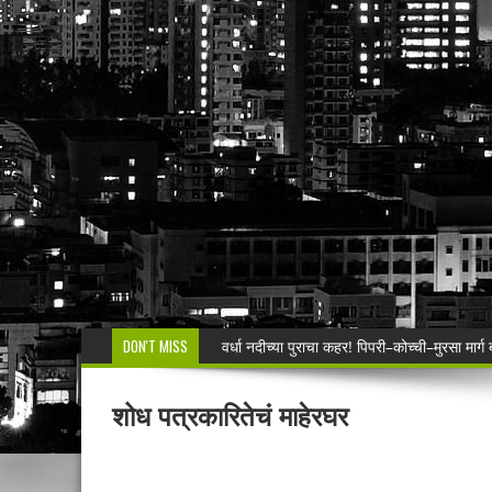
DON'T MISS
वर्धा नदीच्या पुराचा कहर! पिपरी–कोच्ची–मुरसा मार्ग
बसस्थानकाजवळील ₹६ लाखांच्या घरफोडीचा छडा!
शोध पत्रकारितेचं माहेरघर
वीरूर पोलिसांचा गौ तस्करीवर ‘सर्जिकल स्ट्राईक’!
नगरपंचायत क्षेत्रातील विद्यार्थ्यांनाही नवोदय विद्य
वाघाच्या हल्यात बैल ठार.टेकाडी दिक्षीत येथील घटन