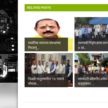
RELATED POSTS
स्थानिक स्वराज्य संस्थांच्या
तरुणाची निर्घृण हत्या करण
निवडणु...
४ आ...
जिवती तालुक्यातील १४ गावांचे
महाकाली कॉलरीत अवैध 
सीमांक...
अड्ड्यावर ...