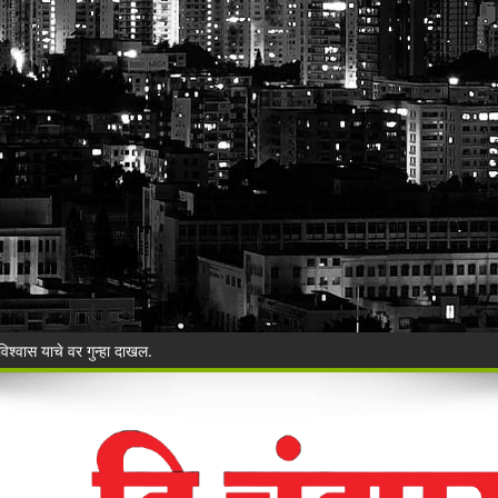
ी बेकायदेशीर ऑनलाइन लॉटरीविरोधात पोलिसांना निवेदन
Vijay Deen celebrated in Warora
 ३५ गोवंशांची सुटका; २२.३५ लाखांचा मुद्देमाल जप्त
ंचा वृक्षसंवर्धनाचा प्रेरणादायी संकल्प
ुगाऱ्यांना अटक!