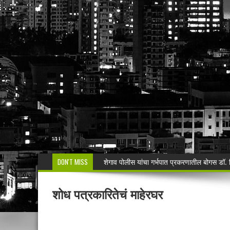
DON'T MISS
मनसेच्या तालुका अध्यक्षा कल्पना पोतर्लावार यांन
वरोरा येथे कारगिल विजयदीन साजरा Kargil 
शोध पत्रकारितेचं माहेरघर
🚨 धडाकेबाज कारवाई! LCBच्या थरारक पाठलागानंतर
वाढदिवसाचा आनंद हिरवाईला अर्पण; रुपेश कुतरमारे या
भद्रावतीत जुगार अड्ड्यावर पोलिसांचा छापा; पाच ज