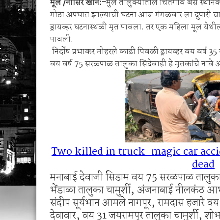
मूल /नासिर खान:-
मुल तालुक्यातील चितेगाव बस स्था
1 व 2 ऑगस्ट रोजी जिल्हास्तरीय कनिष्ठ गट अथलेट
मोठा अपघात झाल्याची घटना आज मंगळवार ला दुपारी चार
शेगाव पोलीस यांचा गर्भपात प्रकरणातील बोगस डॉ. व
ड्रायव्हर घटनास्थळी मृत पावला. तर एक महिला मूल येथ
पावली.
निर्दोष प्रभाकर मोहरले काडी पिवळी ड्रायव्हर वय वर्ष 
वय वर्ष 75 सरळपाळ तालुका सिंदेवाही हे मृतकांचे ना
Two killed in truck-magic car acci
dead
मनाबाई देवाजी सिडाम वय 75 सरळपाळ तालुका स
भेंडाळा तालुका चामुर्शी, अंजनाबाई नीलकंठ 
संदीप सूर्यभान आमले नागपूर, रामदास हजारे वय
देवावार, वय 31 जयरामपूर तालुका चामुर्शी, शो