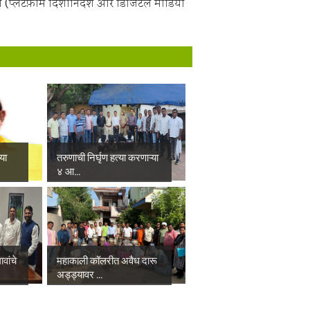
 (प्लेटफ़ॉर्म दिशानिर्देश और डिजिटल मीडिया
्या
तरुणाची निर्घृण हत्या करणाऱ्या
४ आ...
वांचे
महाकाली कॉलरीत अवैध दारू
अड्ड्यावर ...