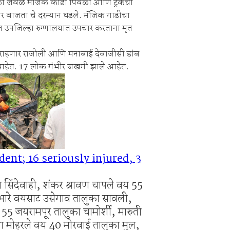
नका जवळ मॅजिक काडी पिवळी आणि ट्रकचा
िक्स स्पर्धा 2026.
 वाजता चे दरम्यान घडले. मॅजिक गाडीचा
िश्वास याचे वर गुन्हा दाखल.
ील उपजिल्हा रुग्णालयात उपचार करताना मृत
35 राहणार राजोली आणि मनाबाई देवाजीसी डांब
वे आहेत. 17 लोक गंभीर जखमी झाले आहेत.
dent; 16 seriously injured, 3
िंदेवाही, शंकर श्रावण चापले वय 55
आभारे वयसाट उसेगाव तालुका सावली,
 55 जयरामपूर तालुका चामोर्शी, मारुती
भा मोहरले वय 40 मोरवाई तालुका मुल,