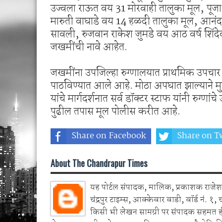
उज्वला राऊत वय 31 मोरवाही तालुका मूल, पूज
मारुती वाघाडे वय 14 हळदी तालुका मूल, आनंद
सावली, रुजवान राकेश जुमडे वय आठ वर्ष शिंद
जखमींची नावे आहेत.
जखमींना उपजिल्हा रुग्णालयात प्राथमिक उपचार कर
पाठविण्यात आले आहे. मोठा अपघात झाल्याने मु
यांचे मार्गदर्शनात सर्व डॉक्टर स्टाफ यांनी रुग्णा
पुढील तपास मूल पोलीस करीत आहे.
Share on Facebook
Share on Tw
About The Chandrapur Times
यह पोर्टल संपादक, मालिक, प्रकाशक राजेश 
चंद्रपुर टाइम्स, आक्केवार वाडी, वॉर्ड नं. १, 
किसी भी लेखन सामग्री पर संपादक सहमत 