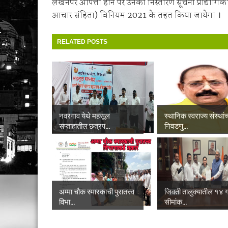
लेखनपर आपत्ती हाने पर उनका निस्तारण सूचना प्रौद्योगिकी
आचार संहिता) विनियम 2021 के तहत किया जायेगा ।
RELATED POSTS
नवरगाव येथे महसूल
स्थानिक स्वराज्य संस्थांच
सप्ताहातील छत्रप...
निवडणु...
अम्मा चौक स्मारकाची पुरातत्त्व
जिवती तालुक्यातील १४ गा
विभा...
सीमांक...