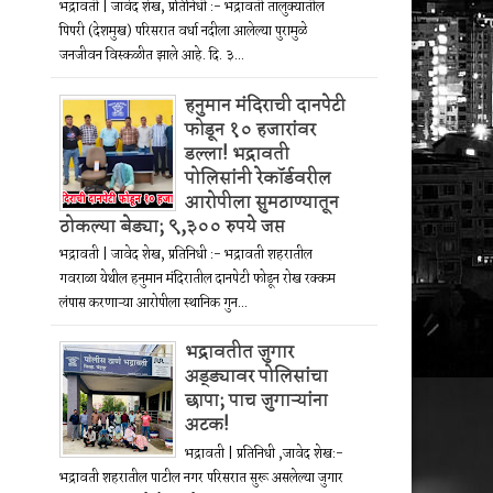
भद्रावती | जावेद शेख, प्रतिनिधी :- भद्रावती तालुक्यातील
पिपरी (देशमुख) परिसरात वर्धा नदीला आलेल्या पुरामुळे
जनजीवन विस्कळीत झाले आहे. दि. ३...
हनुमान मंदिराची दानपेटी
फोडून १० हजारांवर
डल्ला! भद्रावती
पोलिसांनी रेकॉर्डवरील
आरोपीला सुमठाण्यातून
ठोकल्या बेड्या; ९,३०० रुपये जप्त
भद्रावती | जावेद शेख, प्रतिनिधी :- भद्रावती शहरातील
गवराळा येथील हनुमान मंदिरातील दानपेटी फोडून रोख रक्कम
लंपास करणाऱ्या आरोपीला स्थानिक गुन...
भद्रावतीत जुगार
अड्ड्यावर पोलिसांचा
छापा; पाच जुगाऱ्यांना
अटक!
भद्रावती | प्रतिनिधी ,जावेद शेख:-
भद्रावती शहरातील पाटील नगर परिसरात सुरू असलेल्या जुगार