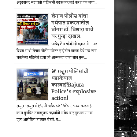
अड्ड्यावर भद्रावती पोलिसांनी धडक कारवाई करत पाच जणा...
शेगाव पोलीस यांचा
गर्भपात प्रकरणातील
बोगस डॉ. विश्वास याचे
वर गुन्हा दाखल.
जावेद शेख प्रतिनिधी भद्रावती:- चार
दिवस आधी शेगाव पोलीस स्टेशन हद्दीतील साखरा येथे गळ फास
घेतलेल्या महिलेचे हत्या की आत्महत्या याचा शोध सुरू...
🚨 राजुरा पोलिसांची
धडाकेबाज
कारवाई!Rajura
Police's explosive
action!
राजुरा : राजुरा पोलिसांनी अवैध धंद्यांविरोधात धडक कारवाई
करत सुगंधित तंबाखूजन्य पदार्थांची अवैध वाहतूक करणाऱ्या
एका आरोपीला ताब्यात घेतले. य...