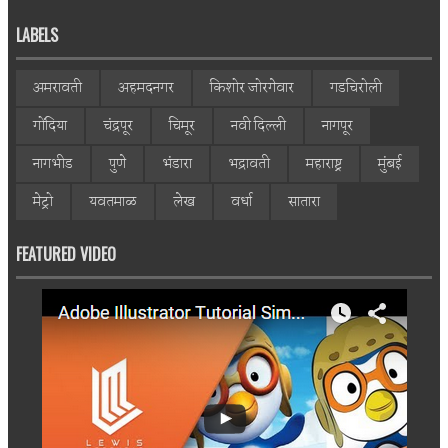
LABELS
अमरावती
अहमदनगर
किशोर जोरगेवार
गडचिरोली
गोंदिया
चंद्रपूर
चिमूर
नवी दिल्ली
नागपूर
नागभीड
पुणे
भंडारा
भद्रावती
महाराष्ट्र
मुंबई
मेट्रो
यवतमाळ
लेख
वर्धा
सातारा
FEATURED VIDEO