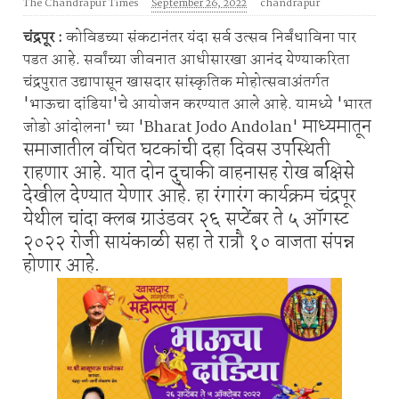
The Chandrapur Times
September 26, 2022
chandrapur
चंद्रपूर :
कोविडच्या संकटानंतर यंदा सर्व उत्सव निर्बंधाविना पार
पडत आहे. सर्वांच्या जीवनात आधीसारखा आनंद येण्याकरिता
चंद्रपुरात उद्यापासून खासदार सांस्कृतिक मोहोत्सवाअंतर्गत
'भाऊचा दांडिया'चे आयोजन करण्यात आले आहे. यामध्ये 'भारत
माध्यमातून
जोडो आंदोलना' च्या 'Bharat Jodo Andolan'
समाजातील वंचित घटकांची दहा दिवस उपस्थिती
राहणार आहे. यात दोन दुचाकी वाहनासह रोख बक्षिसे
देखील देण्यात येणार आहे. हा रंगारंग कार्यक्रम चंद्रपूर
येथील चांदा क्लब ग्राउंडवर २६ सप्टेंबर ते ५ ऑगस्ट
२०२२ रोजी सायंकाळी सहा ते रात्रौ १० वाजता संपन्न
होणार आहे.