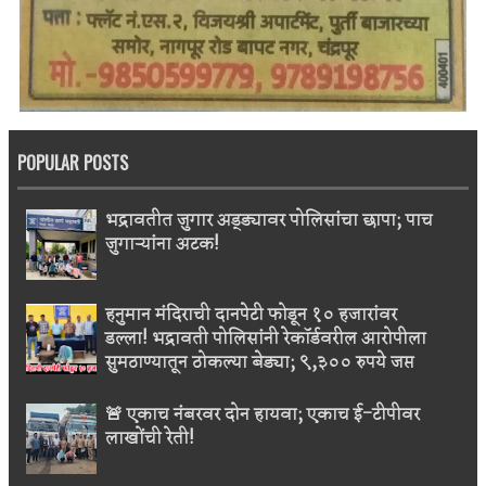
POPULAR POSTS
भद्रावतीत जुगार अड्ड्यावर पोलिसांचा छापा; पाच
जुगाऱ्यांना अटक!
हनुमान मंदिराची दानपेटी फोडून १० हजारांवर
डल्ला! भद्रावती पोलिसांनी रेकॉर्डवरील आरोपीला
सुमठाण्यातून ठोकल्या बेड्या; ९,३०० रुपये जप्त
🚨 एकाच नंबरवर दोन हायवा; एकाच ई-टीपीवर
लाखोंची रेती!