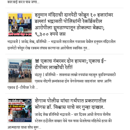
कारवाई करत पाच जणा...
हनुमान मंदिराची दानपेटी फोडून १० हजारांवर
डल्ला! भद्रावती पोलिसांनी रेकॉर्डवरील
आरोपीला सुमठाण्यातून ठोकल्या बेड्या;
९,३०० रुपये जप्त
भद्रावती | जावेद शेख, प्रतिनिधी :- भद्रावती शहरातील गवराळा येथील हनुमान मंदिरातील
दानपेटी फोडून रोख रक्कम लंपास करणाऱ्या आरोपीला स्थानिक गुन...
🚨 एकाच नंबरवर दोन हायवा; एकाच ई-
टीपीवर लाखोंची रेती!
चंद्रपूर | प्रतिनिधी:- शासनाचा लाखो रुपयांचा महसूल बुडविण्यासाठी
एकाच नोंदणी क्रमांकाचा दोन वेगवेगळ्या वाहनांवर वापर आणि
एकाच ई-टीपीवर रेती ...
शेगाव पोलीस यांचा गर्भपात प्रकरणातील
बोगस डॉ. विश्वास याचे वर गुन्हा दाखल.
जावेद शेख प्रतिनिधी भद्रावती:- चार दिवस आधी शेगाव पोलीस
स्टेशन हद्दीतील साखरा येथे गळ फास घेतलेल्या महिलेचे हत्या की
आत्महत्या याचा शोध सुरू...