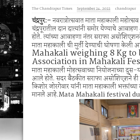
जिल्हातील पशुपालकांनी पशुवैद्यकीय सेवा, दुग्धव्यव
The Chandrapur Times
September 24, 2022
chandrapur
मनसेच्या तालुका अध्यक्षा कल्पना पोतर्लावार यांन
चंद्रपुर:-
नवरात्रोत्सवात माता महाकाली महोत
चंद्रपूरातील दान दात्यांनी समोर येण्याचे आवा
होते. त्यांच्या आवाहणा नंतर सराफा असोशिए
माता महाकाली ची मुर्ती देण्याची घोषणा केली आ
Mahakali weighing 8 Kg to 
Association in Mahakali Fes
माता महाकाली मोहत्सवाच्या नियोजनाच्या दुस-
आले होते. सदर बैठकीत सराफा असोशिएशने ह
किशोर जोरगेवार यांनी माता महाकाली भक्तांच
मानले आहे.Mata Mahakali festival du