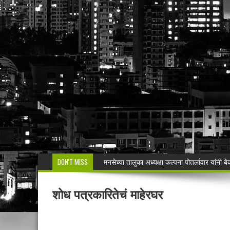
DON'T MISS
वरोरा येथे कारगिल विजयदीन साजरा Kargil 
🚨 धडाकेबाज कारवाई! LCBच्या थरारक पाठलागानंतर
शोध पत्रकारितेचं माहेरघर
वाढदिवसाचा आनंद हिरवाईला अर्पण; रुपेश कुतरमारे या
भद्रावतीत जुगार अड्ड्यावर पोलिसांचा छापा; पाच ज
🚨 राजुरा पोलिसांची धडाकेबाज कारवाई!Rajur