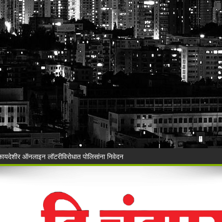
Vijay Deen celebrated in Warora
 ३५ गोवंशांची सुटका; २२.३५ लाखांचा मुद्देमाल जप्त
ंचा वृक्षसंवर्धनाचा प्रेरणादायी संकल्प
ुगाऱ्यांना अटक!
a Police's explosive action!