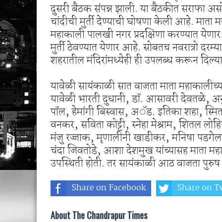
दुसरी बैठक संपन्न झाली. या बैठकीत सराफा 
चांदीची मुर्ती देण्याची घोषणा केली आहे. माता
महाकाली पालखी नगर प्रदक्षिणा करण्यात येणार 
मुर्ती ठेवण्यात येणार आहे. सोबतच नवरात्रो दरम्य
शहरातील मंदिरांमध्येही ही उपलब्ध करून दिल्य
यावेळी सायंकाळी सात वाजता माता महाकालीच्या
यावेळी भारती दुधानी, डॉ. आसावरी देवतळे, अ
पॉल, हेमांगी बिस्वास, अॅड. इतिका शहा, स्मि
वनकर, सविता कोट्टी, स्नेहा मेश्राम, शितल लोहि
मंजु रज्जाक, मृणालीनी खाडीकर, मनिषा पडगेल
चंदा जिवतोडे, आशा देशमुख यांच्यासह माता महाक
उपस्थिती होती. तर सायंकाळी आठ वाजता पुरुष भ
Share on Facebook
Share on Tw
About The Chandrapur Times