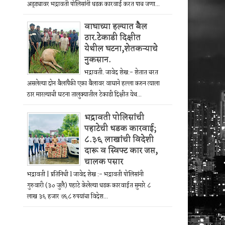
अड्ड्यावर भद्रावती पोलिसांनी धडक कारवाई करत पाच जणा...
वाघाच्या हल्यात बैल
ठार.टेकाडी दिक्षीत
येथील घटना,शेतकऱ्याचे
नुकसान.
भद्रावती. जावेद शेख:- शेतात चरत
असलेल्या दोन बैलांपैकी एका बैलावर वाघाने हल्ला करुन त्याला
ठार मारल्याची घटना तालुक्यातील टेकाडी दिक्षीत येथ...
भद्रावती पोलिसांची
पहाटेची धडक कारवाई;
८.३६ लाखांची विदेशी
दारू व स्विफ्ट कार जप्त,
चालक पसार
भद्रावती | प्रतिनिधी l जावेद शेख :- भद्रावती पोलिसांनी
गुरुवारी (३० जुलै) पहाटे केलेल्या धडक कारवाईत सुमारे ८
लाख ३६ हजार ७६८ रुपयांचा विदेश...