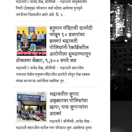
भद्रावती | जावेद शेख, प्रतिनिधी :- भद्रावती तालुक्यातील
पिपरी (देशमुख) परिसरात वर्धा नदीला आलेल्या पुरामुळे
जनजीवन विस्कळीत झाले आहे. दि. ३...
हनुमान मंदिराची दानपेटी
फोडून १० हजारांवर
डल्ला! भद्रावती
पोलिसांनी रेकॉर्डवरील
आरोपीला सुमठाण्यातून
ठोकल्या बेड्या; ९,३०० रुपये जप्त
भद्रावती | जावेद शेख, प्रतिनिधी :- भद्रावती शहरातील
गवराळा येथील हनुमान मंदिरातील दानपेटी फोडून रोख रक्कम
लंपास करणाऱ्या आरोपीला स्थानिक गुन...
भद्रावतीत जुगार
अड्ड्यावर पोलिसांचा
छापा; पाच जुगाऱ्यांना
अटक!
भद्रावती | प्रतिनिधी ,जावेद शेख:-
भद्रावती शहरातील पाटील नगर परिसरात सुरू असलेल्या जुगार