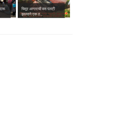
दारू
चिमूर आगाराची बस पलटी
झाल्याने एक ठ...