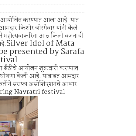
साय व विविध योजनांचा लाभ घ्यावा
ी बेकायदेशीर ऑनलाइन लॉटरीविरोधात पोलिसांना निवेदन
्सव आयोजित करण्यात आला आहे. यात
हण आमदार किशोर जोरगेवार यांनी केले
शनने महोत्सवाकरिता आठ किलो वजनाची
Silver Idol of Mata
हे.
be presented by Sarafa
tival
या बैठीचे आयोजन शुक्रवारी करण्यात
ी घोषणा केली आहे. याबाबत आमदार
्या वतीने सराफा असोशिएशनचे आभार
ring Navratri festival