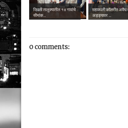
जिवती तालुक्यातील १४ गावांचे
महाकाली कॉलरीत अवैध 
सीमांक...
अड्ड्यावर ...
0 comments: