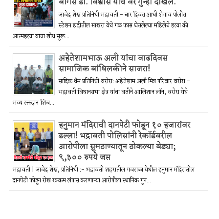
बोगस डॉ. विश्वास याचे वर गुन्हा दाखल.
जावेद शेख प्रतिनिधी भद्रावती:- चार दिवस आधी शेगाव पोलीस
स्टेशन हद्दीतील साखरा येथे गळ फास घेतलेल्या महिलेचे हत्या की
आत्महत्या याचा शोध सुरू...
अहेतेशामभाऊ अली यांचा वाढदिवस
सामाजिक बांधिलकीने साजरा!
सादिक थैम प्रतिनिधी वरोरा: अहेतेशाम अली मित्र परिवार वरोरा -
भद्रावती विधानसभा क्षेत्र यांचा वतीने आलिशान लॉन, वरोरा येथे
भव्य रक्तदान शिब...
हनुमान मंदिराची दानपेटी फोडून १० हजारांवर
डल्ला! भद्रावती पोलिसांनी रेकॉर्डवरील
आरोपीला सुमठाण्यातून ठोकल्या बेड्या;
९,३०० रुपये जप्त
भद्रावती | जावेद शेख, प्रतिनिधी :- भद्रावती शहरातील गवराळा येथील हनुमान मंदिरातील
दानपेटी फोडून रोख रक्कम लंपास करणाऱ्या आरोपीला स्थानिक गुन...