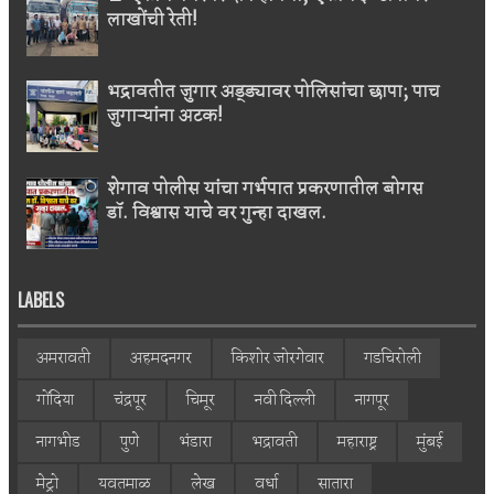
लाखोंची रेती!
भद्रावतीत जुगार अड्ड्यावर पोलिसांचा छापा; पाच
जुगाऱ्यांना अटक!
शेगाव पोलीस यांचा गर्भपात प्रकरणातील बोगस
डॉ. विश्वास याचे वर गुन्हा दाखल.
LABELS
अमरावती
अहमदनगर
किशोर जोरगेवार
गडचिरोली
गोंदिया
चंद्रपूर
चिमूर
नवी दिल्ली
नागपूर
नागभीड
पुणे
भंडारा
भद्रावती
महाराष्ट्र
मुंबई
मेट्रो
यवतमाळ
लेख
वर्धा
सातारा