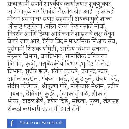
राज्यव्यापी संपाने शासकीय कार्यालयांत शुकशुकाट
आहे.यामुळे नागरिकांची गैरसोय होत आहे. शिक्षकही
मोठ्या प्रमाणावर संपात सहभागी असल्यामुळे शाळा
ओसाड पडलेल्या आहेत.जुन्या पेन्शनसाठी मोर्चा,
निदर्शन आणि ठिय्या आंदोलनाने शासनाचे लक्ष वेधून
घेतले जात आहे. रॅलीत विदर्भ माध्यमिक शिक्षक संघ,
पुरोगामी शिक्षक समिती, आरोग्य विभाग संघटना,
महसूल विभाग, वनविभाग, सामाजिक वनिकरण
विभाग, कृषी, पशुवैद्यकीय विभाग,भूमीअभिलेख
विभाग, सुधीर झाडे, संतोष कुकडे, दयानंद पवार,
अमोल बदखल, पंकज गावडे, राजु डाहुले, संजय चिडे,
संदीप कोंडेकर, श्रीकृष्ण गोरे, मोहनदास मेश्राम, प्रदीप
पायघन, देविदास कुईटे , दिपक भोपळे, श्रीकांत
भोयर, बादल बेले, रुपेश चिडे, महिला, पुरुष, जेष्ठासह
शेकडो कर्मचारी सहभागी झाले होते.
Share on Facebook