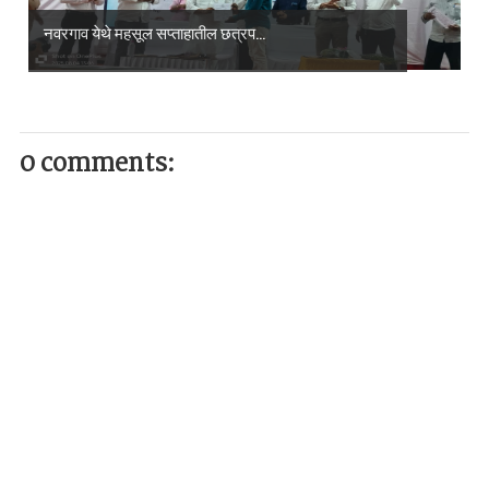
नवरगाव येथे महसूल सप्ताहातील छत्रप...
0 comments: