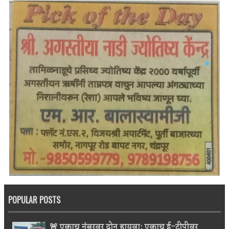
POPULAR POSTS
🚨 एकाच नंबरवर दोन हायवा; एकाच ई-टीपीवर