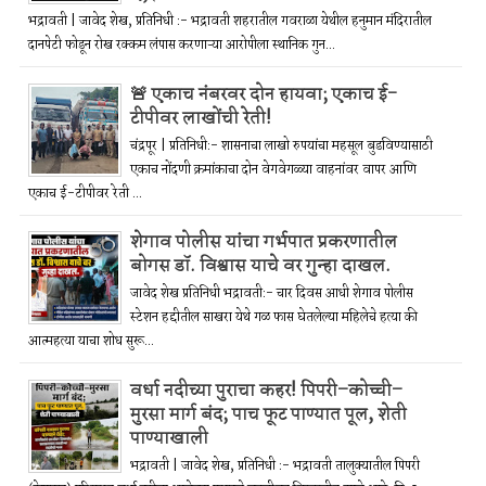
भद्रावती | जावेद शेख, प्रतिनिधी :- भद्रावती शहरातील गवराळा येथील हनुमान मंदिरातील
दानपेटी फोडून रोख रक्कम लंपास करणाऱ्या आरोपीला स्थानिक गुन...
🚨 एकाच नंबरवर दोन हायवा; एकाच ई-
टीपीवर लाखोंची रेती!
चंद्रपूर | प्रतिनिधी:- शासनाचा लाखो रुपयांचा महसूल बुडविण्यासाठी
एकाच नोंदणी क्रमांकाचा दोन वेगवेगळ्या वाहनांवर वापर आणि
एकाच ई-टीपीवर रेती ...
शेगाव पोलीस यांचा गर्भपात प्रकरणातील
बोगस डॉ. विश्वास याचे वर गुन्हा दाखल.
जावेद शेख प्रतिनिधी भद्रावती:- चार दिवस आधी शेगाव पोलीस
स्टेशन हद्दीतील साखरा येथे गळ फास घेतलेल्या महिलेचे हत्या की
आत्महत्या याचा शोध सुरू...
वर्धा नदीच्या पुराचा कहर! पिपरी–कोच्ची–
मुरसा मार्ग बंद; पाच फूट पाण्यात पूल, शेती
पाण्याखाली
भद्रावती | जावेद शेख, प्रतिनिधी :- भद्रावती तालुक्यातील पिपरी