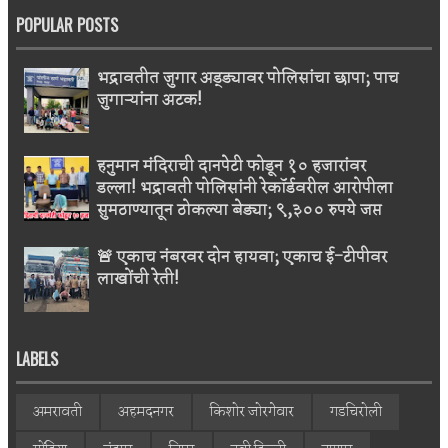
POPULAR POSTS
भद्रावतीत जुगार अड्ड्यावर पोलिसांचा छापा; पाच
जुगाऱ्यांना अटक!
हनुमान मंदिराची दानपेटी फोडून १० हजारांवर
डल्ला! भद्रावती पोलिसांनी रेकॉर्डवरील आरोपीला
सुमठाण्यातून ठोकल्या बेड्या; ९,३०० रुपये जप्त
🚨 एकाच नंबरवर दोन हायवा; एकाच ई-टीपीवर
लाखोंची रेती!
LABELS
अमरावती
अहमदनगर
किशोर जोरगेवार
गडचिरोली