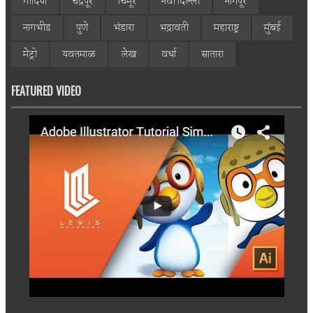
गोंदिया
चंद्रपूर
चिमूर
नवी दिल्ली
नागपूर
नागभीड
पुणे
भंडारा
भद्रावती
महाराष्ट्र
मुंबई
मेट्रो
यवतमाळ
लेख
वर्धा
सातारा
FEATURED VIDEO