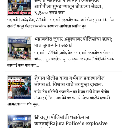
डल्ला! भद्रावती पोलिसांनी रेकॉर्डवरील
आरोपीला सुमठाण्यातून ठोकल्या बेड्या;
९,३०० रुपये जप्त
भद्रावती | जावेद शेख, प्रतिनिधी :- भद्रावती शहरातील गवराळा येथील हनुमान मंदिरातील
दानपेटी फोडून रोख रक्कम लंपास करणाऱ्या आरोपीला स्थानिक गुन...
भद्रावतीत जुगार अड्ड्यावर पोलिसांचा छापा;
पाच जुगाऱ्यांना अटक!
भद्रावती | प्रतिनिधी ,जावेद शेख:- भद्रावती शहरातील पाटील नगर
परिसरात सुरू असलेल्या जुगार अड्ड्यावर भद्रावती पोलिसांनी धडक
कारवाई करत पाच जणा...
शेगाव पोलीस यांचा गर्भपात प्रकरणातील
बोगस डॉ. विश्वास याचे वर गुन्हा दाखल.
जावेद शेख प्रतिनिधी भद्रावती:- चार दिवस आधी शेगाव पोलीस
स्टेशन हद्दीतील साखरा येथे गळ फास घेतलेल्या महिलेचे हत्या की
आत्महत्या याचा शोध सुरू...
🚨 राजुरा पोलिसांची धडाकेबाज
कारवाई!Rajura Police's explosive