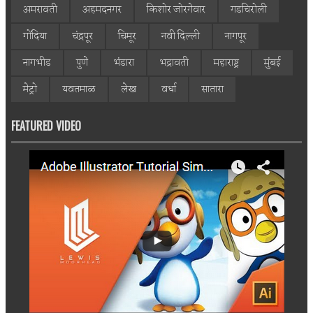
अमरावती
अहमदनगर
किशोर जोरगेवार
गडचिरोली
गोंदिया
चंद्रपूर
चिमूर
नवी दिल्ली
नागपूर
नागभीड
पुणे
भंडारा
भद्रावती
महाराष्ट्र
मुंबई
मेट्रो
यवतमाळ
लेख
वर्धा
सातारा
FEATURED VIDEO