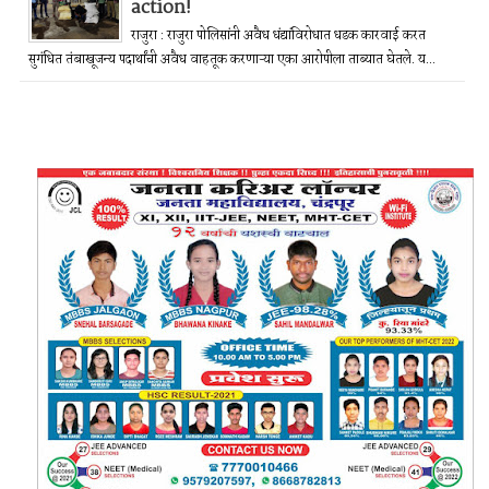
action!
राजुरा : राजुरा पोलिसांनी अवैध धंद्यांविरोधात धडक कारवाई करत
सुगंधित तंबाखूजन्य पदार्थांची अवैध वाहतूक करणाऱ्या एका आरोपीला ताब्यात घेतले. य...