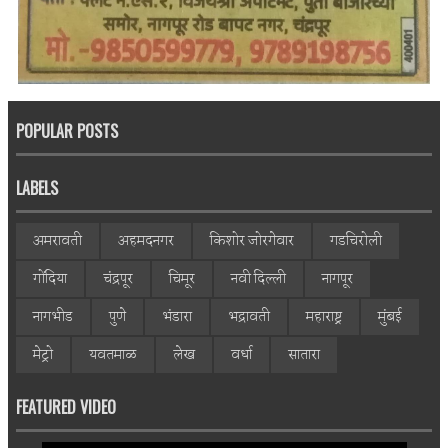
POPULAR POSTS
LABELS
अमरावती
अहमदनगर
किशोर जोरगेवार
गडचिरोली
गोंदिया
चंद्रपूर
चिमूर
नवी दिल्ली
नागपूर
नागभीड
पुणे
भंडारा
भद्रावती
महाराष्ट्र
मुंबई
मेट्रो
यवतमाळ
लेख
वर्धा
सातारा
FEATURED VIDEO