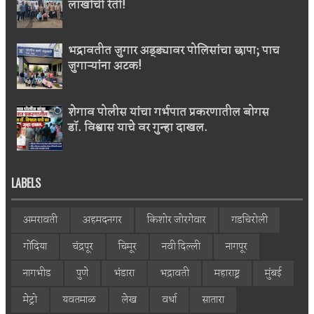
लाखोंची रेती!
भद्रावतीत जुगार अड्ड्यावर पोलिसांचा छापा; पाच
जुगाऱ्यांना अटक!
शेगाव पोलीस यांचा गर्भपात प्रकरणातील बोगस
डॉ. विश्वास याचे वर गुन्हा दाखल.
LABELS
अमरावती
अहमदनगर
किशोर जोरगेवार
गडचिरोली
गोंदिया
चंद्रपूर
चिमूर
नवी दिल्ली
नागपूर
नागभीड
पुणे
भंडारा
भद्रावती
महाराष्ट्र
मुंबई
मेट्रो
यवतमाळ
लेख
वर्धा
सातारा