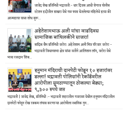
जावेद शेख प्रतिनिधी भद्रावती:- चार दिवस आधी शेगाव पोलीस
स्टेशन हद्दीतील साखरा येथे गळ फास घेतलेल्या महिलेचे हत्या की
आत्महत्या याचा शोध सुरू...
अहेतेशामभाऊ अली यांचा वाढदिवस
सामाजिक बांधिलकीने साजरा!
सादिक थैम प्रतिनिधी वरोरा: अहेतेशाम अली मित्र परिवार वरोरा -
भद्रावती विधानसभा क्षेत्र यांचा वतीने आलिशान लॉन, वरोरा येथे
भव्य रक्तदान शिब...
हनुमान मंदिराची दानपेटी फोडून १० हजारांवर
डल्ला! भद्रावती पोलिसांनी रेकॉर्डवरील
आरोपीला सुमठाण्यातून ठोकल्या बेड्या;
९,३०० रुपये जप्त
भद्रावती | जावेद शेख, प्रतिनिधी :- भद्रावती शहरातील गवराळा येथील हनुमान मंदिरातील
दानपेटी फोडून रोख रक्कम लंपास करणाऱ्या आरोपीला स्थानिक गुन...