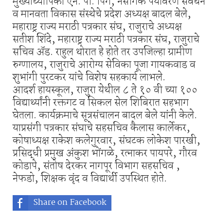
मुख्याध्यापिका एन. पी. पिंगे, नैसर्गिक पर्यावरण संवर्धन
व मानवता विकास संस्थेचे प्रदेश अध्यक्ष बादल बेले,
महाराष्ट्र राज्य मराठी पत्रकार संघ, राजुराचे अध्यक्ष
सतीश शिंदे, महाराष्ट्र राज्य मराठी पत्रकार संघ, राजुराचे
सचिव ॲड. राहुल थोरात हे होते तर उपजिल्हा ग्रामीण
रुग्णालय, राजुराचे आरोग्य सेविका पूजा गायकवाड व
शुभांगी पुरटकर यांचे विशेष सहकार्य लाभले.
आदर्श हायस्कूल, राजुरा येथील ८ ते १० वी च्या १००
विद्यार्थ्यांनी रक्तगट व सिकल सेल शिबिरात सहभाग
घेतला. कार्यक्रमाचे सूत्रसंचालन बादल बेले यांनी केले.
याप्रसंगी पत्रकार संघाचे सहसचिव कैलास कार्लेकर,
कोषाध्यक्ष राकेश कलेगुरवार, संघटक लोकेश पारखी,
प्रसिद्धी प्रमुख अंकुश भोंगळे, रत्नाकर पायपरे, गौरव
कोडापे, संतोष देरकर नागपूर विभाग सहसचिव ,
नेफडो, शिक्षक वृंद व विद्यार्थी उपस्थित होते.
Share on Facebook