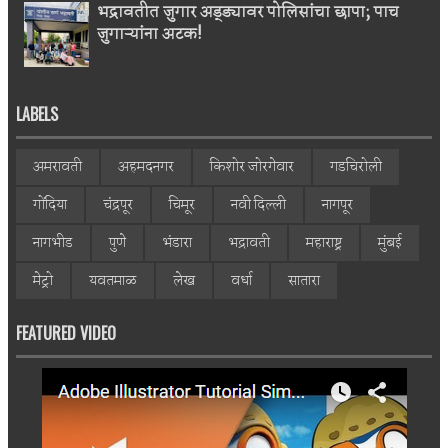
भद्रावतीत जुगार अड्ड्यावर पोलिसांचा छापा; पाच
जुगाऱ्यांना अटक!
LABELS
अमरावती
अहमदनगर
किशोर जोरगेवार
गडचिरोली
गोंदिया
चंद्रपूर
चिमूर
नवी दिल्ली
नागपूर
नागभीड
पुणे
भंडारा
भद्रावती
महाराष्ट्र
मुंबई
मेट्रो
यवतमाळ
लेख
वर्धा
सातारा
FEATURED VIDEO