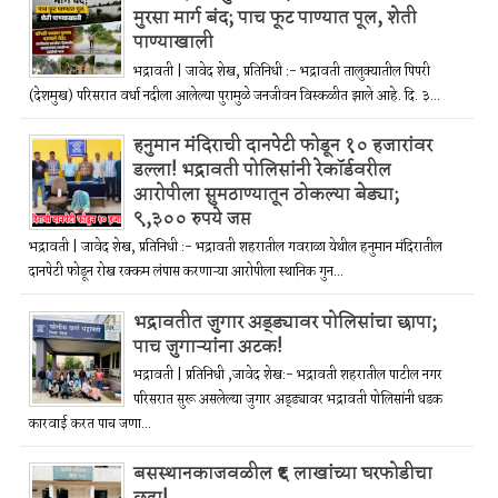
मुरसा मार्ग बंद; पाच फूट पाण्यात पूल, शेती
पाण्याखाली
भद्रावती | जावेद शेख, प्रतिनिधी :- भद्रावती तालुक्यातील पिपरी
(देशमुख) परिसरात वर्धा नदीला आलेल्या पुरामुळे जनजीवन विस्कळीत झाले आहे. दि. ३...
हनुमान मंदिराची दानपेटी फोडून १० हजारांवर
डल्ला! भद्रावती पोलिसांनी रेकॉर्डवरील
आरोपीला सुमठाण्यातून ठोकल्या बेड्या;
९,३०० रुपये जप्त
भद्रावती | जावेद शेख, प्रतिनिधी :- भद्रावती शहरातील गवराळा येथील हनुमान मंदिरातील
दानपेटी फोडून रोख रक्कम लंपास करणाऱ्या आरोपीला स्थानिक गुन...
भद्रावतीत जुगार अड्ड्यावर पोलिसांचा छापा;
पाच जुगाऱ्यांना अटक!
भद्रावती | प्रतिनिधी ,जावेद शेख:- भद्रावती शहरातील पाटील नगर
परिसरात सुरू असलेल्या जुगार अड्ड्यावर भद्रावती पोलिसांनी धडक
कारवाई करत पाच जणा...
बसस्थानकाजवळील ₹६ लाखांच्या घरफोडीचा