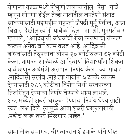
येणाऱ्या काळामध्ये पोंभुर्णा तालुक्यातील 'पेसा' गावे
म्हणून घोषणा होईल तेव्हा गावातील जनतेशी संवाद
साधण्यासाठी महामहीम राष्ट्रपती द्रौपदी मुर्मू येतील, असा
विश्वास देखील त्यांनी यावेळी दिला. ना. श्री. मुनगंटीवार
म्हणाले, ‘आदिवासी बांधवांची सेवा करण्याचा संकल्प
करून अनेक वर्ष काम करत आहे. आदिवासी
बांधवांसाठी तेंदुपत्ताचा बोनस २० कोटीवरून ७२ कोटी
केला. नामवंत शाळेमध्ये आदिवासी विद्यार्थ्यांना शिकता
यावे म्हणून अर्थमंत्री असताना निर्णय केला. ज्या गावात
आदिवासी सरपंच आहे त्या गावांना ५ टक्के रक्कम
देण्यासाठी २८५ कोटीचा विशेष निधी सरकारच्या
तिजोरीतून देण्याचा निर्णय घेण्याचे भाग्य लाभले.
शहरामध्येही शबरी घरकूल देण्याचा निर्णय घेण्यासाठी
स्वत: लक्ष दिले. त्यामुळे आता शबरी घरकुलासाठी
अडीच लाख रुपये मिळणार आहेत.’
सामाजिक सभागृह, वीर बाबुराव शेडमाके यांचे पोस्ट