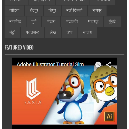
गोंदिया
चंद्रपूर
चिमूर
नवी दिल्ली
नागपूर
नागभीड
पुणे
भंडारा
भद्रावती
महाराष्ट्र
मुंबई
मेट्रो
यवतमाळ
लेख
वर्धा
सातारा
FEATURED VIDEO