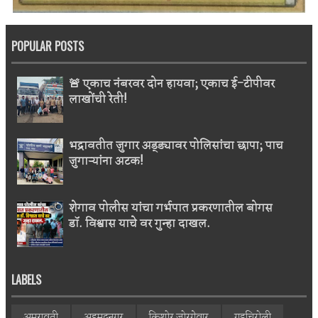
POPULAR POSTS
🚨 एकाच नंबरवर दोन हायवा; एकाच ई-टीपीवर
लाखोंची रेती!
भद्रावतीत जुगार अड्ड्यावर पोलिसांचा छापा; पाच
जुगाऱ्यांना अटक!
शेगाव पोलीस यांचा गर्भपात प्रकरणातील बोगस
डॉ. विश्वास याचे वर गुन्हा दाखल.
LABELS
अमरावती
अहमदनगर
किशोर जोरगेवार
गडचिरोली