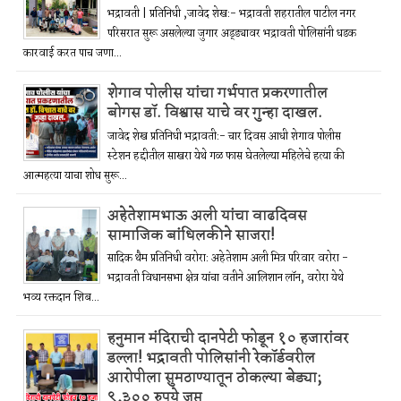
भद्रावती | प्रतिनिधी ,जावेद शेख:- भद्रावती शहरातील पाटील नगर
परिसरात सुरू असलेल्या जुगार अड्ड्यावर भद्रावती पोलिसांनी धडक
कारवाई करत पाच जणा...
शेगाव पोलीस यांचा गर्भपात प्रकरणातील
बोगस डॉ. विश्वास याचे वर गुन्हा दाखल.
जावेद शेख प्रतिनिधी भद्रावती:- चार दिवस आधी शेगाव पोलीस
स्टेशन हद्दीतील साखरा येथे गळ फास घेतलेल्या महिलेचे हत्या की
आत्महत्या याचा शोध सुरू...
अहेतेशामभाऊ अली यांचा वाढदिवस
सामाजिक बांधिलकीने साजरा!
सादिक थैम प्रतिनिधी वरोरा: अहेतेशाम अली मित्र परिवार वरोरा -
भद्रावती विधानसभा क्षेत्र यांचा वतीने आलिशान लॉन, वरोरा येथे
भव्य रक्तदान शिब...
हनुमान मंदिराची दानपेटी फोडून १० हजारांवर
डल्ला! भद्रावती पोलिसांनी रेकॉर्डवरील
आरोपीला सुमठाण्यातून ठोकल्या बेड्या;
९,३०० रुपये जप्त