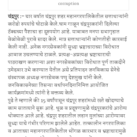
corruption
चंद्रपुर :-
चार वर्षात चंद्रपुर शहर महानगरपालिकेतील सत्ताधाऱ्यांनी
करोडो रुपयांचे घोटाळे केले.घाम गाळून चंद्रपूरकरांनी दिलेल्या
टॅक्सच्या पैशाचा हा दुरुपयोग आहे. याबाबत मनपा सभागृहात
वेळोवेळी पुरावे सादर केले. मात्र सत्ताधाऱ्यांनी कोणतीही कारवाई
केली नाही. अनेक नगरसेवकांनी सुध्दा भ्रष्टाचाराच्या विरोधात
आवाज उचलण्याचे टाळले. प्रत्यक्ष-अप्रत्यक्ष भ्रष्टाचाराची
पाठराखण करणाऱ्या अशा नगरसेवकांच्या विरोधात पूर्ण ताकदीने
उमेदवार उभे करण्यात येतील असे प्रतिपादन जनविकास सेनेचे
संस्थापक अध्यक्ष नगरसेवक पप्पू देशमुख यांनी केले.
जनविकासनेच्या तिसऱ्या वर्धापनदिनानिमित्त आयोजित
कार्यक्रमांमध्ये त्यांनी हे वक्तव्य केले.
पुढे ते म्हणाले की 15 वर्षांपासून चंद्रपूर शहरांमध्ये रस्ते खोदण्याचे
काम सातत्याने सुरू आहे. धूळ व प्रदूषणामुळे चंद्रपूरकरांचे आरोग्य
धोक्यात आले आहे. चंद्रपूर शहरातील लहान मुलांच्या आरोग्यावर
सुध्दा याचे गंभीर परिणाम झालेले आहेत. तत्कालीन नगरपालिका
व आताच्या महानगरपालिकेतील भोंगळ कारभार व भ्रष्टाचारामुळे