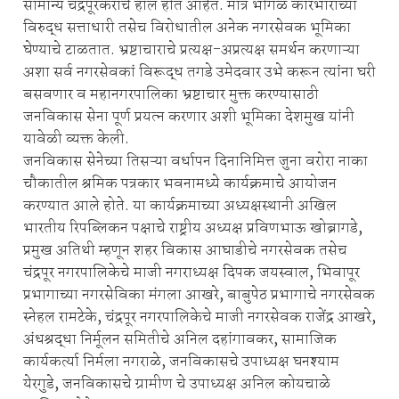
सामान्य चंद्रपूरकरांचे हाल होत आहेत. मात्र भोंगळ कारभाराच्या
विरुद्ध सत्ताधारी तसेच विरोधातील अनेक नगरसेवक भूमिका
घेण्याचे टाळतात. भ्रष्टाचाराचे प्रत्यक्ष-अप्रत्यक्ष समर्थन करणाऱ्या
अशा सर्व नगरसेवकां विरूद्ध तगडे उमेदवार उभे करून त्यांना घरी
बसवणार व महानगरपालिका भ्रष्टाचार मुक्त करण्यासाठी
जनविकास सेना पूर्ण प्रयत्न करणार अशी भूमिका देशमुख यांनी
यावेळी व्यक्त केली.
जनविकास सेनेच्या तिसऱ्या वर्धापन दिनानिमित्त जुना वरोरा नाका
चौकातील श्रमिक पत्रकार भवनामध्ये कार्यक्रमाचे आयोजन
करण्यात आले होते. या कार्यक्रमाच्या अध्यक्षस्थानी अखिल
भारतीय रिपब्लिकन पक्षाचे राष्ट्रीय अध्यक्ष प्रविणभाऊ खोब्रागडे,
प्रमुख अतिथी म्हणून शहर विकास आघाडीचे नगरसेवक तसेच
चंद्रपूर नगरपालिकेचे माजी नगराध्यक्ष दिपक जयस्वाल, भिवापूर
प्रभागाच्या नगरसेविका मंगला आखरे, बाबुपेठ प्रभागाचे नगरसेवक
स्नेहल रामटेके, चंद्रपूर नगरपालिकेचे माजी नगरसेवक राजेंद्र आखरे,
अंधश्रद्धा निर्मूलन समितीचे अनिल दहांगावकर, सामाजिक
कार्यकर्त्या निर्मला नगराळे, जनविकासचे उपाध्यक्ष घनश्याम
येरगुडे, जनविकासचे ग्रामीण चे उपाध्यक्ष अनिल कोयचाळे