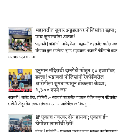
भद्रावतीत जुगार अड्ड्यावर पोलिसांचा छापा;
पाच जुगाऱ्यांना अटक!
भद्रावती | प्रतिनिधी ,जावेद शेख:- भद्रावती शहरातील पाटील नगर
परिसरात सुरू असलेल्या जुगार अड्ड्यावर भद्रावती पोलिसांनी धडक
कारवाई करत पाच जणा...
हनुमान मंदिराची दानपेटी फोडून १० हजारांवर
डल्ला! भद्रावती पोलिसांनी रेकॉर्डवरील
आरोपीला सुमठाण्यातून ठोकल्या बेड्या;
९,३०० रुपये जप्त
भद्रावती | जावेद शेख, प्रतिनिधी :- भद्रावती शहरातील गवराळा येथील हनुमान मंदिरातील
दानपेटी फोडून रोख रक्कम लंपास करणाऱ्या आरोपीला स्थानिक गुन...
🚨 एकाच नंबरवर दोन हायवा; एकाच ई-
टीपीवर लाखोंची रेती!
चंद्रपूर | प्रतिनिधी:- शासनाचा लाखो रुपयांचा महसूल बुडविण्यासाठी