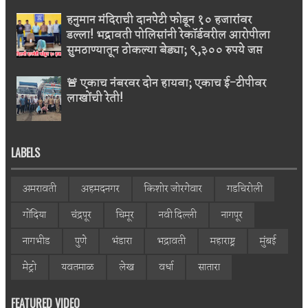
हनुमान मंदिराची दानपेटी फोडून १० हजारांवर
डल्ला! भद्रावती पोलिसांनी रेकॉर्डवरील आरोपीला
सुमठाण्यातून ठोकल्या बेड्या; ९,३०० रुपये जप्त
🚨 एकाच नंबरवर दोन हायवा; एकाच ई-टीपीवर
लाखोंची रेती!
LABELS
अमरावती
अहमदनगर
किशोर जोरगेवार
गडचिरोली
गोंदिया
चंद्रपूर
चिमूर
नवी दिल्ली
नागपूर
नागभीड
पुणे
भंडारा
भद्रावती
महाराष्ट्र
मुंबई
मेट्रो
यवतमाळ
लेख
वर्धा
सातारा
FEATURED VIDEO