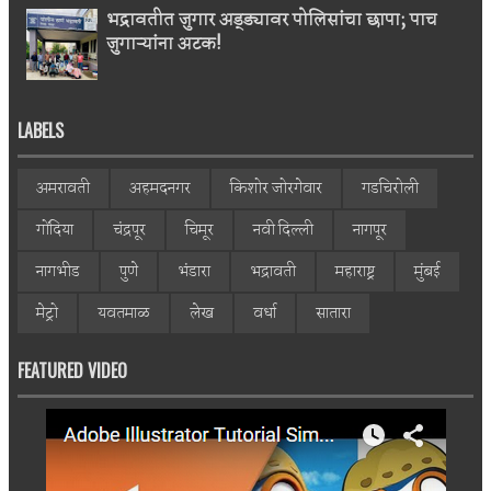
भद्रावतीत जुगार अड्ड्यावर पोलिसांचा छापा; पाच
जुगाऱ्यांना अटक!
LABELS
अमरावती
अहमदनगर
किशोर जोरगेवार
गडचिरोली
गोंदिया
चंद्रपूर
चिमूर
नवी दिल्ली
नागपूर
नागभीड
पुणे
भंडारा
भद्रावती
महाराष्ट्र
मुंबई
मेट्रो
यवतमाळ
लेख
वर्धा
सातारा
FEATURED VIDEO