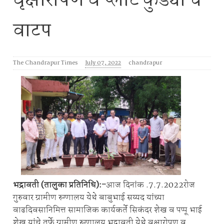
वृक्षारोपण व प्लांट कुंड्या चे
वाटप
The Chandrapur Times
July 07, 2022
chandrapur
भद्रावती (तालुका प्रतिनिधि):-
आज दिनांक .7.7.2022रोज
गुरुवार ग्रामीण रुग्णालय येथे बाबुभाई सय्यद यांच्या
वाढदिवसानिमित्त सामाजिक कार्यकर्ते सिकंदर शेख व पप्पू भाई
शेख यांचे तर्फे ग्रामीण रुग्णालय भद्रावती येथे वृक्षारोपण व