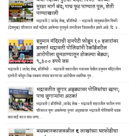
वर्धा नदीच्या पुराचा कहर! पिपरी–कोच्ची–
मुरसा मार्ग बंद; पाच फूट पाण्यात पूल, शेती
पाण्याखाली
भद्रावती | जावेद शेख, प्रतिनिधी :- भद्रावती तालुक्यातील पिपरी
(देशमुख) परिसरात वर्धा नदीला आलेल्या पुरामुळे जनजीवन विस्कळीत झाले आहे. दि. ३...
हनुमान मंदिराची दानपेटी फोडून १० हजारांवर
डल्ला! भद्रावती पोलिसांनी रेकॉर्डवरील
आरोपीला सुमठाण्यातून ठोकल्या बेड्या;
९,३०० रुपये जप्त
भद्रावती | जावेद शेख, प्रतिनिधी :- भद्रावती शहरातील गवराळा येथील हनुमान मंदिरातील
दानपेटी फोडून रोख रक्कम लंपास करणाऱ्या आरोपीला स्थानिक गुन...
भद्रावतीत जुगार अड्ड्यावर पोलिसांचा छापा;
पाच जुगाऱ्यांना अटक!
भद्रावती | प्रतिनिधी ,जावेद शेख:- भद्रावती शहरातील पाटील नगर
परिसरात सुरू असलेल्या जुगार अड्ड्यावर भद्रावती पोलिसांनी धडक
कारवाई करत पाच जणा...
बसस्थानकाजवळील ₹६ लाखांच्या घरफोडीचा