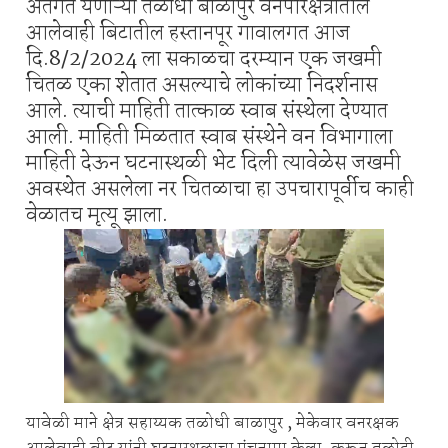
अंतर्गत येणाऱ्या तळोधी बाळापुर वनपरिक्षेत्रातील
आलेवाही बिटातील हस्तानपूर गावालगत आज
दि.8/2/2024 ला सकाळचा दरम्यान एक जखमी
चितळ एका शेतात असल्याचे लोकांच्या निदर्शनास
आले. त्याची माहिती तात्काळ स्वाब संस्थेला देण्यात
आली. माहिती मिळतात स्वाब संस्थेने वन विभागाला
माहिती देऊन घटनास्थळी भेट दिली त्यावेळेस जखमी
अवस्थेत असलेला नर चितळाचा हा उपचारापूर्वीच काही
वेळातच मृत्यू झाला.
यावेळी माने क्षेत्र सहाय्यक तळोधी बाळापुर , मेकेवार वनरक्षक