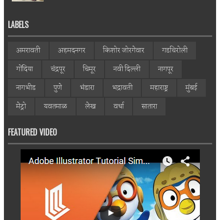
LABELS
अमरावती
अहमदनगर
किशोर जोरगेवार
गडचिरोली
गोंदिया
चंद्रपूर
चिमूर
नवी दिल्ली
नागपूर
नागभीड
पुणे
भंडारा
भद्रावती
महाराष्ट्र
मुंबई
मेट्रो
यवतमाळ
लेख
वर्धा
सातारा
FEATURED VIDEO