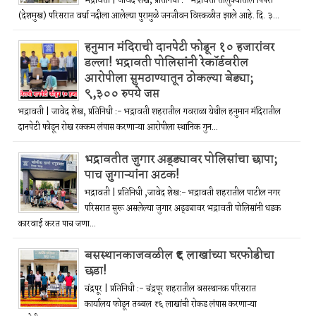
भद्रावती | जावेद शेख, प्रतिनिधी :- भद्रावती तालुक्यातील पिपरी
(देशमुख) परिसरात वर्धा नदीला आलेल्या पुरामुळे जनजीवन विस्कळीत झाले आहे. दि. ३...
हनुमान मंदिराची दानपेटी फोडून १० हजारांवर
डल्ला! भद्रावती पोलिसांनी रेकॉर्डवरील
आरोपीला सुमठाण्यातून ठोकल्या बेड्या;
९,३०० रुपये जप्त
भद्रावती | जावेद शेख, प्रतिनिधी :- भद्रावती शहरातील गवराळा येथील हनुमान मंदिरातील
दानपेटी फोडून रोख रक्कम लंपास करणाऱ्या आरोपीला स्थानिक गुन...
भद्रावतीत जुगार अड्ड्यावर पोलिसांचा छापा;
पाच जुगाऱ्यांना अटक!
भद्रावती | प्रतिनिधी ,जावेद शेख:- भद्रावती शहरातील पाटील नगर
परिसरात सुरू असलेल्या जुगार अड्ड्यावर भद्रावती पोलिसांनी धडक
कारवाई करत पाच जणा...
बसस्थानकाजवळील ₹६ लाखांच्या घरफोडीचा
छडा!
चंद्रपूर | प्रतिनिधी :- चंद्रपूर शहरातील बसस्थानक परिसरात
कार्यालय फोडून तब्बल ₹६ लाखांची रोकड लंपास करणाऱ्या