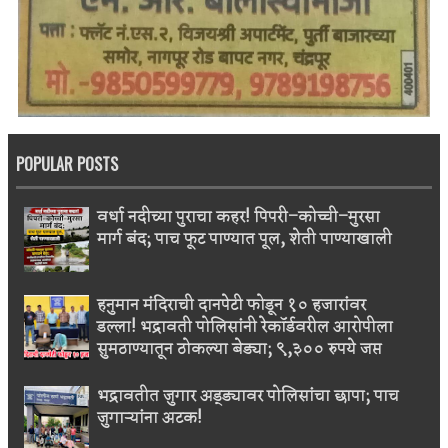
POPULAR POSTS
वर्धा नदीच्या पुराचा कहर! पिपरी–कोच्ची–मुरसा
मार्ग बंद; पाच फूट पाण्यात पूल, शेती पाण्याखाली
हनुमान मंदिराची दानपेटी फोडून १० हजारांवर
डल्ला! भद्रावती पोलिसांनी रेकॉर्डवरील आरोपीला
सुमठाण्यातून ठोकल्या बेड्या; ९,३०० रुपये जप्त
भद्रावतीत जुगार अड्ड्यावर पोलिसांचा छापा; पाच
जुगाऱ्यांना अटक!