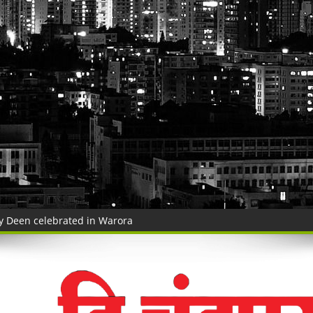
Vijay Deen celebrated in Warora
 ३५ गोवंशांची सुटका; २२.३५ लाखांचा मुद्देमाल जप्त
ंचा वृक्षसंवर्धनाचा प्रेरणादायी संकल्प
ुगाऱ्यांना अटक!
a Police's explosive action!