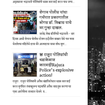
अड्ड्यावर भद्रावती पोलिसांनी धडक कारवाई करत पाच जणा...
शेगाव पोलीस यांचा
गर्भपात प्रकरणातील
बोगस डॉ. विश्वास याचे
वर गुन्हा दाखल.
जावेद शेख प्रतिनिधी भद्रावती:- चार
दिवस आधी शेगाव पोलीस स्टेशन हद्दीतील साखरा येथे गळ फास
घेतलेल्या महिलेचे हत्या की आत्महत्या याचा शोध सुरू...
🚨 राजुरा पोलिसांची
धडाकेबाज
कारवाई!Rajura
Police's explosive
action!
राजुरा : राजुरा पोलिसांनी अवैध धंद्यांविरोधात धडक कारवाई
करत सुगंधित तंबाखूजन्य पदार्थांची अवैध वाहतूक करणाऱ्या
एका आरोपीला ताब्यात घेतले. य...