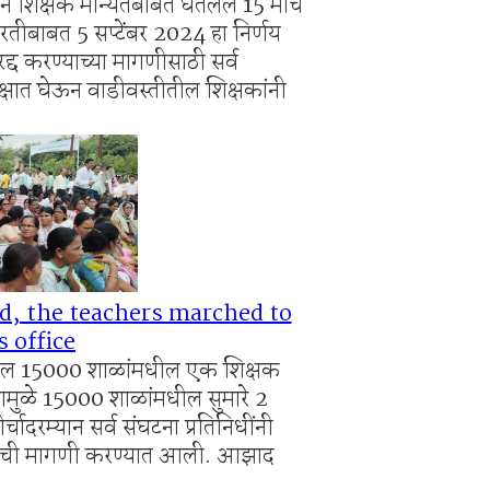
ने शिक्षक मान्यतेबाबत घेतलेले 15 मार्च
िश्वास याचे वर गुन्हा दाखल.
तीबाबत 5 सप्टेंबर 2024 हा निर्णय
ी बेकायदेशीर ऑनलाइन लॉटरीविरोधात पोलिसांना निवेदन
रद्द करण्याच्या मागणीसाठी सर्व
क्षात घेऊन वाडीवस्तीतील शिक्षकांनी
d, the teachers marched to
s office
्यातील 15000 शाळांमधील एक शिक्षक
ामुळे 15000 शाळांमधील सुमारे 2
्चादरम्यान सर्व संघटना प्रतिनिधींनी
 घेण्याची मागणी करण्यात आली. आझाद