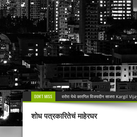
DON'T MISS
वरोरा येथे कारगिल विजयदीन साजरा Kargil 
🚨 धडाकेबाज कारवाई! LCBच्या थरारक पाठलागानंतर
वाढदिवसाचा आनंद हिरवाईला अर्पण; रुपेश कुतरमारे या
शोध पत्रकारितेचं माहेरघर
भद्रावतीत जुगार अड्ड्यावर पोलिसांचा छापा; पाच ज
🚨 राजुरा पोलिसांची धडाकेबाज कारवाई!Rajur