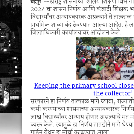
महाराष्ट्र शासनाच्या शालेय शिक्षण विभागा
चंद्रपूर :-
शेगाव पोलीस यांचा गर्भपात प्रकरणातील बोगस डॉ. व
2024 चा शासन निर्णय आणि कंत्राटी शिक्षक भर
मनसेच्या तालुका अध्यक्षा कल्पना पोतर्लावार यांन
विद्यार्थ्यांवर अन्यायकारक असल्याने ते तात्काळ 
प्राथमिक शाळा बंद ठेवण्यात आल्या आहेत. हे ल
जिल्हाधिकारी कार्यालयावर आंदोलन केले.
Keeping the primary school close
the collector'
सरकारने हा निर्णय तात्काळ मागे घ्यावा, राज
कमी करण्याच्या शासनाच्या अन्यायकारक निर्णय
लाख विद्यार्थ्यांवर अन्याय होणार असल्याचे मत मोर
व्यक्त केले. त्यामुळे हा निर्णय तातडीने मागे
गार्डन येथून हा मोर्चा काढण्यात आला.