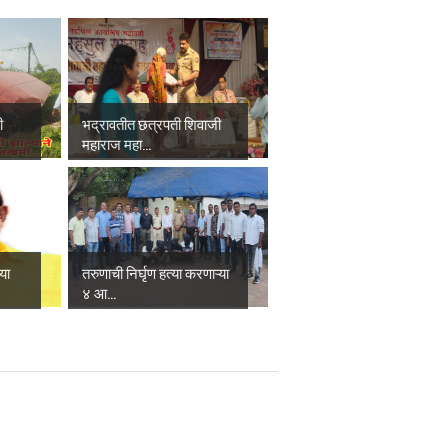
ी
भद्रावतीत छत्रपती शिवाजी
महाराज महा...
्या
तरुणाची निर्घृण हत्या करणाऱ्या
४ आ...