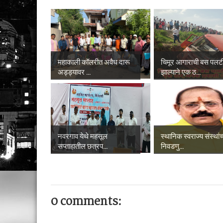
महाकाली कॉलरीत अवैध दारू
चिमूर आगाराची बस पलट
अड्ड्यावर ...
झाल्याने एक ठ...
नवरगाव येथे महसूल
स्थानिक स्वराज्य संस्थांच
सप्ताहातील छत्रप...
निवडणु...
0 comments: