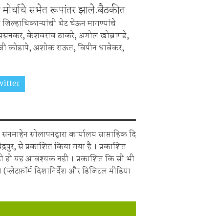
 मोर्चाचे सभेत रूपांतर झाले.बैठकीत
नी जिल्हाधिकाऱ्यांची भेट घेऊन मागण्यांचे
 ससनकर, केशवराव ठाकरे, अमोल खोब्रागडे,
 उमाजी कोडापे, अशोक राऊत, विपीन धाबेकर,
itter
Share on Whatsapp
सनमाहेन सोलापनद्वारा कार्यालय साप्ताहिक दि
चंद्रपुर, से प्रकाशित किया गया है । प्रकाशित
ही हो यह आवश्यक नही । प्रकाशित कि सी भी
 (प्लेटफ़ॉर्म दिशानिर्देश और डिजिटल मीडिया